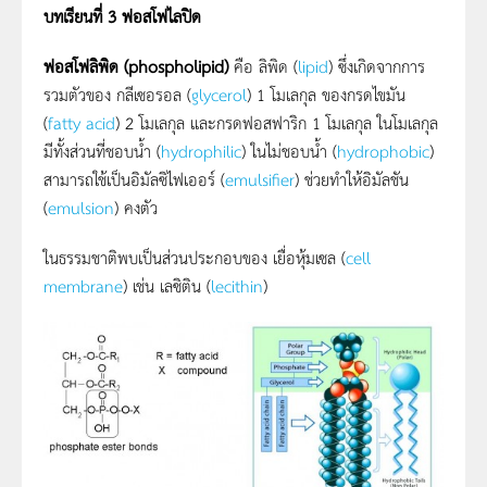
บทเรียนที่ 3 ฟอสโฟไลปิด
ฟอสโฟลิพิด (phospholipid)
คือ ลิพิด (
lipid
) ซึ่งเกิดจากการ
รวมตัวของ กลีเซอรอล (
glycerol
) 1 โมเลกุล ของกรดไขมัน
(
fatty acid
) 2 โมเลกุล และกรดฟอสฟาริก 1 โมเลกุล ในโมเลกุล
มีทั้งส่วนที่ชอบน้ำ (
hydrophilic
) ในไม่ชอบน้ำ (
hydrophobic
)
สามารถใช้เป็นอิมัลซิไฟเออร์ (
emulsifier
) ช่วยทำให้อิมัลชัน
(
emulsion
) คงตัว
ในธรรมชาติพบเป็นส่วนประกอบของ เยื่อหุ้มเซล (
cell
membrane
) เช่น เลซิติน (
lecithin
)