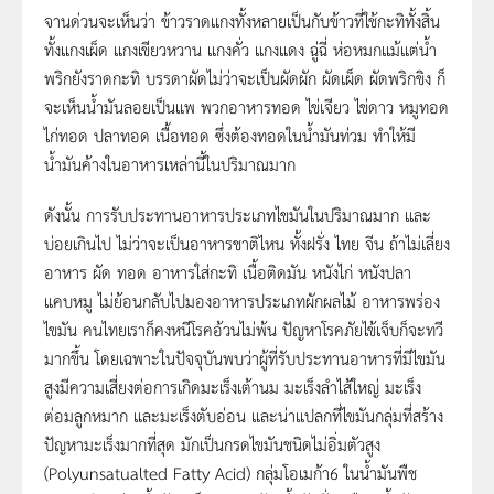
จานด่วนจะเห็นว่า ข้าวราดแกงทั้งหลายเป็นกับข้าวที่ใช้กะทิทั้งสิ้น
ทั้งแกงเผ็ด แกงเขียวหวาน แกงคั่ว แกงแดง ฉู่ฉี่ ห่อหมกแม้แต่น้ำ
พริกยังราดกะทิ บรรดาผัดไม่ว่าจะเป็นผัดผัก ผัดเผ็ด ผัดพริกขิง ก็
จะเห็นน้ำมันลอยเป็นแพ พวกอาหารทอด ไข่เจียว ไข่ดาว หมูทอด
ไก่ทอด ปลาทอด เนื้อทอด ซึ่งต้องทอดในน้ำมันท่วม ทำให้มี
น้ำมันค้างในอาหารเหล่านี้ในปริมาณมาก
ดังนั้น การรับประทานอาหารประเภทไขมันในปริมาณมาก และ
บ่อยเกินไป ไม่ว่าจะเป็นอาหารชาติไหน ทั้งฝรั่ง ไทย จีน ถ้าไม่เลี่ยง
อาหาร ผัด ทอด อาหารใส่กะทิ เนื้อติดมัน หนังไก่ หนังปลา
แคบหมู ไม่ย้อนกลับไปมองอาหารประเภทผักผลไม้ อาหารพร่อง
ไขมัน คนไทยเราก็คงหนีโรคอ้วนไม่พ้น ปัญหาโรคภัยไข้เจ็บก็จะทวี
มากขึ้น โดยเฉพาะในปัจจุบันพบว่าผู้ที่รับประทานอาหารที่มีไขมัน
สูงมีความเสี่ยงต่อการเกิดมะเร็งเต้านม มะเร็งลำไส้ใหญ่ มะเร็ง
ต่อมลูกหมาก และมะเร็งตับอ่อน และน่าแปลกที่ไขมันกลุ่มที่สร้าง
ปัญหามะเร็งมากที่สุด มักเป็นกรดไขมันชนิดไม่อิ่มตัวสูง
(Polyunsatualted Fatty Acid) กลุ่มโอเมก้า6 ในน้ำมันพืช