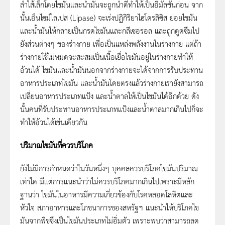
ลำไส้เล็กโดยไขมันและน้ำมันจะถูกน้ำดีทำให้เป็นอีมัลชันก่อน จาก
นั้นเอ็นไซม์ไลเปส (Lipase) จะเร่งปฏิกิริยาไฮโดรลิซิส ย่อยไขมัน
และน้ำมันให้กลายเป็นกรดไขมันและกลีเซอรอล และถูกดูดซึมไป
ยังส่วนต่างๆ ของร่างกาย เพื่อเป็นแหล่งพลังงานในร่างกาย แต่ถ้า
ร่างกายใช้ไม่หมดจะสะสมเป็นเนื้อเยื่อไขมันอยู่ในร่างกายทำให้
อ้วนได้ ไขมันและน้ำมันนอกจากร่างกายจะได้จากการรับประทาน
อาหารประเภทไขมัน และน้ำมันโดยตรงแล้วร่างกายเรายังสามารถ
เปลี่ยนอาหารประเภทแป้ง และน้ำตาลให้เป็นไขมันได้อีกด้วย ดัง
นั้นคนที่รับประทานอาหารประเภทแป้งและน้ำตาลมากเกินไปก็จะ
ทำให้อ้วนได้เช่นเดียวกัน
ปริมาณไขมันที่ควรบริโภค
ยังไม่มีการกำหนดว่าในวันหนึ่งๆ บุคคลควรบริโภคไขมันปริมาณ
เท่าใด มีแต่การแนะนำว่าไม่ควรบริโภคมากเกินไปเพราะมีหลัก
ฐานว่า ไขมันในอาหารมีความเกี่ยวข้องกับโรคหลอดโลหิตและ
หัวใจ สภาอาหารและโภชนาการของสหรัฐฯ แนะนำให้บริโภคไข
มันจากพืชซึ่งเป็นไขมันประเภทไม่อิ่มตัว เพราะพบว่าสามารถลด