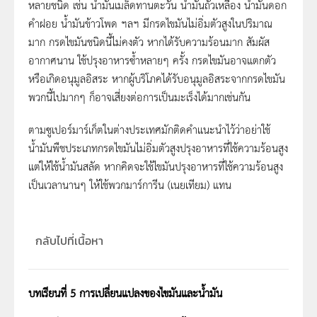
หลายชนิด เช่น น้ำมันเมล็ดทานตะวัน น้ำมันถั่วเหลือง น้ำมันดอก
คำฝอย น้ำมันข้าวโพด ฯลฯ มีกรดไขมันไม่อิ่มตัวสูงในปริมาณ
มาก กรดไขมันชนิดนี้ไม่คงตัว หากได้รับความร้อนมาก สัมผัส
อากาศนาน ใช้ปรุงอาหารซ้ำหลายๆ ครั้ง กรดไขมันอาจแตกตัว
หรือเกิดอนุมูลอิสระ หากผู้บริโภคได้รับอนุมูลอิสระจากกรดไขมัน
พวกนี้ไปมากๆ ก็อาจเสี่ยงต่อการเป็นมะเร็งได้มากเช่นกัน
ตามซูเปอร์มาร์เก็ตในต่างประเทศมักติดคำแนะนำไว้ว่าอย่าใช้
น้ำมันพืชประเภทกรดไขมันไม่อิ่มตัวสูงปรุงอาหารที่ใช้ความร้อนสูง
แต่ให้ใช้น้ำมันสลัด หากคิดจะใช้ไขมันปรุงอาหารที่ใช้ความร้อนสูง
เป็นเวลานานๆ ให้ใช้พวกมาร์การีน (เนยเทียม) แทน
กลับไปที่เนื้อหา
บทเรียนที่ 5 การเปลี่ยนแปลงของไขมันและน้ำมัน