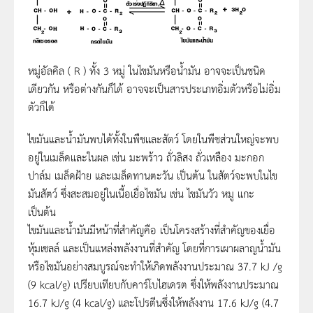
หมู่อัลคิล ( R ) ทั้ง 3 หมู่ ในไขมันหรือน้ำมัน อาจจะเป็นชนิด
เดียวกัน หรือต่างกันก็ได้ อาจจะเป็นสารประเภทอิ่มตัวหรือไม่อิ่ม
ตัวก็ได้
ไขมันและน้ำมันพบได้ทั้งในพืชและสัตว์ โดยในพืชส่วนใหญ่จะพบ
อยู่ในเมล็ดและในผล เช่น มะพร้าว ถั่วลิสง ถั่วเหลือง มะกอก
ปาล์ม เมล็ดฝ้าย และเมล็ดทานตะวัน เป็นต้น ในสัตว์จะพบในไข
มันสัตว์ ซึ่งสะสมอยู่ในเนื้อเยื่อไขมัน เช่น ไขมันวัว หมู แกะ
เป็นต้น
ไขมันและน้ำมันมีหน้าที่สำคัญคือ เป็นโครงสร้างที่สำคัญของเยื่อ
หุ้มเซลล์ และเป็นแหล่งพลังงานที่สำคัญ โดยที่การเผาผลาญน้ำมัน
หรือไขมันอย่างสมบูรณ์จะทำให้เกิดพลังงานประมาณ 37.7 kJ /g
(9 kcal/g) เปรียบเทียบกับคาร์โบไฮเดรต ซึ่งให้พลังงานประมาณ
16.7 kJ/g (4 kcal/g) และโปรตีนซึ่งให้พลังงาน 17.6 kJ/g (4.7