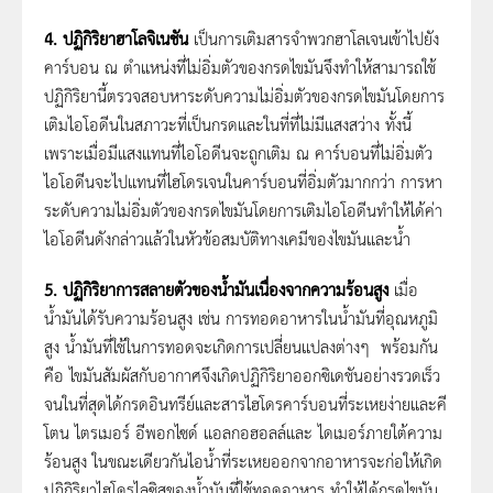
4. ปฏิกิริยาฮาโลจิเนชัน
เป็นการเติมสารจำพวกฮาโลเจนเข้าไปยัง
คาร์บอน ณ ตำแหน่งที่ไม่อิ่มตัวของกรดไขมันจึงทำให้สามารถใช้
ปฏิกิริยานี้ตรวจสอบหาระดับความไม่อิ่มตัวของกรดไขมันโดยการ
เติมไอโอดีนในสภาวะที่เป็นกรดและในที่ที่ไม่มีแสงสว่าง ทั้งนี้
เพราะเมื่อมีแสงแทนที่ไอโอดีนจะถูกเติม ณ คาร์บอนที่ไม่อิ่มตัว
ไอโอดีนจะไปแทนที่ไฮโดรเจนในคาร์บอนที่อิ่มตัวมากกว่า การหา
ระดับความไม่อิ่มตัวของกรดไขมันโดยการเติมไอโอดีนทำให้ได้ค่า
ไอโอดีนดังกล่าวแล้วในหัวข้อสมบัติทางเคมีของไขมันและน้ำ
5. ปฏิกิริยาการสลายตัวของน้ำมันเนื่องจากความร้อนสูง
เมื่อ
น้ำมันได้รับความร้อนสูง เช่น การทอดอาหารในน้ำมันที่อุณหภูมิ
สูง น้ำมันที่ใช้ในการทอดจะเกิดการเปลี่ยนแปลงต่างๆ พร้อมกัน
คือ ไขมันสัมผัสกับอากาศจึงเกิดปฏิกิริยาออกซิเดชันอย่างรวดเร็ว
จนในที่สุดได้กรดอินทรีย์และสารไฮโดรคาร์บอนที่ระเหยง่ายและคี
โตน ไตรเมอร์ อีพอกไซด์ แอลกอฮอลล์และ ไดเมอร์ภายใต้ความ
ร้อนสูง ในขณะเดียวกันไอน้ำที่ระเหยออกจากอาหารจะก่อให้เกิด
ปฏิกิริยาไฮโดรไลซิสของน้ำมันที่ใช้ทอดอาหาร ทำให้ได้กรดไขมัน