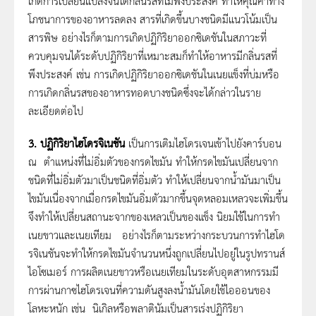
เกิดการเปลี่ยนแปลงจนได้กลิ่นรสที่ไม่พึงประสงค์ ทำให้คุณค่าทาง
โภชนาการของอาหารลดลง สารที่เกิดขึ้นบางชนิดมีแนวโน้มเป็น
สารพิษ อย่างไรก็ตามการเกิดปฏิกิริยาออกซิเดชันในสภาวะที่
ควบคุมจนได้ระดับปฏิกิริยาที่เหมาะสมก็ทำให้อาหารมีกลิ่นรสที่
พึงประสงค์ เช่น การเกิดปฏิกิริยาออกซิเดชันในเนยแข็งที่บ่มหรือ
การเกิดกลิ่นรสของอาหารทอดบางชนิดซึ่งจะได้กล่าวในราย
ละเอียดต่อไป
3. ปฏิกิริยาไฮโดรจิเนชัน
เป็นการเติมไฮโดรเจนเข้าไปยังคาร์บอน
ณ ตำแหน่งที่ไม่อิ่มตัวของกรดไขมัน ทำให้กรดไขมันเปลี่ยนจาก
ชนิดที่ไม่อิ่มตัวมาเป็นชนิดที่อิ่มตัว ทำให้เปลี่ยนจากน้ำมันมาเป็น
ไขมันเนื่องจากเมื่อกรดไขมันอิ่มตัวมากขึ้นจุดหลอมเหลวจะเพิ่มขึ้น
จึงทำให้เปลี่ยนสถานะจากของเหลวเป็นของแข็ง นิยมใช้ในการทำ
เนยขาวและเนยเทียม อย่างไรก็ตามระหว่างกระบวนการทำไฮโด
รจิเนชันจะทำให้กรดไขมันจำนวนหนึ่งถูกเปลี่ยนไปอยู่ในรูปทรานส์
ไอโซเมอร์ การผลิตเนยขาวหรือเนยเทียมในระดับอุตสาหกรรมมี
การผ่านกาซไฮโดรเจนที่ความดันสูงลงน้ำมันโดยใช้ไอออนของ
โลหะหนัก เช่น นิเกิลหรือพลาตินัมเป็นสารเร่งปฏิกิริยา