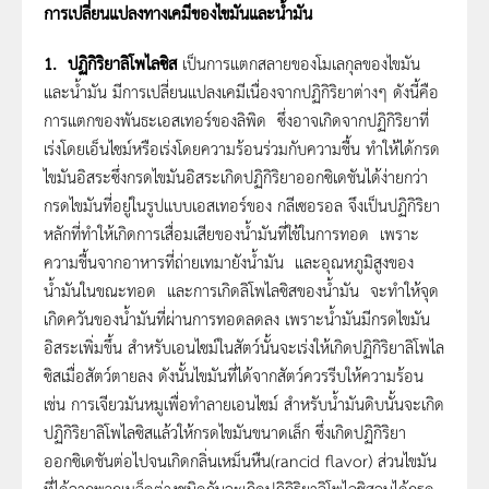
การเปลี่ยนแปลงทางเคมีของไขมันและน้ำมัน
1.
ปฏิกิริยาลิโพไลซิส
เป็นการแตกสลายของโมเลกุลของไขมัน
และน้ำมัน มีการเปลี่ยนแปลงเคมีเนื่องจากปฏิกิริยาต่างๆ ดังนี้คือ
การแตกของพันธะเอสเทอร์ของลิพิด ซึ่งอาจเกิดจากปฏิกิริยาที่
เร่งโดยเอ็นไซม์หรือเร่งโดยความร้อนร่วมกับความชื้น ทำให้ได้กรด
ไขมันอิสระซึ่งกรดไขมันอิสระเกิดปฏิกิริยาออกซิเดชันได้ง่ายกว่า
กรดไขมันที่อยู่ในรูปแบบเอสเทอร์ของ กลีเซอรอล จึงเป็นปฏิกิริยา
หลักที่ทำให้เกิดการเสื่อมเสียของน้ำมันที่ใช้ในการทอด เพราะ
ความชื้นจากอาหารที่ถ่ายเทมายังน้ำมัน และอุณหภูมิสูงของ
น้ำมันในขณะทอด และการเกิดลิโพไลซิสของน้ำมัน จะทำให้จุด
เกิดควันของน้ำมันที่ผ่านการทอดลดลง เพราะน้ำมันมีกรดไขมัน
อิสระเพิ่มขึ้น สำหรับเอนไซม์ในสัตว์นั้นจะเร่งให้เกิดปฏิกิริยาลิโพไล
ซิสเมื่อสัตว์ตายลง ดังนั้นไขมันที่ได้จากสัตว์ควรรีบให้ความร้อน
เช่น การเจียวมันหมูเพื่อทำลายเอนไซม์ สำหรับน้ำมันดิบนั้นจะเกิด
ปฏิกิริยาลิโพไลซิสแล้วให้กรดไขมันขนาดเล็ก ซึ่งเกิดปฏิกิริยา
ออกซิเดชันต่อไปจนเกิดกลิ่นเหม็นหืน(rancid flavor) ส่วนไขมัน
ที่ได้จากพวกเมล็ดต่างชนิดกันจะเกิดปฏิกิริยาลิโพไลซิสจนได้กรด