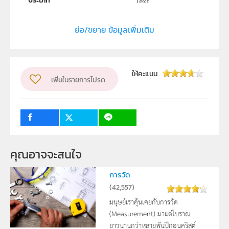
ประเภท
Text
ลิขสิทธิ์
ย่อ/ขยาย ข้อมูลเพิ่มเติม
สถาบันส่งเสริมการสอนวิทยาศาสตร์และเทคโนโลยี (สสวท.)
ผู้แต่ง หรือ เจ้าของผลงาน
อนุสิษฐ์ เกื้อกูล
วิชา
เคมี
ให้คะแนน
เพิ่มในรายการโปรด
ระดับชั้น
ม.4, ม.5, ม.6
กลุ่มเป้าหมาย
ครู, นักเรียน
คุณอาจจะสนใจ
การวัด
(
42,557
)
มนุษย์เราคุ้นเคยกับการวัด
(Measurement) มาแต่โบราณ
ยาวนานกว่าหลายพันปีก่อนคริสต์