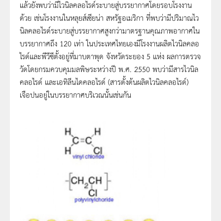
แล้วยังพบว่ามีไวนิลคลอไรด์ระบายสู่บรรยากาศโดยรอบโรงงาน
ด้วย เช่นโรงงานในหลุยส์เซียน่า สหรัฐอเมริกา ที่พบว่ามีปริมาณไว
นิลคลอไรด์ระบายสู่บรรยากาศสูงกว่ามาตรฐานคุณภาพอากาศใน
บรรยากาศถึง 120 เท่า ในประเทศไทยเองมีโรงงานผลิตไวนิลคลอ
ไรด์และพีวีซีตั้งอยู่ที่มาบตาพุด จังหวัดระยอง 5 แห่ง ผลการตรวจ
วัดโดยกรมควบคุมมลพิษระหว่างปี พ.ศ. 2550 พบว่ามีสารไวนิล
คลอไรด์ และเอทิลีนไดคลอไรด์ (สารตั้งต้นผลิตไวนิลคลอไรด์)
เจือปนอยู่ในบรรยากาศบริเวณนั้นเช่นกัน