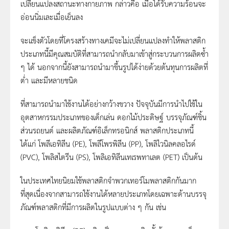
เปลี่ยนแปลงสถานะทางกายภาพ กล่าวคือ เมื่อได้รับความร้อนจะ
อ่อนนิ่มเละเมื่อเย็นลง
จะแข็งตัวโดยที่โครงสร้างทางเคมีจะไม่เปลี่ยนแปลงทำให้พลาสติก
ประเภทนี้มีคุณสมบัติที่สามารถนำกลับมาเข้าสู่กระบวนการผลิตซ้ำ
ๆ ได้ นอกจากนี้ยังสามารถนำมาขึ้นรูปได้ง่ายด้วยต้นทุนการผลิตที่
ต่ำ และมีหลายชนิด
ที่สามารถนำมาใช้งานได้อย่างกว้างขวาง ปัจจุบันมีการนำไปใช้ใน
อุตสาหกรรมประเภทของเด็กเล่น ดอกไม้ประดิษฐ์ บรรจุภัณฑ์ชิ้น
ส่วนรถยนต์ และผลิตภัณฑ์อิเล็กทรอนิกส์ พลาสติกประเภทนี้
ได้แก่ โพลีเอทิลีน (PE), โพลีโพรพิลีน (PP), โพลิไวนิลคลอไรด์
(PVC), โพลิสไตรีน (PS), โพลิเอทิลีนเทเรพทาเลต (PET) เป็นต้น
ในประเทศไทยนิยมใช้พลาสติกจำพวกเทอร์โมพลาสติกกันมาก
ที่สุดเนื่องจากสามารถใช้งานได้หลายประเภทโดยเฉพาะด้านบรรจุ
ภัณฑ์พลาสติกที่มีการผลิตในรูปแบบต่าง ๆ กัน เช่น