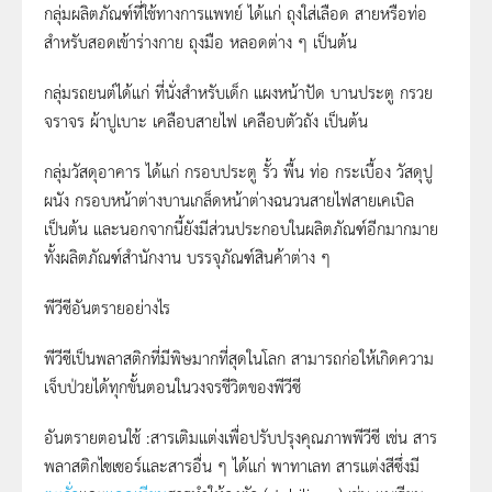
กลุ่มผลิตภัณฑ์ที่ใช้ทางการแพทย์ ได้แก่ ถุงใส่เลือด สายหรือท่อ
สำหรับสอดเข้าร่างกาย ถุงมือ หลอดต่าง ๆ เป็นต้น
กลุ่มรถยนต์ได้แก่ ที่นั่งสำหรับเด็ก แผงหน้าปัด บานประตู กรวย
จราจร ผ้าปูเบาะ เคลือบสายไฟ เคลือบตัวถัง เป็นต้น
กลุ่มวัสดุอาคาร ได้แก่ กรอบประตู รั้ว พื้น ท่อ กระเบื้อง วัสดุปู
ผนัง กรอบหน้าต่างบานเกล็ดหน้าต่างฉนวนสายไฟสายเคเบิล
เป็นต้น และนอกจากนี้ยังมีส่วนประกอบในผลิตภัณฑ์อีกมากมาย
ทั้งผลิตภัณฑ์สำนักงาน บรรจุภัณฑ์สินค้าต่าง ๆ
พีวีซีอันตรายอย่างไร
พีวีซีเป็นพลาสติกที่มีพิษมากที่สุดในโลก สามารถก่อให้เกิดความ
เจ็บป่วยได้ทุกขั้นตอนในวงจรชีวิตของพีวีซี
อันตรายตอนใช้ :สารเติมแต่งเพื่อปรับปรุงคุณภาพพีวีซี เช่น สาร
พลาสติกไซเซอร์และสารอื่น ๆ ได้แก่ พาทาเลท สารแต่งสีซึ่งมี