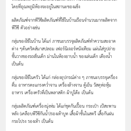
โดยที่อุณหภูมิห้องจะอยู่ในสถานะของแข็ง
ผลิตภัณฑ์จากพีวีซีผลิตภัณฑ์ที่ใช้ในบ้านเรือนจำนวนมากผลิตจาก
พีวีซี ตัวอย่างเช่น
กลุ่มของใช้ในบ้าน ได้แก่ ภาชนะบรรจุผลิตภัณฑ์ทำความสะอาด
ต่าง ๆต้นคริตส์มาสปลอม เฟอร์นิเจอร์หนังเทียม แผ่นใส่รูปถ่าย
ชั้นวางของรถเข็นเด็ก ม่านในห้องอาบน้ำ ของเล่นเด็ก เตียงน้ำ
เป็นต้น
กลุ่มของใช้ในครัว ได้แก่ กล่องอุปกรณ์ต่าง ๆ ภาชนะบรรจุเครื่อง
ดื่ม อาหารตะแกรงคว่ำจาน เครื่องล้างจาน ตู้เย็น วัสดุห่อหุ้ม
อาหาร เครื่องครัวที่เป็นพลาสติก ผ้าปูโต๊ะ เป็นต้น
กลุ่มผลิตภัณฑ์เครื่องนุ่งห่ม ได้แก่ชุดกันเปื้อน กระเป๋า เป้สะพาน
หลัง (เคลือบพีวีซีกันน้ำ)รองเท้าบูท เสื้อผ้าชั้นในสตรี เสื้อกันฝน
กระโปรง รองเท้า เป็นต้น