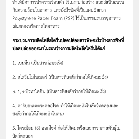
ทำให้มีค่าการนำความร้อนต่ำ ใช้ในงานก่อสร้าง และใช้เป็นฉนวน
กันความร้อนในอาคาร และยังมีชนิดที่เป็นแผ่นเรียกว่า
Polystyrene Paper Foam (PSP) ใช้เป็นภาชนะบรรจุอาหาร
เช่นกล่องหรือถาดใส่อาหาร
กระบวนการผลิตโพลีสไตรีนปลดปล่อยสารพิษอะไรบ้างสารพิษที่
ปลดปล่อยออกมาในระหว่างการผลิตโพลีสไตรีนได้แก่
1. เบนซีน (เป็นสารก่อมะเร็ง)
2. สไตรีนโมโนเมอร์ (เป็นสารที่สงสัยว่าก่อให้เกิดมะเร็ง)
3. 1,3-บิวทาไดอีน (เป็นสารที่สงสัยว่าก่อให้เกิดมะเร็ง)
4. คาร์บอนเตตระคลอไรด์ ทำให้เกิดมะเร็งในสัตว์ทดลองและ
สงสัยว่าก่อให้เกิดมะเร็งในคน)
5. โครเมี่ยม (6) ออกไซด์ ก่อให้เกิดมะเร็งและการกลายพันธุ์ใน
สัตว์ทดลอง