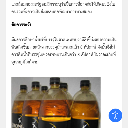
แวดล้อมของสหรัฐอเมริการะบุว่าเป็นสารที่อาจก่อให้เกิดมะเร็งใน
คนรวมทั้งอาจเป็นส่งผลลบต่อพัฒนาการทางสมอง
ข้อควรระวัง
มีผลการศึกษาน้ำแร่ที่บรรจุในขวดเพทพบว่ามีสิ่งชี้บ่งของความเป็น
พิษเกิดขึ้นภายหลังจากบรรจุน้ำลงขวดแล้ว 8 สัปดาห์ ดังนั้นจึงไม่
ควรดื่มน้ำที่บรรจุในขวดเพทนานเกินกว่า 8 สัปดาห์ ไม่ว่าจะเก็บที่
อุณหภูมิใดก็ตาม