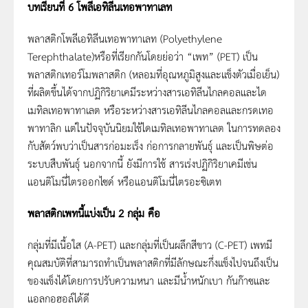
บทเรียนที่ 6 โพลีเอทิลีนเทอพาทาเลท
พลาสติกโพลีเอทิลีนเทอพาทาเลท (Polyethylene
Terephthalate)หรือที่เรียกกันโดยย่อว่า “เพท” (PET) เป็น
พลาสติกเทอร์โมพลาสติก (หลอมที่อุณหภูมิสูงและแข็งตัวเมื่อเย็น)
ที่ผลิตขึ้นได้จากปฏิกิริยาเคมีระหว่างสารเอทิลีนไกลคอลและได
เมทิลเทอพาทาเลต หรือระหว่างสารเอทิลีนไกลคอลและกรดเทอ
พาทาลิก แต่ในปัจจุบันนิยมใช้ไดเมทิลเทอพาทาเลต ในการทดลอง
กับสัตว์พบว่าเป็นสารก่อมะเร็ง ก่อการกลายพันธุ์ และเป็นพิษต่อ
ระบบสืบพันธุ์ นอกจากนี้ ยังมีการใช้ สารเร่งปฏิกิริยาเคมีเช่น
แอนติโมนี่ไตรออกไซด์ หรือแอนติโมนี่ไตรอะซิเตท
พลาสติกเพทนี้แบ่งเป็น 2 กลุ่ม คือ
กลุ่มที่มีเนื้อใส (A-PET) และกลุ่มที่เป็นผลึกสีขาว (C-PET) เพทมี
คุณสมบัติที่สามารถทำเป็นพลาสติกที่มีลักษณะกึ่งแข็งไปจนถึงเป็น
ของแข็งได้โดยการปรับความหนา และมีน้ำหนักเบา กันก๊าซและ
แอลกอฮอล์ได้ดี