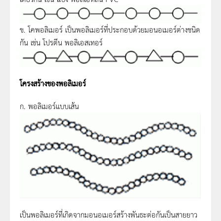
ข. โคพอลิเมอร์ เป็นพอลิเมอร์ที่ประกอบด้วยมอนอเมอร์ต่างชนิด
กัน เช่น โปรตีน พอลิเอสเทอร์
โครงสร้างของพอลิเมอร์
ก. พอลิเมอร์แบบเส้น
เป็นพอลิเมอร์ที่เกิดจากมอนอเมอร์สร้างพันธะต่อกันเป็นสายยาว