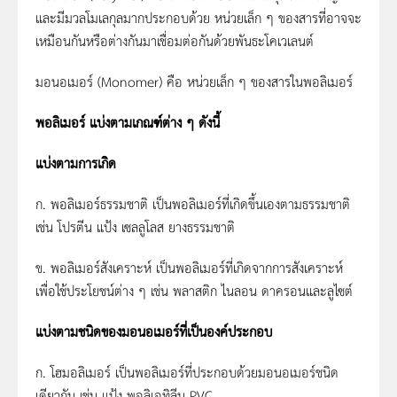
และมีมวลโมเลกุลมากประกอบด้วย หน่วยเล็ก ๆ ของสารที่อาจจะ
เหมือนกันหรือต่างกันมาเชื่อมต่อกันด้วยพันธะโคเวเลนต์
มอนอเมอร์ (Monomer) คือ หน่วยเล็ก ๆ ของสารในพอลิเมอร์
พอลิเมอร์ แบ่งตามเกณฑ์ต่าง ๆ ดังนี้
แบ่งตามการเกิด
ก. พอลิเมอร์ธรรมชาติ เป็นพอลิเมอร์ที่เกิดขึ้นเองตามธรรมชาติ
เช่น โปรตีน แป้ง เซลลูโลส ยางธรรมชาติ
ข. พอลิเมอร์สังเคราะห์ เป็นพอลิเมอร์ที่เกิดจากการสังเคราะห์
เพื่อใช้ประโยชน์ต่าง ๆ เช่น พลาสติก ไนลอน ดาครอนและลูไซต์
แบ่งตามชนิดของมอนอเมอร์ที่เป็นองค์ประกอบ
ก. โฮมอลิเมอร์ เป็นพอลิเมอร์ที่ประกอบด้วยมอนอเมอร์ชนิด
เดียวกัน เช่น แป้ง พอลิเอทิลีน PVC