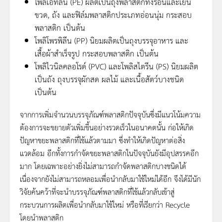
โพลิเอทิลีน (PE) ผลิตเป็นถุงพลาสติกทั้งร้อนและเย็น
ขวด, ถัง และฟิล์มพลาสติกประเภทอ่อนนุ่ม กระสอบ
พลาสติก เป็นต้น
โพลิโพรพิลีน (PP) นิยมผลิตเป็นถุงบรรจุอาหาร และ
เสื้อผ้าสำเร็จรูป กระสอบพลาสติก เป็นต้น
โพลิไวนิลคลอโรด์ (PVC) และโพลิสไตรีน (PS) นิยมผลิต
เป็นถัง ถุงบรรจุผักสด ผลไม้ และเนื้อสัตว์บางชนิด
เป็นต้น
จากการเพิ่มจำนวนบรรจุภัณฑ์พลาสติกปัจจุบันซึ่งมีแนวโน้มความ
ต้องการจะขยายตัวเพิ่มขึ้นอย่างรวดเร็วในอนาคตนั้น ก่อให้เกิด
ปัญหาขยะพลาสติกที่ใช้แล้วตามมา ซึ่งทำให้เกิดปัญหาต่อสิ่ง
แวดล้อม อีกทั้งการกำจัดขยะพลาสติกในปัจจุบันยังมีอุปสรรคอีก
มาก โดยเฉพาะอย่างยิ่งไม่สามารถกำจัดพลาสติกบางชนิดได้
เนื่องจากยังไม่สามารถหลอมเพื่อนำกลับมาใช้ใหม่ได้อีก จึงได้มีนัก
วิจัยค้นคว้าที่จะนำบรรจุภัณฑ์พลาสติกที่ใช้แล้วกลับเข้าสู่
กระบวนการผลิตเพื่อนำกลับมาใช้ใหม่ หรือที่เรียกว่า Recycle
โดยนำพลาสติก