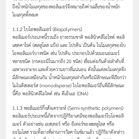
ถึงน้ำหนักโมเลกุลของพอลิเมอร์จึงหมายถึงค่าเฉลี่ยของน้ำหนัก
โมเลกุลทั้งหมด
1.1.2 ไบโอพอลิเมอร์ (Biopolymers)
พอลิเมอร์ประเภทนี้รวมถึง ยางธรรมชาติ พอลินิวคลีโอไทด์ พอลิ
แซคคาไรด์ (เซลลูโลส แป้ง) และ โปรตีน เป็นต้น ในโมเลกุลของไบ
โอพอลิเมอร์บางชนิด เช่น โปรตีน ประกอบไปด้วยมอนอเมอร์
หลายชนิด (กรดอะมิโนมากถึง 20 ชนิด) เชื่อมต่อกันด้วยลำดับที่
เฉพาะเจาะจง และด้วยความยาวที่แน่นอน ดังนั้นแต่ละโมเลกุลจึง
มีลักษณะเหมือนกัน น้ำหนักโมเลกุลเท่ากันหรือมีลักษณะที่เรียกว่า
โมโนดิสเพอร์ส (monodisperse) ไบโอพอลิเมอร์อื่นที่มีลักษณะ
นี้คือ พอลินิวคลีโอไทด์ เช่น ดีเอ็นเอ (DNA)
1.1.3 พอลิเมอร์กึ่งสังเคราะห์ (Semi-synthetic polymers)
พอลิเมอร์ประเภทนี้เกิดจากปฎิกิริยาเคมีของพอลิเมอร์ไบโอพอลิ
เมอร์ ตัวอย่างเช่น เอสเทอร์ หรือ อีเทอร์ของเซลลูโลส หรือ
อะไมโลส รวมทั้งยางที่ผ่านการวัลคาไนซ์มาแล้ว ปฏิกิริยาดังกล่าว