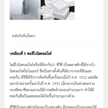
กลับไปที่เนื้อหา
บทเรียนที่ 5 พอลีไวนิลคลอไรด์
โพลีไวนิลคลอไรด์หรือที่เรียกกันว่า พีวีซี เป็นพลาสติกที่ได้จากไว
นิลคลอไรด์โมโนเมอร์ ซึ่งเป็นสารตั้งต้นที่ได้มาจากเอทิลีนและ
คลอรีน พีวีซีได้รับการคิดค้นขึ้นครั้งแรกเมื่อปี ค.ศ. 1912 แต่ผลิต
ออกจำหน่ายครั้งแรกในปี ค.ศ. 1931 เนื่องจากเป็นช่วงสงคราม
กองทัพนาซีของเยอรมนีมีการผลิตผ้าเรยอนจำนวนมาก ทำให้มี
คลอรีนซึ่งเป็นผลพลอยได้เกิดขึ้นจำนวนมากด้วย
พีวีซีเป็นพลาสติกชนิดเทอร์โมพลาสติก คือหลอมเป็นของเหลวได้