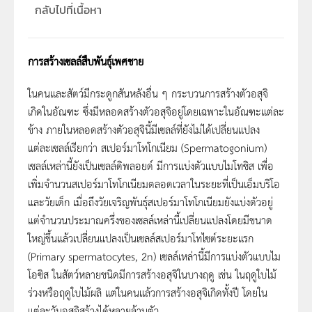
กลับไปที่เนื้อหา
การสร้างเซลล์สืบพันธุ์เพศชาย
ในคนและสัตว์มีกระดูกสันหลังอื่น ๆ กระบวนการสร้างตัวอสุจิ
เกิดในอัณฑะ ซึ่งมีหลอดสร้างตัวอสุจิอยู่โดยเฉพาะในอัณฑะแต่ละ
ข้าง ภายในหลอดสร้างตัวอสุจินี้มีเซลล์ที่ยังไม่ได้เปลี่ยนแปลง
แต่ละเซลล์เรียกว่า สเปอร์มาโทโกเนียม (Spermatogonium)
เซลล์เหล่านี้ยังเป็นเซลล์ดิพลอยด์ มีการแบ่งตัวแบบไมโทซิส เพื่อ
เพิ่มจำนวนสเปอร์มาโทโกเนียมตลอดเวลาในระยะที่เป็นเอ็มบริโอ
และวัยเด็ก เมื่อถึงวัยเจริญพันธุ์สเปอร์มาโทโกเนียมยังแบ่งตัวอยู่
แต่จำนวนประมาณครึ่งของเซลล์เหล่านี้เปลี่ยนแปลงโดยมีขนาด
ใหญ่ขึ้นแล้วเปลี่ยนแปลงเป็นเซลล์สเปอร์มาโทไซต์ระยะแรก
(Primary spermatocytes, 2n) เซลล์เหล่านี้มีการแบ่งตัวแบบไม
โอซิส ในสัตว์หลายชนิดมีการสร้างอสุจิในบางฤดู เช่น ในฤดูใบไม้
ร่วงหรือฤดูใบไม้ผลิ แต่ในคนแล้วการสร้างอสุจิเกิดทั้งปี โดยใน
แต่ละวันอสุจิสร้างได้หลายล้านตัว