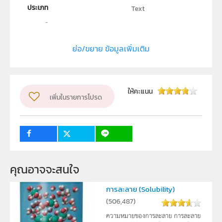
ประเภท
Text
ลิขสิทธิ์
สถาบันส่งเสริมการสอนวิทยาศาสตร์และเทคโนโลยี (สสวท.)
ย่อ/ขยาย ข้อมูลเพิ่มเติม
ผู้แต่ง หรือ เจ้าของผลงาน
นายอนุรุทธิ์ หมีดเส็น
วิชา
ชีววิทยา
ให้คะแนน
ระดับชั้น
เพิ่มในรายการโปรด
ม.4, ม.5, ม.6
กลุ่มเป้าหมาย
ครู, นักเรียน
คุณอาจจะสนใจ
การละลาย (Solubility)
(
506,487
)
ความหมายของการละลาย การละลาย