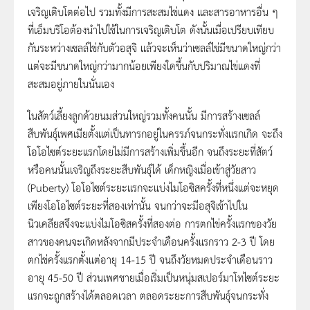
เจริญเติบโตต่อไป รวมทั้งมีการสะสมไข่แดง และสารอาหารอื่น ๆ
ที่เอ็มบริโอต้องนำไปใช้ในการเจริญเติบโต ดังนั้นเมื่อเปรียบเทียบ
กันระหว่างเซลล์ไข่กับตัวอสุจิ แล้วจะเห็นว่าเซลล์ไข่มีขนาดใหญ่กว่า
แต่จะมีขนาดใหญ่กว่ามากน้อยเพียงใดขึ้นกับปริมาณไข่แดงที่
สะสมอยู่ภายในนั่นเอง
ในสัตว์เลี้ยงลูกด้วยนมส่วนใหญ่รวมทั้งคนนั้น มีการสร้างเซลล์
สืบพันธุ์เพศเมียตั้งแต่เป็นทารกอยู่ในครรภ์จนกระทั่งแรกเกิด จะถึง
โอโอไซต์ระยะแรกโดยไม่มีการสร้างเพิ่มขึ้นอีก จนถึงระยะที่สัตว์
หรือคนนั้นเจริญถึงระยะสืบพันธุ์ได้ เด็กหญิงเมื่อเข้าสู่วัยสาว
(Puberty) โอโอไซต์ระยะแรกจะแบ่งไมโอซิสครั้งที่หนึ่งแต่จะหยุด
เพียงโอโอไซต์ระยะที่สองเท่านั้น จนกว่าจะมีอสุจิเข้าไปใน
นิวเคลียสจึงจะแบ่งไมโอซิสครั้งที่สองต่อ การตกไข่ครั้งแรกของวัย
สาวของคนจะเกิดหลังจากมีประจำเดือนครั้งแรกราว 2-3 ปี โดย
ตกไข่ครั้งแรกตั้งแต่อายุ 14-15 ปี จนถึงวัยหมดประจำเดือนราว
อายุ 45-50 ปี ส่วนเพศชายเมื่อเริ่มเป็นหนุ่มสเปอร์มาโทไซต์ระยะ
แรกจะถูกสร้างได้ตลอดเวลา ตลอดระยะการสืบพันธุ์จนกระทั่ง