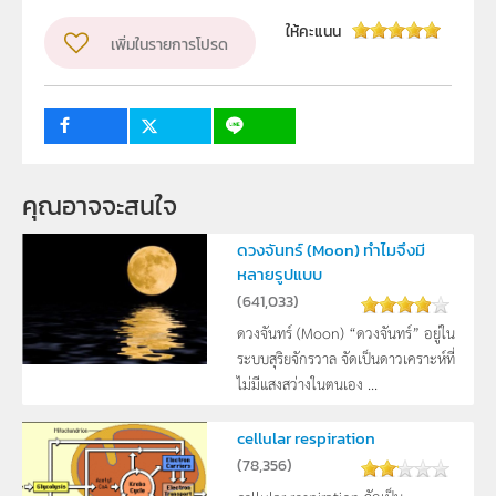
วิชา
ชีววิทยา
ให้คะแนน
เพิ่มในรายการโปรด
ระดับชั้น
ม.4, ม.5, ม.6
กลุ่มเป้าหมาย
ครู, นักเรียน
คุณอาจจะสนใจ
ดวงจันทร์ (Moon) ทำไมจึงมี
หลายรูปแบบ
(
641,033
)
ดวงจันทร์ (Moon) “ดวงจันทร์” อยู่ใน
ระบบสุริยจักรวาล จัดเป็นดาวเคราะห์ที่
ไม่มีแสงสว่างในตนเอง ...
cellular respiration
(
78,356
)