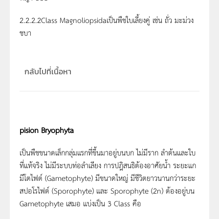
2.2.2.2Class Magnoliopsidaเป็นพืชใบเลี้ยงคู่ เช่น ถั่ว มะม่วง
ชบา
กลับไปที่เนื้อหา
pision Bryophyta
เป็นพืชขนาดเล็กกลุ่มแรกที่ขึ้นมาอยู่บนบก ไม่มีราก ลำต้นและใบ
ที่แท้จริง ไม่มีระบบท่อลำเลียง การปฎิสนธิต้องอาศัยน้ำ ระยะแก
มีโตไฟต์ (Gametophyte) มีขนาดใหญ่ มีชีวิตยาวนานกว่าระยะ
สปอโรไฟต์ (Sporophyte) และ Sporophyte (2n) ต้องอยู่บน
Gametophyte เสมอ แบ่งเป็น 3 Class คือ