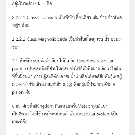
กลุ่มในระดับ Class คือ
2.2.2.1 Class Liliopsida เป็นพืชใบเลี้ยงเดี่ยว เช่น ข้าว ข้าวโพด
หญ้า อ้อย
2.2.2.2 Class Magnoliopsida เป็นพืชใบเลี้ยงคู่ เช่น ถั่ว มะม่วง
ชบา
2.1 พืชที่มีระบบท่อลำเลียง ไม่มีเมล็ด (Seedless vascular
plants) เป็นกลุ่มพืชที่ส่วนใหญ่สปอโรไฟต์มักมีขนาดเล็ก เจริญใน
ที่ชื้นมีร่มเงา การปฏิสนธิต้องอาศัยน้ำเป็นสื่อให้เซลล์สืบพันธุ์เพศผู้
(Sperm) ว่ายเข้าไปผสมกับไข่ (Egg) พืชกลุ่มนี้ประกอบด้วย 4
pision คือ
อาณาจักรพืช(Kingdom PlantaeหรือMetaphyta)แบ่ง
เป็น2พวก โดยใช้การมีระบบท่อลำเลียง(Vascular system)เป็น
เกณฑ์คือ