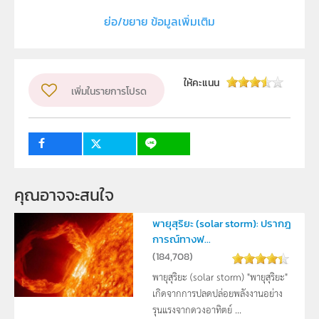
สถาบันส่งเสริมการสอนวิทยาศาสตร์และเทคโนโลยี (สสวท.)
ย่อ/ขยาย ข้อมูลเพิ่มเติม
ผู้แต่ง หรือ เจ้าของผลงาน
นายอนุรุทธิ์ หมีดเส็น
วิชา
ชีววิทยา
ให้คะแนน
ระดับชั้น
เพิ่มในรายการโปรด
ม.4, ม.5, ม.6
กลุ่มเป้าหมาย
ครู, นักเรียน
คุณอาจจะสนใจ
พายุสุริยะ (solar storm): ปรากฎ
การณ์ทางฟ...
(
184,708
)
พายุสุริยะ (solar storm) "พายุสุริยะ"
เกิดจากการปลดปล่อยพลังงานอย่าง
รุนแรงจากดวงอาทิตย์ ...