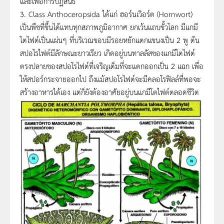
และเพื่อการปฏิสนธิ
3. Class Anthoceropsida ได้แก่ ฮอร์นเวิอร์ต (Hornwort)
เป็นพืชที่ขึ้นได้แทบทุกสภาพภูมิอากาศ ยกเว้นแถบขั้วโลก มีแกมี
โตไฟต์เป็นแผ่นๆ ที่บริเวณขอบมีรอยหยักแตกแขนงเป็น 2 พู ต้น
สปอโรไฟต์มีลักษณะยาวเรียว เกิดอยู่บนทาลลัสของแกมีโตไฟต์
ตรงปลายของสปอโรไฟต์ที่เจริญเต็มที่จะแตกออกเป็น 2 แฉก เพื่อ
ให้สปอร์กระจายออกไป ถึงแม้สปอโรไฟต์จะมีคลอโรฟิลล์ที่พอจะ
สร้างอาหารได้เอง แต่ก็ยังต้องอาศัยอยู่บนแกมีโตไฟต์ตลอดชีวิต