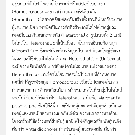
อยู่บนแกมีโตไฟต์ พวกนี้เป็นพวกที่สร้างสปอร์แบบเดียว
(Homosporous) แต่อาจสร้างบนทาลลัสเดียวกัน
(Homothallic) โดยทาลลัสแต่ละอันสร้างทั้งส่วนที่เป็นอวัยวะเพศ
ผู้และเพศเมีย บางชนิดเป็นทาลลัสที่สร้างแกมีโตไฟต์เพศผู้และ
เพศเมียแยกกันคนละทาลลัส (Heterothallic) รูปแบบทั้ง 2 แกมี
โตไฟต์ใน Heterothallic ที่เป็นตัวอย่างในการอธิบายคือ สกุล
Micromitrium ซึ่งเพศผู้จะเล็กเจริญบนใบ เพศเมียจะใหญ่ชัดเจน
ในหลายสปีชีส์ของไบโอไฟต์ กลุ่ม Heterothallism (Unisexual)
จะมีความสัมพันธ์กับเปอร์เซ็นต์โครโมโซมเพศ แม้ว่าขนาดของ
Heterothallus และโครโมโซมเพศจะไม่ใช่ระบบที่กำหนดเพศ
แต่นี่ทำให้รู้ว่าพืชกลุ่ม Homosporous ใช้โครโมโซมเพศในการ
กำหนดเพศ การศึกษาเกี่ยวกับการกำหนดเพศในพืชกลุ่มไบโอไฟต์
จะเน้นที่ลิเวอร์เวิร์ต ที่เป็น Heterothallus นั่นคือ Marchantia
polymorpha ซึ่งสปีชีส์นี้ ทาลลัสเพศผู้และเพศเมียดูคล้ายกัน แต่
เพศผู้และเพศเมียสามารถแยกกันได้ด้วยความแตกต่างทางด้าน
โครงสร้างที่ใช้สร้างเซลล์สืบพันธุ์ แกมีโตไฟต์ที่ชูเซลล์สืบพันธุ์บนกิ่ง
เรียกว่า Anteridiophores สำหรับเพศผู้ และเพศเมีย เรียกว่า