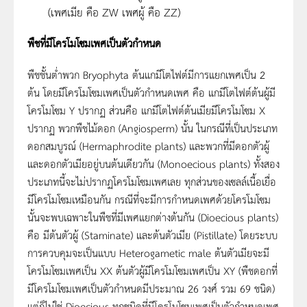
(เพศเมีย คือ ZW เพศผู้ คือ ZZ)
พืชที่มีโครโมโซมเพศเป็นตัวกำหนด
พืชชั้นต่ำพวก Bryophyta ต้นแกมีโตไฟต์มีการแยกเพศเป็น 2
ต้น โดยมีโครโมโซมเพศเป็นตัวกำหนดเพศ คือ แกมีโตไฟต์ต้นผู้มี
โครโมโซม Y ปรากฏ ส่วนคือ แกมีโตไฟต์ต้นเมียมีโครโมโซม X
ปรากฏ พวกพืชไม้ดอก (Angiosperm) นั้น ในกรณีที่เป็นประเภท
ดอกสมบูรณ์ (Hermaphrodite plants) และพวกที่มีดอกตัวผู้
และดอกตัวเมียอยู่บนต้นเดียวกัน (Monoecious plants) ทั้งสอง
ประเภทนี้จะไม่ปรากฏโครโมโซมเพศเลย ทุกส่วนของเซลล์เนื้อเยื่อ
มีโครโมโซมเหมือนกัน กรณีที่จะมีการกำหนดเพศด้วยโครโมโซม
นั้นจะพบเฉพาะในพืชที่มีเพศแยกต่างต้นกัน (Dioecious plants)
คือ มีต้นตัวผู้ (Staminate) และต้นตัวเมีย (Pistillate) โดยระบบ
การควบคุมจะเป็นแบบ Heterogametic male ต้นตัวเมียจะมี
โครโมโซมเพศเป็น XX ต้นตัวผู้มีโครโมโซมเพศเป็น XY (พืชดอกที่
มีโครโมโซมเพศเป็นตัวกำหนดมีประมาณ 26 วงศ์ รวม 69 ชนิด)
แต่ก็ไม่ใช่ Dioecious ทุกชนิดที่มีโครโมโซมเพศเป็นตัวกำหนดเพศ