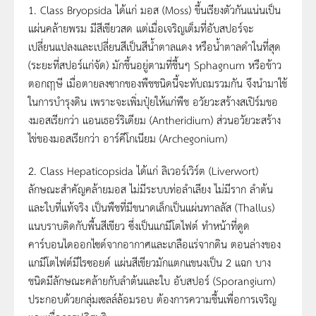
1. Class Bryopsida ได้แก่ มอส (Moss) ขึ้นเรียงตัวกันแน่นเป็น
แผ่นคล้ายพรม มีสีเขียวสด แต่เมื่อเจริญเต็มที่อับสปอร์จะ
เปลี่ยนแปลงและเปลี่ยนสีเป็นสีน้ำตาลแดง หรือน้ำตาลดำในที่สุด
(ระยะที่สปอร์แก่จัด) มักขึ้นอยู่ตามที่ชื้นๆ Sphagnum หรือข้าว
ตอกฤาษี เมื่อตายลงซากของพืชชนิดนี้จะทับถมรวมกัน จึงนำมาใช้
ในการบำรุงดิน เพราะจะเพิ่มปุ๋ยให้แก่พืช อวัยวะสร้างสเปิร์มขอ
งมอสเรียกว่า แอนเธอร์ริเดียม (Antheridium) ส่วนอวัยวะสร้าง
ไข่ของมอสเรียกว่า อาร์คีโกเนียม (Archegonium)
2. Class Hepaticopsida ได้แก่ ลิเวอร์เวิร์ต (Liverwort)
ลักษณะสำคัญคล้ายมอส ไม่มีระบบท่อลำเลียง ไม่มีราก ลำต้น
และใบที่แท้จริง เป็นพืชที่มีขนาดเล็กเป็นแผ่นทาลลัส (Thallus)
แนบราบติดกับพื้นสีเขียว ซึ่งเป็นแกมีโตไฟต์ ทำหน้าที่ดูด
คาร์บอนไดออกไซด์จากอากาศและเกลือแร่จากดิน ตอนล่างของ
แกมีโตไฟต์มีไรซอยด์ แผ่นสีเขียวมักแตกแขนงเป็น 2 แฉก บาง
ชนิดมีลักษณะคล้ายกับลำต้นและใบ อับสปอร์ (Sporangium)
ประกอบด้วยกลุ่มเซลล์ล้อมรอบ ต้องการความชื้นเพื่อการเจริญ