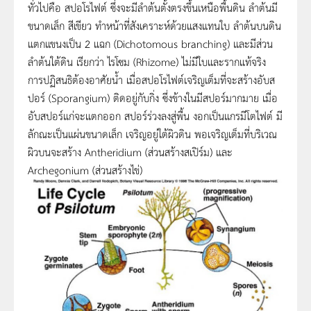
ทั่วไปคือ สปอโรไฟต์ ซึ่งจะมีลำต้นตั้งตรงขึ้นเหนือพื้นดิน ลำต้นมี
ขนาดเล็ก สีเขียว ทำหน้าที่สังเคราะห์ด้วยแสงแทนใบ ลำต้นบนดิน
แตกแขนงเป็น 2 แฉก (Dichotomous branching) และมีส่วน
ลำต้นใต้ดิน เรียกว่า ไรโซม (Rhizome) ไม่มีใบและรากแท้จริง
การปฏิสนธิต้องอาศัยน้ำ เมื่อสปอโรไฟต์เจริญเต็มที่จะสร้างอับส
ปอร์ (Sporangium) ติดอยู่กับกิ่ง ซึ่งข้างในมีสปอร์มากมาย เมื่อ
อับสปอร์แก่จะแตกออก สปอร์ร่วงลงสู่พื้น งอกเป็นแกรมีโตไฟต์ มี
ลักณะเป็นแผ่นขนาดเล็ก เจริญอยู่ใต้ผิวดิน พอเจริญเต็มที่บริเวณ
ผิวบนจะสร้าง Antheridium (ส่วนสร้างสเปิร์ม) และ
Archegonium (ส่วนสร้างไข่)