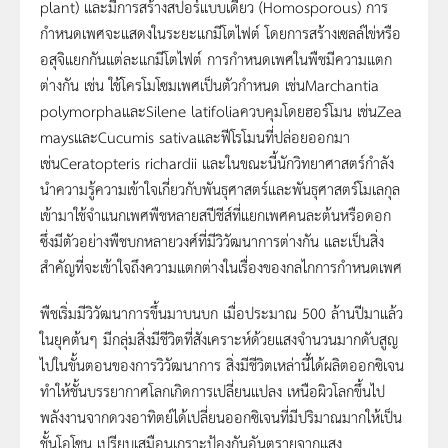
plant) และมีการสร้างสปอร์แบบเดียว (Homosporous) การ
กำหนดเพศจะแสดงในระยะแกมีโตไฟต์ โดยการสร้างเซลล์ไข่หรือ
อสุจิแยกกันแต่ละแกมีโตไฟต์ การกำหนดเพศในพืชมีความแตก
ต่างกัน เช่น ใช้โครโมโซมเพศเป็นตัวกำหนด เช่นMarchantia
polymorphaและSilene latifoliaควบคุมโดยฮอร์โมน เช่นZea
maysและCucumis sativaและฟีโรโมนที่ปล่อยออกมา
เช่นCeratopteris richardii และในขณะนี้นักวิทยาศาสตร์กำลัง
นำความรู้ความเข้าใจเกี่ยวกับพันธุศาสตร์และพันธุศาสตร์โมเลกุล
เข้ามาใช้จำแนกเพศพืชหลายสปีชีส์ที่แยกเพศคนละต้นหรือดอก
ซึ่งมีตัวอย่างพืชบกหลายวงศ์ที่มีวิวัฒนาการต่างกัน และเป็นสิ่ง
สำคัญที่จะเข้าใจถึงความแตกต่างในเรื่องของกลไกการกำหนดเพศ
พืชเริ่มมีวิวัฒนาการขึ้นมาบนบก เมื่อประมาณ 500 ล้านปีมาแล้ว
ในยุคต้นๆ มีกลุ่มสิ่งมีชีวิตที่สังเคราะห์ด้วยแสงจำนวนมากดับสูญ
ไปในขั้นตอนของการวิวัฒนาการ สิ่งมีชีวิตเหล่านี้ได้ผลิตออกซิเจน
ทำให้ชั้นบรรยากาศโลกเกิดการเปลี่ยนแปลง เหนือผิวโลกขึ้นไป
พลังงานจากดวงอาทิตย์ได้เปลี่ยนออกซิเจนที่มีปริมาณมากให้เป็น
ชั้นโอโซน เปรียบเสมือนเกราะป้องกันอันตรายจากแสง