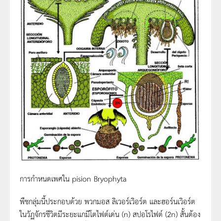
การกำหนดเพศใน pision Bryophyta
พืชกลุ่มนี้ประกอบด้วย พวกมอส ลิเวอร์เวิอร์ต และฮอร์นเวิอร์ต
ในวัฏจักรชีวิตมีระยะแกมีโตไฟต์เด่น (n) สปอโรไฟต์ (2n) สั้นต้อง