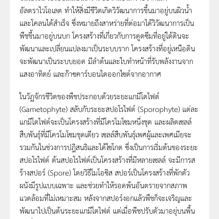
อัลตราไวโอเลต ทำให้สิ่งมีชีวิตเกิดวิวัฒนาการขึ้นมาอยู่บนผิวน้ำ
และโคลนได้สำเร็จ ซึ่งหมายถึงสาหร่ายที่ต่อมาได้วิวัฒนาการเป็น
พืชขึ้นมาอยู่บนบก โครงสร้างที่เกี่ยวกับการดูดซึมที่อยู่ใต้ดินจะ
พัฒนาและเปลี่ยนแปลงมาเป็นระบบราก โครงสร้างที่อยู่เหนือดิน
จะพัฒนาเป็นระบบยอด มีลำต้นและใบทำหน้าที่รับพลังงานจาก
แสงอาทิตย์ และก๊าซคาร์บอนไดออกไซด์จากอากาศ
ในวัฏจักรชีวิตของพืชประกอบด้วยระยะแกมีโตไฟต์
(Gametophyte) สลับกับระยะสปอโรไฟต์ (Sporophyte) แต่ละ
แกมีโตไฟต์จะเป็นโครงสร้างที่มีโครโมโซมหนึ่งชุด และผลิตเซลล์
สืบพันธุ์ที่มีโครโมโซมชุดเดียว เซลล์สืบพันธุ์เพศผู้และเพศเมียจะ
รวมกันในช่วงการปฎิสนธิและได้ไซโกต ซึ่งเป็นการเริ่มต้นของระยะ
สปอโรไฟต์ ต้นสปอโรไฟต์เป็นโครงสร้างที่มีหลายเซลล์ จะมีการส
ร้างสปอร์ (Spore) โดยวิธีไมโอซิส สปอร์เป็นโครงสร้างที่พักตัว
ผนังมีรูปแบบเฉพาะ และช่วยทำให้รอดพ้นอันตรายจากสภาพ
แวดล้อมที่ไม่เหมาะสม หลังจากสปอร์งอกแล้วพืชก็จะเจริญและ
พัฒนาไปเป็นต้นระยะแกมีโตไฟต์ แต่เมื่อพืชปรับตัวมาอยุ่บนพื้น