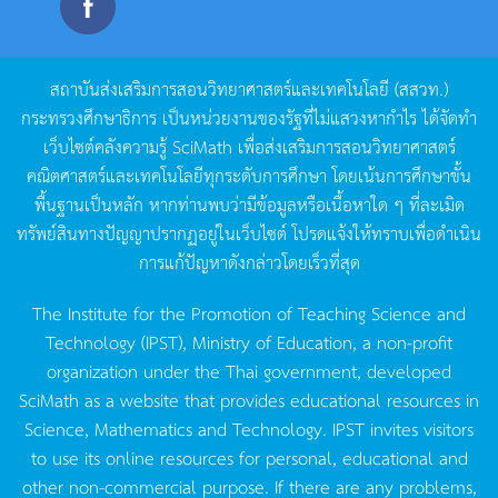
สถาบันส่งเสริมการสอนวิทยาศาสตร์และเทคโนโลยี
(
สสวท
.)
กระทรวงศึกษาธิการ
เป็นหน่วยงานของรัฐที่ไม่แสวงหากำไร
ได้จัดทำ
เว็บไซต์คลังความรู้
SciMath
เพื่อส่งเสริมการสอนวิทยาศาสตร์
คณิตศาสตร์และเทคโนโลยีทุกระดับการศึกษา
โดยเน้นการศึกษาขั้น
พื้นฐานเป็นหลัก
หากท่านพบว่ามีข้อมูลหรือเนื้อหาใด
ๆ
ที่ละเมิด
ทรัพย์สินทางปัญญาปรากฏอยู่ในเว็บไซต์
โปรดแจ้งให้ทราบเพื่อดำเนิน
การแก้ปัญหาดังกล่าวโดยเร็วที่สุด
The Institute for the Promotion of Teaching Science and
Technology (IPST), Ministry of Education, a non-profit
organization under the Thai government, developed
SciMath as a website that provides educational resources in
Science, Mathematics and Technology. IPST invites visitors
to use its online resources for personal, educational and
other non-commercial purpose. If there are any problems,