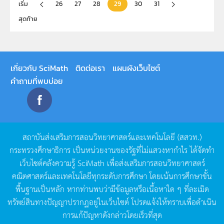
เริ่ม
26
27
28
29
30
31
สุดท้าย
เกี่ยวกับ SciMath
ติดต่อเรา
แผนผังเว็บไซต์
คำถามที่พบบ่อย
สถาบันส่งเสริมการสอนวิทยาศาสตร์และเทคโนโลยี
(
สสวท
.)
กระทรวงศึกษาธิการ
เป็นหน่วยงานของรัฐที่ไม่แสวงหากำไร
ได้จัดทำ
เว็บไซต์คลังความรู้
SciMath
เพื่อส่งเสริมการสอนวิทยาศาสตร์
คณิตศาสตร์และเทคโนโลยีทุกระดับการศึกษา
โดยเน้นการศึกษาขั้น
พื้นฐานเป็นหลัก
หากท่านพบว่ามีข้อมูลหรือเนื้อหาใด
ๆ
ที่ละเมิด
ทรัพย์สินทางปัญญาปรากฏอยู่ในเว็บไซต์
โปรดแจ้งให้ทราบเพื่อดำเนิน
การแก้ปัญหาดังกล่าวโดยเร็วที่สุด