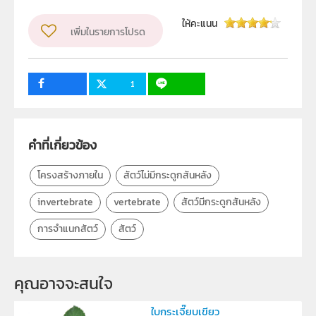
วิชา
วิทยาศาสตร์ทั่วไป
ให้คะแนน
เพิ่มในรายการโปรด
ระดับชั้น
ป.4
กลุ่มเป้าหมาย
ครู, นักเรียน
1
100
คำที่เกี่ยวข้อง
โครงสร้างภายใน
สัตว์ไม่มีกระดูกสันหลัง
invertebrate
vertebrate
สัตว์มีกระดูกสันหลัง
การจำแนกสัตว์
สัตว์
คุณอาจจะสนใจ
ใบกระเจี๊ยบเขียว