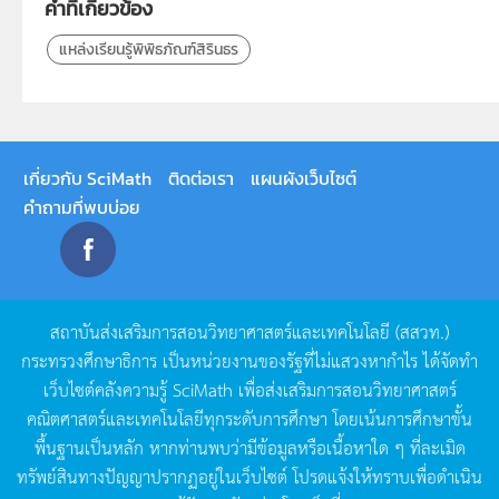
คำที่เกี่ยวข้อง
แหล่งเรียนรู้พิพิธภัณฑ์สิรินธร
เกี่ยวกับ SciMath
ติดต่อเรา
แผนผังเว็บไซต์
คำถามที่พบบ่อย
สถาบันส่งเสริมการสอนวิทยาศาสตร์และเทคโนโลยี
(
สสวท
.)
กระทรวงศึกษาธิการ
เป็นหน่วยงานของรัฐที่ไม่แสวงหากำไร
ได้จัดทำ
เว็บไซต์คลังความรู้
SciMath
เพื่อส่งเสริมการสอนวิทยาศาสตร์
คณิตศาสตร์และเทคโนโลยีทุกระดับการศึกษา
โดยเน้นการศึกษาขั้น
พื้นฐานเป็นหลัก
หากท่านพบว่ามีข้อมูลหรือเนื้อหาใด
ๆ
ที่ละเมิด
ทรัพย์สินทางปัญญาปรากฏอยู่ในเว็บไซต์
โปรดแจ้งให้ทราบเพื่อดำเนิน