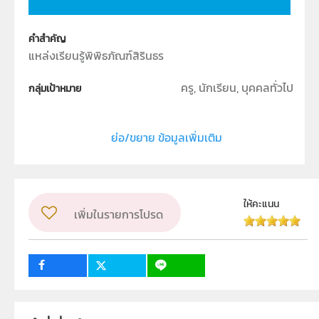
คำสำคัญ
แหล่งเรียนรู้พิพิธภัณฑ์สิรินธร
ครู, นักเรียน, บุคคลทั่วไป
กลุ่มเป้าหมาย
Interactive Resource
ประเภท
ย่อ/ขยาย ข้อมูลเพิ่มเติม
วิชา
โลก ดาราศาสตร์ และอวกาศ
ผู้แต่ง หรือ เจ้าของผลงาน
ให้คะแนน
เพิ่มในรายการโปรด
ฝ่ายนวัตกรรมเพื่อการเรียนรู้
ลิขสิทธิ์
สถาบันส่งเสริมการสอนวิทยาศาสตร์และเทคโนโลยี (สสวท.)