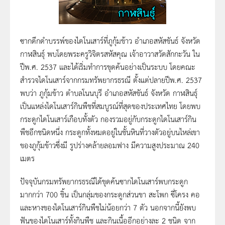
ซากดึกดำบรรพ์ของไดโนเสาร์ที่ภูกุ้มข้าว อำเภอสหัสขันธ์ จังหวัด
กาฬสินธุ์ พบโดยพระครูวิจิตรสหัสคุณ เจ้าอาวาสวัดสักกะวัน ใน
ปีพ.ศ. 2537 และได้เริ่มทำการขุดค้นอย่างเป็นระบบ โดยคณะ
สำรวจไดโนเสาร์จากกรมทรัพยากรธรณี ตั้งแต่ปลายปีพ.ศ. 2537
พบว่า ภูกุ้มข้าว ตำบลโนนบุรี อำเภอสหัสขันธ์ จังหวัด กาฬสินธุ์
เป็นแหล่งไดโนเสาร์กินพืชที่สมบูรณ์ที่สุดของประเทศไทย โดยพบ
กระดูกไดโนเสาร์เกือบทั้งตัว กองรวมอยู่กับกระดูกไดโนเสาร์กิน
พืชอีกชนิดหนึ่ง กระดูกทั้งหมดอยู่ในชั้นหินที่วางตัวอยู่บนไหล่เขา
ของภูกุ้มข้าวซึ่งมี รูปร่างคล้ายลอมฟาง มีความสูงประมาณ 240
เมตร
ปัจจุบันกรมทรัพยากรธรณีได้ขุดค้นซากไดโนเสาร์พบกระดูก
มากกว่า 700 ชิ้น เป็นกลุ่มของกระดูกส่วนขา สะโพก ซี่โครง คอ
และหางของไดโนเสาร์กินพืชไม่น้อยกว่า 7 ตัว นอกจากนี้ยังพบ
ฟันของไดโนเสาร์ทั้งกินพืช และกินเนื้ออีกอย่างละ 2 ชนิด จาก