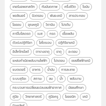
เทอร์มอพลาสติก
กัมมันตภาพ
ครึ่งชีวิต
ไขมัน
พอลิเมอร์
นิวตรอน
พันธะเคมี
สารประกอบ
ไอออน
อุณหภูมิ
วิตามิน
โปรตีน
คาร์โบไฮเดรต
เบส
กรด
เชื้อเพลิง
ตัวเร่งปฏิกิริยา
ไฮโดรเจน
ปฏิกิริยาเคมี
อิเล็กโทรไลต์
ตารางธาตุ
ธาตุ
อะตอม
แหล่งกำเนิดพลังงานไฟฟ้า
โปรตอน
เซลล์ไฟฟ้าเคมี
แบตเตอรี่
อาหาร
น้ำมัน
การละลาย
ระบบสุริยะ
สถานะ
ลม
น้ำ
พลังงาน
กระบวนการเปลี่ยนแปลงลมฟ้าอากาศ
มัธยมศึกษา
คู่มือ
วิทยาศาสตร์
คู่มือครู
ไอออนิก
เคมี
นิวเคลียร์