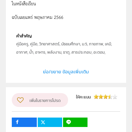
ในหนังสือเรียน
ฉบับเผยแพร่ พฤษภาคม 2566
คำสำคัญ
คู่มือครู, คู่มือ, วิทยาศาสตร์, มัธยมศึกษา, ม.5, กายภาพ, เคมี,
อากาศ, น้ำ, อาหาร, พลังงาน, ธาตุ, สารประกอบ, อะตอม,
โมเลกุล, ไอออน, แบบจำลองอะตอม, โปรตอน, นิวตรอน,
อิเล็กตรอน, สัญลักษณ์นิวเคลียร์, ไอโซโทป, ตารางธาตุ, โลหะ,
ย่อ/ขยาย ข้อมูลเพิ่มเติม
อโลหะ, กึ่งโลหะ, นำไฟฟ้า, โคเวเลนต์, ไอออนิก, พันธะ, โบร์,
กลุ่มหมอก, ความมีขั้ว, ไฮโดรเจน, การละลาย, แตกตัว,
สถานะ, แรงยึดเหนี่ยว, อิเล็กโทรไลต์, นอนอิเล็กโทรไลต์, ไขมัน,
ให้คะแนน
เพิ่มในรายการโปรด
น้ำมัน, คาร์โบไฮเดรต, โปรตีน, วิตามิน, เกลือแร่, อิ่มตัว,
ไฮโดรคาร์บอน, พอลิเมอร์, มอนอเมอร์, กรด, เบส,
สารประกอบอินทรีย์, ตัวทำละลาย, ตัวละลาย, เทอร์มอ
พลาสติก, เทอร์มอเซต, ขยะ, ปฏิกิริยาเคมี, สมการเคมี, อัตรา
22
134