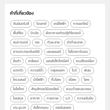
การเกิดปฏิกิริยาเคมี, ปัจจัย, ความเข้มข้น, พื้นที่ผิว, อุณหภูมิ,
ตัวเร่งปฏิกิริยา, การเผาไหม้, เชื้อเพลิง, เคมีไฟฟ้า, แบตเตอรี่,
คำที่เกี่ยวข้อง
รีดอกซ์, นิวเคลียร์, กัมมันตรังสี, ครึ่งชีวิต
กัมมันตรังสี
รีดอกซ์
เคมีไฟฟ้า
การเผาไหม้
ประเภท
Text
พื้นที่ผิว
ปัจจัย
อัตราการเกิดปฏิกิริยาเคมี
ลิขสิทธิ์
สถาบันส่งเสริมการสอนวิทยาศาสตร์และเทคโนโลยี (สสวท.)
สมการเคมี
ขยะ
ตัวละลาย
ตัวทำละลาย
ผู้แต่ง หรือ เจ้าของผลงาน
สาขาเคมีและชีววิทยา
สารประกอบอินทรีย์
มอนอเมอร์
ไฮโดรคาร์บอน
วิชา
เคมี
อิ่มตัว
เกลือแร่
นอนอิเล็กโทรไลต์
แรงยึดเหนี่ยว
ระดับชั้น
ม.5
แตกตัว
ความมีขั้ว
กลุ่มหมอก
โบร์
พันธะ
กลุ่มเป้าหมาย
ครู
โคเวเลนต์
นำไฟฟ้า
กึ่งโลหะ
อโลหะ
โลหะ
ไอโซโทป
สัญลักษณ์นิวเคลียร์
แบบจำลองอะตอม
โมเลกุล
อากาศ
กายภาพ
ม.5
ความเข้มข้น
ประจุบวก
อิเล็กตรอน
เทอร์มอเซต