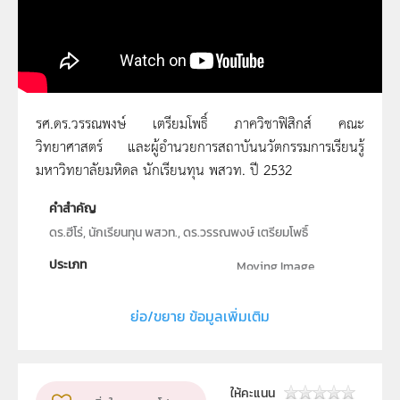
รศ.ดร.วรรณพงษ์ เตรียมโพธิ์ ภาควิชาฟิสิกส์ คณะ
วิทยาศาสตร์ และผู้อำนวยการสถาบันนวัตกรรมการเรียนรู้
รศ.ดร.วรรณพงษ์ เตรียมโพธิ์
มหาวิทยาลัยมหิดล นักเรียนทุน พสวท. ปี 2532
คำสำคัญ
ดร.ฮีโร่, นักเรียนทุน พสวท., ดร.วรรณพงษ์ เตรียมโพธิ์
ประเภท
Moving Image
ลิขสิทธิ์
ย่อ/ขยาย ข้อมูลเพิ่มเติม
สถาบันส่งเสริมการสอนวิทยาศาสตร์และเทคโนโลยี
ผู้แต่ง หรือ เจ้าของผลงาน
สสวท.
กลุ่มเป้าหมาย
ให้คะแนน