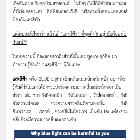
เกิดอันตรายกับจอประสาทตาได้ ในปัจจุบันนี้ก็มีตัวช่วยมากมาย
ทั้งฟิล์มกลองแสง ติดฟิล์มกลองรังศี หรือกระทั่งคอนแทคเลนส์
ป้องกันแสงสีฟ้า
แต่เคยสงสัยไหมว่า แล้วไอ้
“
แสงสีฟ้า”
ที่พูดถึงกันอยู่ มันคืออะไร
กันแน่??
ในบทความนี้ ก็จะขอกล่าวถึงส่วนนี้นั้นเอง พูดง่ายๆก็คือ มา
ทำความรู้จักเจ้า “แสงสีฟ้า” นี่กันเถอะ
แสงสีฟ้า
หรือ BLUE Light เป็นคลื่นแม่เหล็กชนิดหนึ่ง อย่างที่เรา
รู้กันดีว่าในแสงได้มีการแบ่งช่องความยาวคลื่นแม่เหล็กออกเป็น
ช่วงๆ เช่น ช่วง รังสีคอสมิก , รังสีแกมมา , รังสีเอกซเรย์ , รังสี
อัลตราไวโอเลต , ช่วงความยาวคลื่นที่ตามองเห็น , รังสี
อินฟราเรด , เรดาห์ , ช่วงคลื่นไมโครเวฟ เป็นต้น โดยแต่ละช่วง
คลื่นก็จะมีความยาวคลื่นแตกต่างกัน