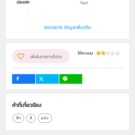
ประเภท
Text
ลิขสิทธิ์
สถาบันส่งเสริมการสอนวิทยาศาสตร์และเทคโนโลยี
ย่อ/ขยาย ข้อมูลเพิ่มเติม
ผู้แต่ง หรือ เจ้าของผลงาน
ธัชชัย ตระกูลเลิศยศ
วิชา
ฟิสิกส์
ให้คะแนน
ระดับชั้น
เพิ่มในรายการโปรด
ม.4, ม.5, ม.6
กลุ่มเป้าหมาย
ครู, นักเรียน, บุคคลทั่วไป
1
คำที่เกี่ยวข้อง
ฟ้า
สี
แสง