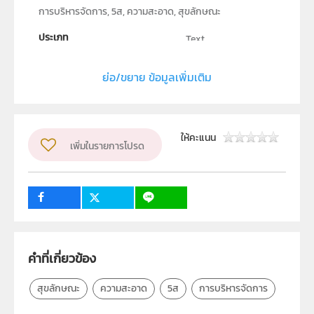
การบริหารจัดการ, 5ส, ความสะอาด, สุขลักษณะ
ประเภท
Text
ลิขสิทธิ์
ย่อ/ขยาย ข้อมูลเพิ่มเติม
สถาบันส่งเสริมการสอนวิทยาศาสตร์และเทคโนโลยี (สสวท.)
ผู้แต่ง หรือ เจ้าของผลงาน
วนิดา สิงห์น้อย
ระดับชั้น
ให้คะแนน
เพิ่มในรายการโปรด
ปฐมวัย, ป.1, ป.2, ป.3, ป.4, ป.5, ป.6, ม.1, ม.2, ม.3, ม.4, ม.5,
ม.6
กลุ่มเป้าหมาย
ครู, นักเรียน, บุคคลทั่วไป
คำที่เกี่ยวข้อง
สุขลักษณะ
ความสะอาด
5ส
การบริหารจัดการ