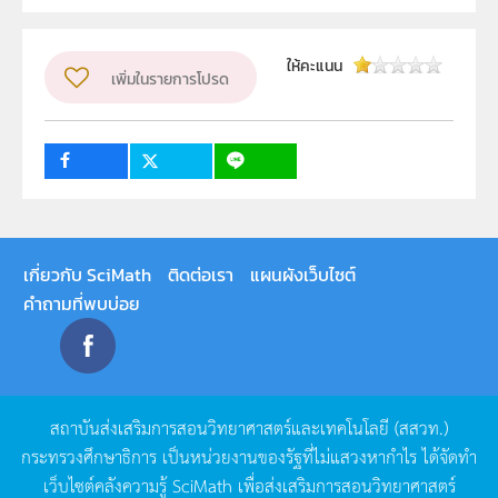
ผู้แต่ง หรือ เจ้าของผลงาน
Janny P
วิชา
เทคโนโลยี
ให้คะแนน
เพิ่มในรายการโปรด
ระดับชั้น
ม.1, ม.2, ม.3, ม.4, ม.5, ม.6
กลุ่มเป้าหมาย
ครู, นักเรียน, บุคคลทั่วไป
เกี่ยวกับ SciMath
ติดต่อเรา
แผนผังเว็บไซต์
คำถามที่พบบ่อย
สถาบันส่งเสริมการสอนวิทยาศาสตร์และเทคโนโลยี
(
สสวท
.)
กระทรวงศึกษาธิการ
เป็นหน่วยงานของรัฐที่ไม่แสวงหากำไร
ได้จัดทำ
เว็บไซต์คลังความรู้
SciMath
เพื่อส่งเสริมการสอนวิทยาศาสตร์