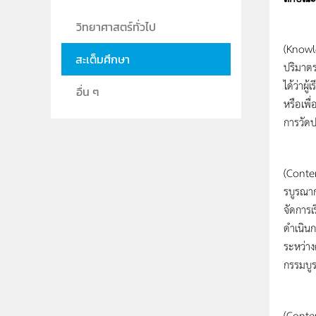
วิทยาศาสตร์ทั่วไป
การบ
(Knowle
สะเต็มศึกษา
ปริมาตร
ได้ว่าผ
อื่น ๆ
หรือเพื
การวัดป
การบู
(Conten
รบูรณาก
จัดการ
ดำเนินก
ระหว่างค
กรรมบูร
การบู
(Conten