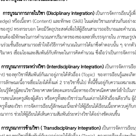
ูรณาการภายในวิชา
(Disciplinary Integration)
เป็นการจัดการเรียนรู้เ
dge) หรือเนื้อหา (Content) และทักษะ (Skill) ในแต่ละวิชาแยกส่วนกันอย่างเห
ของรูป ทรงกระบอก โดยมีวัตถุประสงค์เพื่อให้ผู้เรียนสามารถอธิบายและคำนวณ
ู้เรียนต้องมีทักษะในการคำนวณหาปริมาตรของของเหลวที่บรรจุภายใน ภาชนะรู
่อนร่วมชั้นเรียนสามารถเข้าใจถึงวิธีการคำนวณในการได้มาซึ่งคำตอบนั้น ๆ จากตัวอ
ริมาตร เชื่อมโยงและสัมพันธ์กับทักษะในการคิดคำนวณ ซึ่งถือว่าเป็นการจัดการเ
รณาการระหว่างวิชา
(Interdisciplinary Integration)
เป็นการจัดการเรีย
t) ของทุกวิชาที่สัมพันธ์กันมาอยู่ภายใต้หัวเรื่อง (Topic) ของการเรียนรู้และเก
ารลักษณะนี้อาจเชื่อมโยงได้ตั้งแต่ 2 รายวิชาขึ้นไป ทั้งนี้ขึ้นอยู่กับความเหมาะ
เรียนรู้ที่ครูผู้สอนวิชาวิทยาศาสตร์สอดแทรกเนื้อหาของวิชาคณิตศาสตร์เข
ารสอนโดยครูเพียงผู้เดียว หรือครูทั้งสองวิชาร่วมกันแต่ภายใต้หัวเรื่องเดียวกั
รูทั้งสองวิชา การจัดการเรียนรู้ลักษณะนี้จะทำให้ผู้เรียนได้เรียนเนื้อหาควบคู่กั
ณาการ ช่วยให้ผู้เรียนได้เห็นความสัมพันธ์ระหว่างวิชาได้อย่างชัดเจนขึ้น
รณาการข้ามวิชา (
Transdisciplinary Integration)
เป็นการจัดการเรียนร
t) ของทุกวิชาที่สัมพันธ์กันมาอยู่ภายใต้หัวเรื่อง (Topic) ของการเรียนรู้และเ