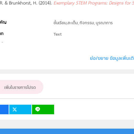
 R. & Brunkhorst, H. (2014).
Exemplary STEM Programs: Designs for 
คัญ
ชั้นเรียน,สะเต็ม, กิจกรรม, บูรณาการ
ภท
Text
ธิ์
สถาบันส่งเสริมการสอนวิทยาศาสตร์และเทคโนโลย
่ง หรือ เจ้าของผลงาน
สุภาวดี สาระวัน
ย่อ/ขยาย ข้อมูลเพิ่มเต
สะเต็มศึกษา
เป้าหมาย
ครู, นักเรียน, บุคคลทั่วไป
เพิ่มในรายการโปรด