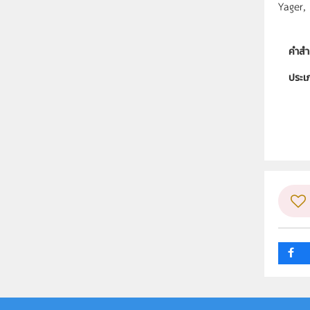
Yager,
คำสำ
ประเ
ลิขสิท
ผู้แต
วิชา
กลุ่ม