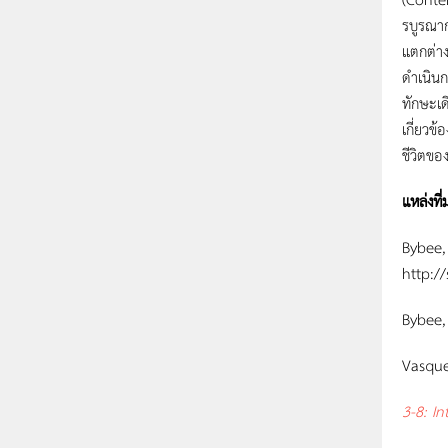
รบูรณาก
แตกต่าง
ดำเนินก
ทักษะเดี
เกี่ยวข
ชีวิตของ
แหล่งที่
Bybee,
http:/
Bybee,
Vasque
3-8: I