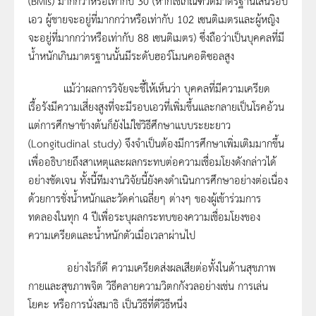
(BMIs) มากกว่าหรือเท่ากับ 30 (หากใช้เกณฑ์วัดมาตรฐานเส้นรอบ
เอว ผู้ชายจะอยู่ที่มากกว่าหรือเท่ากับ 102 เซนติเมตรและผู้หญิง
จะอยู่ที่มากกว่าหรือเท่ากับ 88 เซนติเมตร) ซึ่งถือว่าเป็นบุคคลที่มี
น้ำหนักเกินมาตรฐานนั้นมีระดับฮอร์โมนคอติซอลสูง
แม้ว่าผลการวิจัยจะชี้ให้เห็นว่า บุคคลที่มีความเครียด
เรื้อรังมีความเสี่ยงสูงที่จะมีรอบเอวที่เพิ่มขึ้นและกลายเป็นโรคอ้วน
แต่การศึกษาข้างต้นก็ยังไม่ใช่วิธีศึกษาแบบระยะยาว
(Longitudinal study) จึงจำเป็นต้องมีการศึกษาเพิ่มเติมมากขึ้น
เพื่ออธิบายถึงสาเหตุและผลกระทบต่อความเชื่อมโยงดังกล่าวได้
อย่างชัดเจน ทั้งนี้ทีมงานวิจัยนี้ยังคงดำเนินการศึกษาอย่างต่อเนื่อง
ด้วยการชั่งน้ำหนักและวัดค่าเฉลี่ยๆ ต่างๆ ของผู้เข้าร่วมการ
ทดลองในทุก 4 ปีเพื่อระบุผลกระทบของความเชื่อมโยงของ
ความเครียดและน้ำหนักตัวเมื่อเวลาผ่านไป
อย่างไรก็ดี ความเครียดส่งผลเสียต่อทั้งในด้านสุขภาพ
กายและสุขภาพจิต วิธีคลายความวิตกกังวลอย่างเช่น การเล่น
โยคะ หรือการนั่งสมาธิ เป็นวิธีที่ดีวิธีหนึ่ง