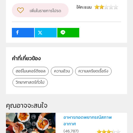
ผู้แต่ง หรือ เจ้าของผลงาน
พรรณพร กะตะจิตต์
ให้คะแนน
เพิ่มในรายการโปรด
วิชา
วิทยาศาสตร์ทั่วไป
ระดับชั้น
ม.4, ม.5, ม.6
กลุ่มเป้าหมาย
ครู, นักเรียน, บุคคลทั่วไป
คำที่เกี่ยวข้อง
ฮอร์โมนคอร์ติซอล
ความอ้วน
ความเครียดเรื้อรัง
วิทยาศาสตร์ทั่วไป
คุณอาจจะสนใจ
อาหารทอดพยากรณ์สภาพ
อากาศ
(
46,787
)