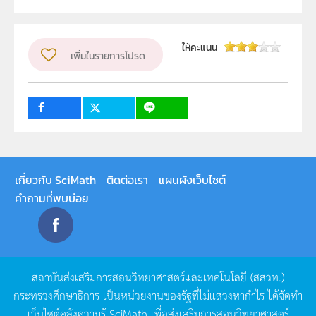
ผู้แต่ง หรือ เจ้าของผลงาน
สสวท.
วิชา
วิทยาศาสตร์ทั่วไป
ให้คะแนน
ระดับชั้น
เพิ่มในรายการโปรด
ม.1, ม.2, ม.3, ม.4, ม.5, ม.6
กลุ่มเป้าหมาย
ครู, นักเรียน, บุคคลทั่วไป
เกี่ยวกับ SciMath
ติดต่อเรา
แผนผังเว็บไซต์
คำถามที่พบบ่อย
สถาบันส่งเสริมการสอนวิทยาศาสตร์และเทคโนโลยี
(
สสวท
.)
กระทรวงศึกษาธิการ
เป็นหน่วยงานของรัฐที่ไม่แสวงหากำไร
ได้จัดทำ
เว็บไซต์คลังความรู้
SciMath
เพื่อส่งเสริมการสอนวิทยาศาสตร์