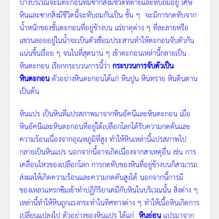
บางบริเวณจะมีตะกอนที่มีซากสิ่งมีชีวิตที่ตายและทับถมอยู่ เศษ
หินและซากสิ่งมีชีวิตนี้จะทับถมกันเป็น ชั้น ๆ จะมีการกดทับจาก
น้ำหนักของชั้นตะกอนที่อยู่ข้างบน แร่ธาตุต่าง ๆ ที่ละลายหรือ
แขวนลอยอยู่ในน้ำจะเป็นตัวเชื่อมประสานทำให้ตะกอนจับตัวกัน
แน่นขึ้นเรื่อย ๆ จนในที่สุดนาน ๆ เข้าตะกอนเหล่านี้กลายเป็น
หินตะกอน เรียกกระบวนการนี้ว่า
กระบวนการจับตัวเป็น
หินตะกอน
ตัวอย่างหินตะกอนได้แก่ หินปูน หินทราย หินดินดาน
เป็นต้น
หินแปร
เป็นหินที่แปรสภาพมาจากหินอัคนีและหินตะกอน เมื่อ
หินอัคนีและหินตะกอนที่อยู่ใต้เปลือกโลกได้รับความกดดันและ
ความร้อนเนื่องจากอุณหภูมิที่สูง ทำให้หินเหล่านี้แปรสภาพไป
กลายเป็นหินแปร นอกจากนี้อาจเกิดเนื่องจากสาเหตุอื่น เช่น การ
เคลื่อนไหวของเปลือกโลก การกดทับของหินที่อยู่ข้างบนก็สามารถ
ส่งผลให้เกิดความร้อนและความกดดันสูงได้ นอกจากนี้การมี
ของเหลวแทรกซึมเข้าทำปฏิกิริยาเคมีกับหินในบริเวณนั้น สิ่งต่าง ๆ
เหล่านี้ทำให้หินถูกแรงกระทำในทิศทางต่าง ๆ ทำให้เนื้อหินเกิดการ
เปลี่ยนแปลงไป ตัวอย่างของหินแปร ได้แก่
หินอ่อน
แปรมาจาก