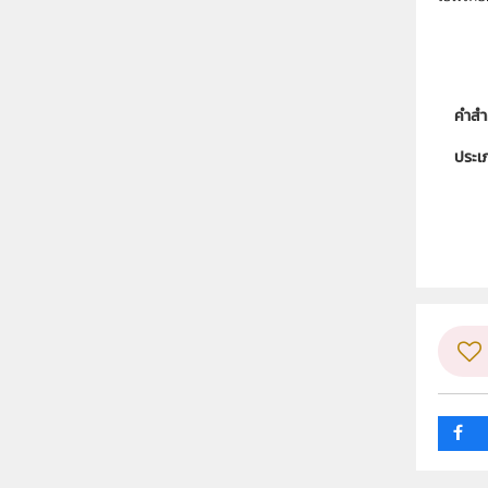
คำสำ
ประเ
ลิขสิท
ผู้แต
วิชา
กลุ่ม