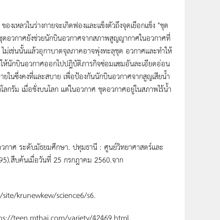
วในร่างกายจะเกิดฟองและแข็งตัวถึงจุดเยือกแข็ง "ชุด
ะชุดอวกาศยังช่วยนักบินอวกาศจากสภาพสูญญากาศในอวกาศที่
ไม่เช่นนั้นแล้วอุกาบาตจุลภาคอาจพุ่งทะลุชุด อวกาศและทำให้
ับให้นักบินอวกาศออกไปปฎิบัติภารกิจซ่อมแซมอันละเอียดอ่อน
ในซึ่งคงที่และสบาย เพื่อป้องกันนักบินอวกาศจากสูญเสียน้ำ
กิโลกรัม เมื่อชั่งบนโลก แต่ในอวกาศ ชุดอวกาศอยู่ในสภาพไร้น้ำ
ีอวกาศ ระดับมัธยมศึกษา. ปทุมธานี : ศูนย์วิทยาศาสตร์และ
95).สืบค้นเมื่อวันที่ 25 กรกฎาคม 2560.จาก
om/site/krunewkew/science6/s6.
https://teen.mthai.com/variety/42469.html.