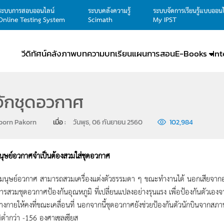
ระบบการสอบออนไลน์
ระบบคลังความรู้
ระบบจัดการเรียนรู้แบบออน
Online Testing System
Scimath
My IPST
วีดิทัศน์
คลังภาพ
บทความ
บทเรียน
แผนการสอน
E-Books
In
้จักชุดอวกาศ
aporn Pakorn
เมื่อ : 
วันพุธ, 06 กันยายน 2560
102,984
ุษย์อวกาศจำเป็นต้องสวมใส่ชุดอวกาศ
อวกาศ สามารถสวมเครื่องแต่งตัวธรรมดา ๆ ขณะทำงานได้ นอกเสียจากออ
การสวมชุดอวกาศป้องกันอุณหภูมิ ที่เปลี่ยนแปลงอย่างรุนแรง เพื่อป้องกันตัวเ
างกายให้คงที่ขณะเคลื่อนที่ นอกจากนี้ชุดอวกาศยังช่วยป้องกันตัวนักบินจากส
ิต่ำกว่า -156 องศาเซลเซียส