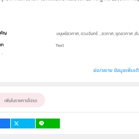
คัญ
มนุษย์อวกาศ, ดวงจันทร์ , อวกาศ, ชุดอวกาศ ,อันต
ภท
Text
ธิ์
สถาบันส่งเสริมการสอนวิทยาศาสตร์และเทคโนโลย
่ง หรือ เจ้าของผลงาน
จิราภรณ์ ปกรณ์
ย่อ/ขยาย ข้อมูลเพิ่มเต
ฟิสิกส์
เป้าหมาย
ครู, นักเรียน, บุคคลทั่วไป
เพิ่มในรายการโปรด
3
2