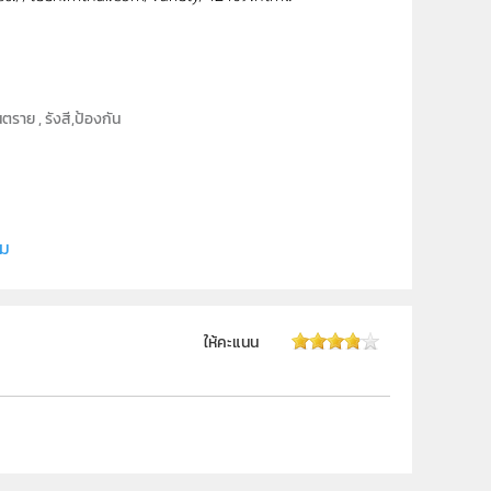
ราย , รังสี,ป้องกัน
ี (สสวท.)
ิม
ให้คะแนน