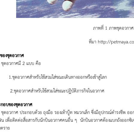
ภาพที่ 1 ภาพชุดอวกาศ
ที่มา http://petmaya.c
ของชุดอวกาศ
กาศมี 2 แบบ คือ
อวกาศสำหรับใช้สวมใส่ขณะเดินทางออกหรือเข้าสู่โลก
อวกาศสำหรับใช้สวมใส่ขณะปฏิบัติภารกิจในอวกาศ
ะกอบของชุดอวกาศ
าศ ประกอบด้วย ถุงมือ รองเท้าบู๊ท หมวกเล็ก ซึ่งมีอุปกรณ์ดำรงชีพ ออกซ
น เพื่อติดต่อสื่อสารกับนักบินอวกาศคนอื่น ๆ นักบินอวกาศต้องแบกถังออกซิเ
ันตราย