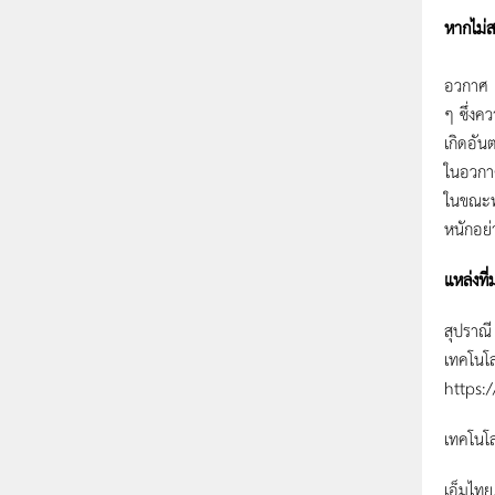
หากไม่ส
ถ้าไม่
อวกาศ 
ๆ ซึ่งค
เกิดอัน
ในอวกาศ
ในขณะทำ
หนักอย่า
แหล่งที่
สุปราณี
เทคโนโล
https:
เทคโนโล
เอ็มไทย