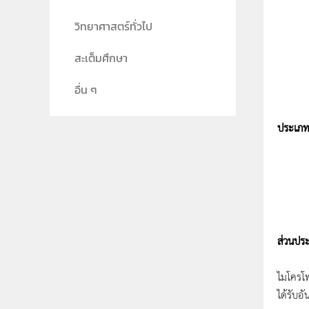
วิทยาศาสตร์ทั่วไป
สะเต็มศึกษา
อื่น ๆ
ประเภท
ชุดอว
1.ชุด
2.ชุด
ส่วนปร
ชุดอวก
ไมโครโฟ
ได้รับอ