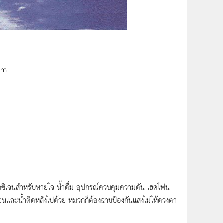
om
ิเจนสำหรับหายใจ น้ำดื่ม อุปกรณ์ควบคุมความดัน เฮดโฟน
จนและน้ำติดหลังไปด้วย หมวกก็ต้องฉาบป้องกันแสงไม่ให้ดวงตา