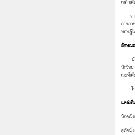
เหล็กเด
จากทั้ง
กายภาพ
ทฤษฎีใ
ลักษณะเ
นักคณิต
นักวิทย
เลยทีเดี
ในตอนท
แหล่งที่
นักคณิต
สุทัศน์