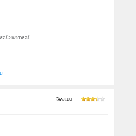
สตร์,วิทยาศาสตร์
ี (สสวท.)
ิม
ให้คะแนน