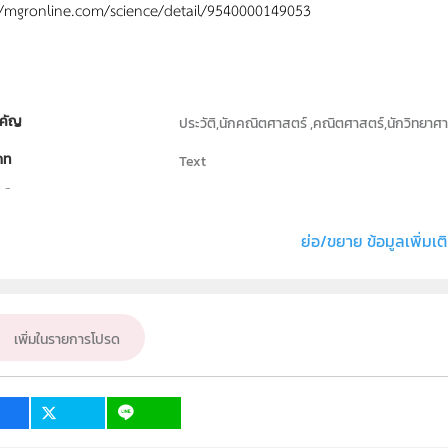
//mgronline.com/science/detail/9540000149053
คัญ
ประวัติ,นักคณิตศาสตร์ ,คณิตศาสตร์,นักวิทยาศา
ภท
Text
ธิ์
สถาบันส่งเสริมการสอนวิทยาศาสตร์และเทคโนโลย
่ง หรือ เจ้าของผลงาน
สุภัตรา ทรัพย์อุปการ
ย่อ/ขยาย ข้อมูลเพิ่มเต
คณิตศาสตร์
ั้น
ม.1, ม.2, ม.3, ม.4, ม.5, ม.6
เพิ่มในรายการโปรด
เป้าหมาย
ครู, นักเรียน, บุคคลทั่วไป