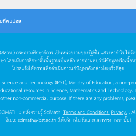
มที่พบบ่อย
(
สสวท
.)
กระทรวงศึกษาธิการ
เป็นหน่วยงานของรัฐที่ไม่แสวงหากำไร
ได้จั
กษา
โดยเน้นการศึกษาขั้นพื้นฐานเป็นหลัก
หากท่านพบว่ามีข้อมูลหรือเนื้อห
โปรดแจ้งให้ทราบเพื่อดำเนินการแก้ปัญหาดังกล่าวโดยเร็วที่สุด
g Science and Technology (IPST), Ministry of Education, a non-pro
ucational resources in Science, Mathematics and Technology. IPST 
 other non-commercial purpose. If there are any problems, plea
CIMATH :: คลังความรู้ SciMath.
Terms and Conditions.
Privacy.
, Al
อีเมล:
scimath@ipst.ac.th
(ให้บริการในวันและเวลาราชการเท่านั้น)