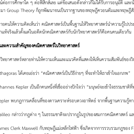
์ต่อการศึกษาใด ๆ ต่อฟิสิกส์เลย แต่ข้อเสนอดังกล่าวก็ไม่ได้รับการอนุมัติ และ
อมา Group Theory ก็ถูกพัฒนาจนเป็นรากฐานของทฤษฎีควอนตัมและทฤษฎีสัมพัทธ
ห้ความคิดเห็นว่า คณิตศาสตร์เป็นพื้นฐานให้วิทยาศาสตร์นำความรู้ไปประยุกต์
ว่าแท้จริงแล้วตั้งแต่ในอดีตนักคณิตศาสตร์กับนักวิทยาศาสตร์ก็คือคนคนเดียวกัน
ละความสำคัญของคณิตศาสตร์ในวิทยาศาสตร์
ยาศาสตร์หลายท่านให้ความเห็นและแนวคิดที่แสดงให้เห็นความสัมพันธ์ของวิท
ras ได้เคยเอ่ยว่า “คณิตศาสตร์เป็นวิธีง่ายๆ ที่จะทำให้เราเข้าใจเอกภพ”
s Kepler เป็นอีกคนหนึ่งที่เชื่ออย่างปักใจว่า “มนุษย์จะเข้าใจธรรมชาติที่พ
 พบกฎการเคลื่อนที่ของดาวเคราะห์รอบดวงอาทิตย์ จากพื้นฐานความรู้ทางด้
o กล่าวว่ากฎต่าง ๆ ในธรรมชาติจะปรากฏในรูปของสมการคณิตศาสตร์ และ 
Clerk Maxwell กับทฤษฎีแม่เหล็กไฟฟ้า ซึ่งเกิดจากการรวบรวมกฎของ Far