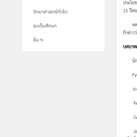
ประโยชน
15 ปีต่
วิทยาศาสตร์ทั่วไป
หลายคนใ
สะเต็มศึกษา
ก็กล่าว
อื่น ๆ
บทบาทแ
นักวิท
Pythago
Johanne
Kepler
Galile
James 