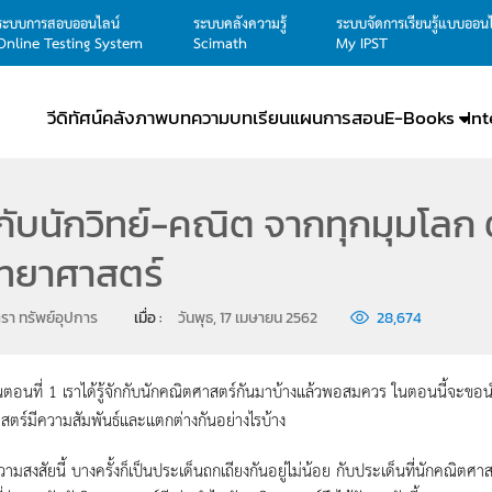
ระบบการสอบออนไลน์
ระบบคลังความรู้
ระบบจัดการเรียนรู้แบบออน
Online Testing System
Scimath
My IPST
วีดิทัศน์
คลังภาพ
บทความ
บทเรียน
แผนการสอน
E-Books
In
ักกับนักวิทย์-คณิต จากทุกมุมโลก
ิทยาศาสตร์
ตรา ทรัพย์อุปการ
เมื่อ : 
วันพุธ, 17 เมษายน 2562
28,674
่ 1 เราได้รู้จักกับนักคณิตศาสตร์กันมาบ้างแล้วพอสมควร ในตอนนี้จะขอนำเส
สตร์มีความสัมพันธ์และแตกต่างกันอย่างไรบ้าง
ัยนี้ บางครั้งก็เป็นประเด็นถกเถียงกันอยู่ไม่น้อย กับประเด็นที่นักคณิตศาสตร