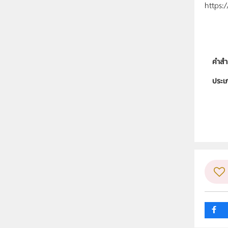
https:
คำสำ
ประเ
ลิขสิท
ผู้แต
วิชา
ระดับช
กลุ่ม