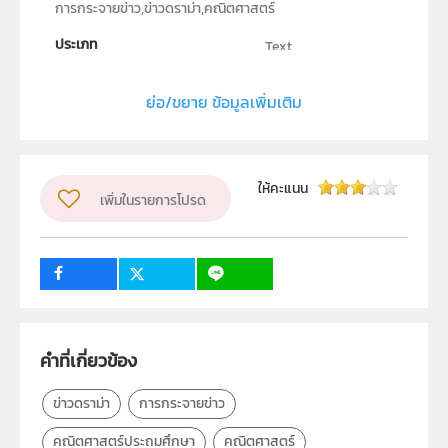
การกระจายข่าว,ข่าวดราม่า,คณิตศาสตร์
ประเภท
Text
ลิขสิทธิ์
ย่อ/ขยาย ข้อมูลเพิ่มเติม
สถาบันส่งเสริมการสอนวิทยาศาสตร์และเทคโนโลยี (สสวท.)
ผู้แต่ง หรือ เจ้าของผลงาน
พัฒนชัย รวิวรรณ
วิชา
คณิตศาสตร์
ให้คะแนน
เพิ่มในรายการโปรด
ระดับชั้น
ป.1, ป.2, ป.3, ป.4, ป.5, ป.6, ม.1, ม.2, ม.3, ม.4, ม.5, ม.6
กลุ่มเป้าหมาย
1
ครู, นักเรียน, บุคคลทั่วไป
คำที่เกี่ยวข้อง
ข่าวดราม่า
การกระจายข่าว
คณิตศาสตร์ประถมศึกษา
คณิตศาสตร์