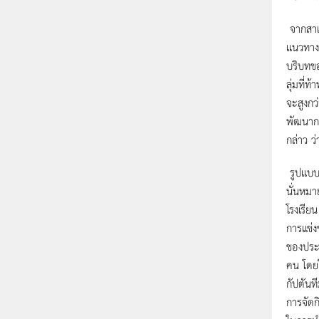
จากสาเ
แนวทางท
บริบทขอ
ลุ่มที่
จะสูงกว
พัฒนาการ
กล่าว ว
รูปแบบ
นั่นหมา
โรงเรีย
การแข่ง
ของประเ
คน โดยใ
กัปตันท
การจัดก