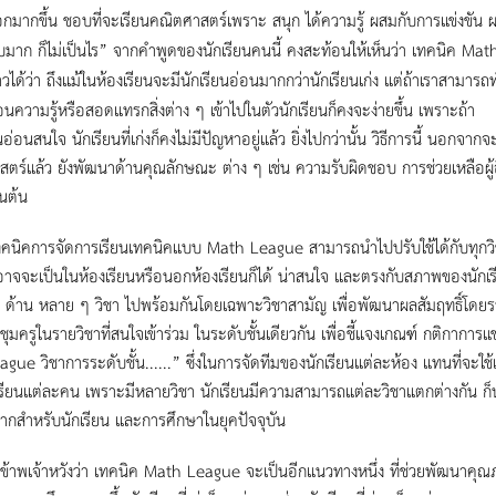
มากขึ้น ชอบที่จะเรียนคณิตศาสตร์เพราะ สนุก ได้ความรู้ ผสมกับการแข่งขัน ผม
มาก ก็ไม่เป็นไร” จากคำพูดของนักเรียนคนนี้ คงสะท้อนให้เห็นว่า เทคนิค Math 
าวได้ว่า ถึงแม้ในห้องเรียนจะมีนักเรียนอ่อนมากกว่านักเรียนเก่ง แต่ถ้าเราสามารถท
อนความรู้หรือสอดแทรกสิ่งต่าง ๆ เข้าไปในตัวนักเรียนก็คงจะง่ายขึ้น เพราะถ้า
นอ่อนสนใจ นักเรียนที่เก่งก็คงไม่มีปัญหาอยู่แล้ว ยิ่งไปกว่านั้น วิธีการนี้ นอ
ตร์แล้ว ยังพัฒนาด้านคุณลักษณะ ต่าง ๆ เช่น ความรับผิดชอบ การช่วยเหลือผู
ป็นต้น
เทคนิคการจัดการเรียนเทคนิคแบบ Math League สามารถนำไปปรับใช้ได้กับทุกวิช
อาจจะเป็นในห้องเรียนหรือนอกห้องเรียนก็ได้ น่าสนใจ และตรงกับสภาพของนักเรี
ด้าน หลาย ๆ วิชา ไปพร้อมกันโดยเฉพาะวิชาสามัญ เพื่อพัฒนาผลสัมฤทธิ์โดยรวมใ
ุมครูในรายวิชาที่สนใจเข้าร่วม ในระดับชั้นเดียวกัน เพื่อชี้แจงเกณฑ์ กติกาก
eague วิชาการระดับชั้น......” ซึ่งในการจัดทีมของนักเรียนแต่ละห้อง แทนที่จะใ
รียนแต่ละคน เพราะมีหลายวิชา นักเรียนมีความสามารถแต่ละวิชาแตกต่างกัน ก็น่าจ
ากสำหรับนักเรียน และการศึกษาในยุคปัจจุบัน
ดข้าพเจ้าหวังว่า เทคนิค Math League จะเป็นอีกแนวทางหนึ่ง ที่ช่วยพัฒนาคุ