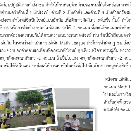
ั้งก่อนปฏิบัติตามคำสั่ง เช่น คำสั่งให้คนที่อยู่ด้านซ้ายของคนที่ถือโจทย์ออกมาท
ยกำหนดว่าด้ามที่ 1 เป็นโจทย์ ด้ามที่ 2 เป็นคำสั่ง และด้ามที่ 3 เป็นคำขอร้อง(
้) หลังจากทำโจทย์ซึ่งเป็นโจทย์แบบอัตนัย เพื่อฝึกการคิดวิเคราะห์เสร็จ นั้นถ้าท
ิธีการ หรือการได้คำตอบมาไม่ชัดเจน จะได้ -1 คะแนน ซึ่งจะได้คะแนนเท่ากันทุ
มารถต่อรองคะแนนกันได้ตามความเหมาะสมของโจทย์ เช่น ข้อนี้นักเรียนมองว่
่นกัน ในระหว่างดำเนินการแข่งขัน Math League ถ้ามีการทำผิดกฎ เช่น ส่งปาก
เอง ช่วยบอกคำตอบแก่เพื่อนที่ออกมาทำโจทย์ คุยเสียง หรือรบกวนผู้อื่น ทางก
จะถูกตัดคะแนนทีมละ -1 คะแนน ถ้าเป็นใบแดง จะถูกตัดคะแนนทีมละ -2 คะแนน น
ัน หรือได้รับใบแดง จะส่งผลให้การแข่งขันในครั้งต่อไป ทีมดังกล่าวจะถูกตัดสิทธิ์ก
หลังจากแข่งขัน
คะแนน Math Leag
ไป และในรายวิช
อันดับสุดท้ายข
ตามลำดับคะแนนท