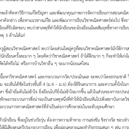
้าพเจ้าคิดหาวิธีการแก้ไขปัญหา และพัฒนาคุณภาพการจัดการเรียนการสอนคณิตศ
หาดังกล่าว เพื่อหาแนวทางแก้ไข และพัฒนาการเรียนวิชาคณิตศาสตร์ต่อไป ซ
รียนที่รับผิดชอบ พบว่าสาเหตุที่ทำให้นักเรียนของโรงเรียนมีผลสัมฤทธิ์ทางการเรี
ตุ 3 ด้านได้แก่
ครูผู้สอนวิชาคณิตศาสตร์ พบว่าโดยส่วนใหญ่ครูที่สอนวิชาคณิตศาสตร์มักใช้
ก่นักเรียนครั้งละมาก ๆ โดยคิดว่าวิชาคณิตศาสตร์ ถ้าได้ฝึกมาก ๆ ก็จะทำให้เก่งไ
ัดได้หรือไม่ หรือการบ้านวิชาอื่น ๆ จะมากน้อยแค่ไหน
เนื้อหาวิชาคณิตศาสตร์ และกระบวนการวัด/ประเมินผล จะพบว่าโดยธรรมชาติ วิช
 จะเห็นได้ชัดในช่วงชั้นที่ 4 (ม.4 – ม.6) ต้องใช้จินตนาการ และความตั้งใจใน
หา ซึ่งถ้าเริ่มต้นไม่เข้าใจ ยิ่งเรียนไปก็ยิ่งไม่เข้าใจมากขึ้น แล้วในส่วนของการ
ทักษะกระบวนการซึ่งน่าจะเป็นสาเหตุหนึ่งที่ทำให้นักเรียนหันไปเพิ่งสถาบันกว
ระบวนการทางคณิตศาสตร์ที่จำเป็นต่อการศึกษาต่อในระดับอุดมศึกษา
ตัวนักเรียน ซึ่งอยู่ในช่วงวัยรุ่น ต้องการความท้าทาย การแข่งขัน ชิงรางวัล ชอบทำ
ให้มีเสียงดนตรีประกอบการเรียน เพื่อผ่อนคลายและทำกิจกรรมสนุก ๆ เช่น การเล่