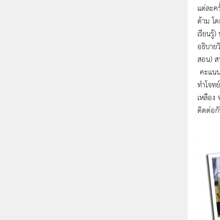
แต่ละคร
ด้าม โด
เรียนรู
อธิบายว
สอน) สา
คะแนนเช
ทำโจทย์
เหลือง 
ติดต่อก