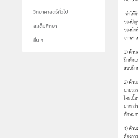
วิทยาศาสตร์ทั่วไป
ทำให้ข
ของปัญ
สะเต็มศึกษา
ของนักเ
จากสาเห
อื่น ๆ
1) ด้าน
ฝึกหัดแ
แบบฝึกห
2) ด้าน
นามธรรม
โดยเนื้อ
มากกว่า
ทักษะก
3) ด้าน
ต้องการ