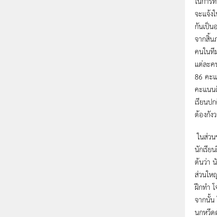
ในการทำ
จะแจ้งใ
กันเป็นอ
จากสิ้น
คนในที
แต่ละค
86 คะแนน
คะแนนต
เรียนปก
ต้องกังว
ในส่วน
นักเรีย
ต้นว่า 
ส่วนใหญ
ฝึกทำ
โ
จากนั้น
นกหวีดดั