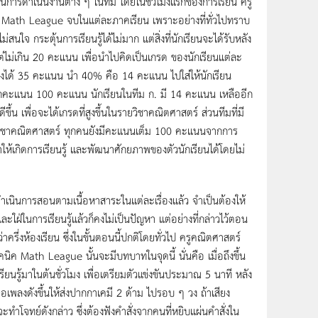
ในการดำเนินงานต่าง ๆ ในทีม โดยในชั่วโมงแรกของการเรียน ครู
่งขัน Math League จบในแต่ละภาคเรียน เพราะอย่างที่ทั่วไปทราบ
ม่สนใจ กระตุ้นการเรียนรู้ได้ไม่มาก แต่สิ่งที่นักเรียนจะได้รับหลัง
ม่เกิน 20 คะแนน เพื่อนำไปคิดเป็นเกรด ของนักเรียนแต่ละ
งได้ 35 คะแนน นำ 40% คือ 14 คะแนน ไปใส่ให้นักเรียน
ากคะแนน 100 คะแนน นักเรียนในทีม ก. มี 14 คะแนน เหลืออีก
ึ้น เพื่อจะได้เกรดที่สูงขึ้นในรายวิชาคณิตศาสตร์ ส่วนทีมที่มี
ยวิชาคณิตศาสตร์ ทุกคนยังมีคะแนนเต็ม 100 คะแนนจากการ
ำให้เกิดการเรียนรู้ และพัฒนาศักยภาพของตัวนักเรียนได้โดยไม่
ำเนินการสอนตามเนื้อหาสาระในแต่ละเรื่องแล้ว จำเป็นต้องให้
ะใฝ่ในการเรียนรู้แล้วก็คงไม่เป็นปัญหา แต่อย่างที่กล่าวไว้ตอน
ครึ่งห้องเรียน ซึ่งในขั้นตอนนี้ปกติโดยทั่วไป ครูคณิตศาสตร์
ิค Math League นั้นจะมีบทบาทในจุดนี้ นั่นคือ เมื่อถึงขึ้น
ยนรู้มาในต้นชั่วโมง เพื่อเตรียมตัวแข่งขันประมาณ 5 นาที หลัง
ื่อเพลงดังขึ้นให้ส่งปากกาเคมี 2 ด้าม ไปรอบ ๆ วง ถ้าเสียง
จะทำโจทย์ดังกล่าว ซึ่งต้องฟังคำสั่งจากคนที่หยิบแผ่นคำสั่งใน