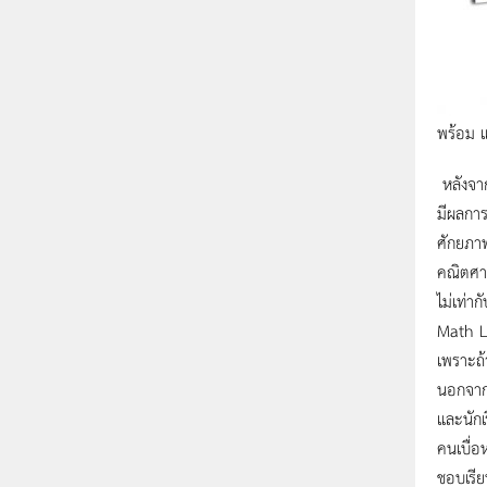
พร้อม แ
หลังจา
มีผลการ
ศักยภาพ
คณิตศาส
ไม่เท่าก
Math Le
เพราะถ้
นอกจากน
และนักเ
คนเบื่อ
ชอบเรีย