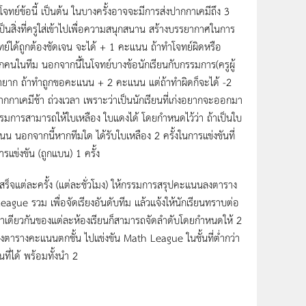
ำโจทย์ข้อนี้ เป็นต้น ในบางครั้งอาจจะมีการส่งปากกาเคมีถึง 3
เป็นสิ่งที่ครูใส่เข้าไปเพื่อความสนุกสนาน สร้างบรรยากาศในการ
ำโจทย์ได้ถูกต้องชัดเจน จะได้ + 1 คะแนน ถ้าทำโจทย์ผิดหรือ
กคนในทีม นอกจากนี้ในโจทย์บางข้อนักเรียนกับกรรมการ(ครูผู้
ายาก ถ้าทำถูกขอคะแนน + 2 คะแนน แต่ถ้าทำผิดก็จะได้ -2
กาเคมีช้า ถ่วงเวลา เพราะว่าเป็นนักเรียนที่เก่งอยากจะออกมา
รรมการสามารถให้ใบเหลือง ใบแดงได้ โดยกำหนดไว้ว่า ถ้าเป็นใบ
อกจากนี้หากทีมใด ได้รับใบเหลือง 2 ครั้งในการแข่งขันที่
ารแข่งขัน (ถูกแบน) 1 ครั้ง
เสร็จแต่ละครั้ง (แต่ละชั่วโมง) ให้กรรมการสรุปคะแนนลงตาราง
ue รวม เพื่อจัดเรียงอันดับทีม แล้วแจ้งให้นักเรียนทราบต่อ
าเดียวกันของแต่ละห้องเรียนก็สามารถจัดลำดับโดยกำหนดให้ 2
องตารางคะแนนตกชั้น ไปแข่งขัน Math League ในชั้นที่ต่ำกว่า
ี่ได้ พร้อมทั้งนำ 2