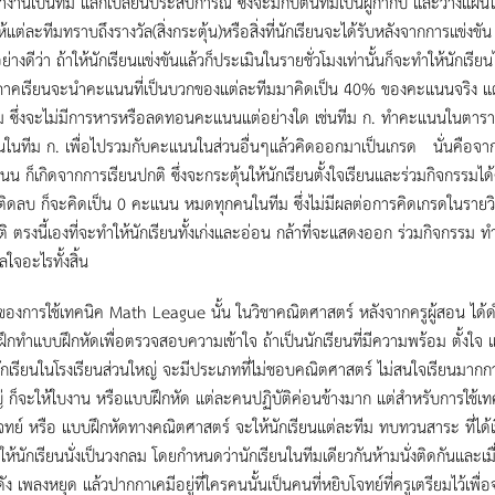
งานเป็นทีม แลกเปลี่ยนประสบการณ์ ซึ่งจะมีกัปตันทีมเป็นผู้กำกับ และวางแผน
ห้แต่ละทีมทราบถึงรางวัล(สิ่งกระตุ้น)หรือสิ่งที่นักเรียนจะได้รับหลังจากการแข
ย่างดีว่า ถ้าให้นักเรียนแข่งขันแล้วก็ประเมินในรายชั่วโมงเท่านั้นก็จะทำให้นักเรียนไ
ภาคเรียนจะนำคะแนนที่เป็นบวกของแต่ละทีมมาคิดเป็น 40% ของคะแนนจริง แต่ไ
ม ซึ่งจะไม่มีการหารหรือลดทอนคะแนนแต่อย่างใด เช่นทีม ก. ทำคะแนนในตารา
นในทีม ก. เพื่อไปรวมกับคะแนนในส่วนอื่นๆแล้วคิดออกมาเป็นเกรด นั่นคือจ
 ก็เกิดจากการเรียนปกติ ซึ่งจะกระตุ้นให้นักเรียนตั้งใจเรียนและร่วมกิจกรรมได้ดีข
ิดลบ ก็จะคิดเป็น 0 คะแนน หมดทุกคนในทีม ซึ่งไม่มีผลต่อการคิดเกรดในรา
ติ ตรงนี้เองที่จะทำให้นักเรียนทั้งเก่งและอ่อน กล้าที่จะแสดงออก ร่วมกิจกรรม ท
ลใจอะไรทั้งสิ้น
ของการใช้เทคนิค Math League นั้น ในวิชาคณิตศาสตร์ หลังจากครูผู้สอน ได้ด
นฝึกทำแบบฝึกหัดเพื่อตรวจสอบความเข้าใจ ถ้าเป็นนักเรียนที่มีความพร้อม ตั้งใจ แล
นักเรียนในโรงเรียนส่วนใหญ่ จะมีประเภทที่ไม่ชอบคณิตศาสตร์ ไม่สนใจเรียนมากกว่า
่ ก็จะให้ใบงาน หรือแบบฝึกหัด แต่ละคนปฏิบัติค่อนข้างมาก แต่สำหรับการใช้เทคน
จทย์ หรือ แบบฝึกหัดทางคณิตศาสตร์ จะให้นักเรียนแต่ละทีม ทบทวนสาระ ที่ได้เรี
 ให้นักเรียนนั่งเป็นวงกลม โดยกำหนดว่านักเรียนในทีมเดียวกันห้ามนั่งติดกันและเม
ง เพลงหยุด แล้วปากกาเคมีอยู่ที่ใครคนนั้นเป็นคนที่หยิบโจทย์ที่ครูเตรียมไว้เพื่อ