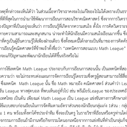
หตุที่กล่าวจะเห็นได้ว่า ในส่วนเนื้อหาวิชาเราคงจะไปแก้ไขอะไรไม่ได้เพราะเป็นธ
ี่ดีที่สุดในการนำมาใช้พัฒนาการเรียนการสอนวิชาคณิตศาสตร์ ซึ่งจากการวิเค
งปัญหาที่เป็นอยู่จะเห็นว่า การเรียนรู้ที่เกิดจากความสนใจ ตั้งใจ การคิดวิเครา
ท้าทายความสามารถและสนุกสนาน น่าจะทำให้นักเรียนมีความสนใจเรียนมากขึ้น ซึ่ง
่าที่ครูเป็นผู้ยื่นความรู้ให้เพียงฝ่ายเดียว ซึ่งทั้งหมดนี้ได้กลายเป็นที่มาขอ
เรียนรู้คณิตศาสตร์ที่ข้าพเจ้าตั้งชื่อว่า
“เทคนิคการสอนแบบ Math League”
่าจะแก้ปัญหาและพัฒนานักเรียนได้ดีขึ้นจริงหรือไม่
การใช้เทคนิค Math League ประกอบกับการเรียนการสอนนั้น เป็นเทคนิคที่สอดแ
ยความว่า จะไม่กระทบต่อแผนการจัดการเรียนรู้โดยรวมซึ่งครูผู้สอนสามารถใช้ส
น ซึ่งเทคนิค Math League นั้น ชื่อ Math หมายถึง คณิตศาสตร์ ส่วนคำว่า Le
ขัน League ทางฟุตบอล ที่พบเห็นอยู่ทั่วไป เช่น พรีเมียร์League ของประเ
ทศไทย เป็นต้น เพียงแต่ Math League เป็น League แข่งขันทางการศึกษาเท่าน
ช้แบบสอบก่อนเรียนในการจัดทีมตามอัตราส่วนของนักเรียนกลุ่มเก่ง 1ส่วน : กลุ่
ีม 1 คน พร้อมทั้งหาโค้ชประจำทีม ซึ่งจะเป็นครู ในรายวิชาที่เรียนหรือครูท่านใดก
ิจกรรมการเรียนถ้ามีงานหรือกิจกรรมใดนอกเหนือจากการแข่งขันที่ทำเป็นกลุ่มก็จะให้