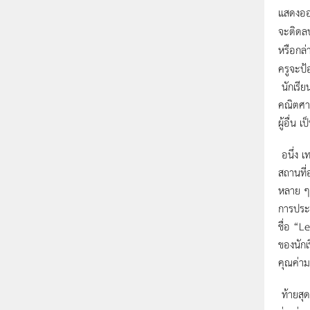
แสดงออก
จะติดลบ
หรือกล่
ครูจะป้
นักเรีย
คณิตศาส
ผู้อื่น เ
อนึ่ง 
สถานที่
หลาย ๆ 
การประช
ชื่อ “L
ของนักเ
คุณค่าม
ท้ายสุ