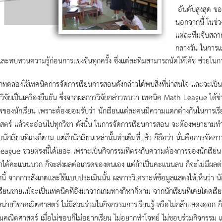
อันดับสูงสุด ข
นอกจากนี้ ในช่ว
แต่ละทีมจับสลาก
กลางวัน ในการแข
ละทบทวนความรู้ก่อนการแข่งขันทุกครั้ง ซึ่งแต่ละทีมสามารถนัดให้โค้ช ช่วยใ
กทดลองใช้เทคนิคการจัดการเรียนการสอนดังกล่าวได้พบสิ่งที่น่าสนใจ และจะเป็นสิ
วิจัยเป็นเครื่องยืนยัน ซึ่งจากผลการวิจัยกล่าวพบว่า เทคนิค Math League ได้ช
ของนักเรียน เพราะต้องยอมรับว่า นักเรียนแต่ละคนมีความแตกต่างกันในการเรียน
ตร์ แล้วจะอ่อนไปทุกวิชา ดังนั้น ในการจัดการเรียนการสอน จะต้องพยายามทำให้น
ับนักเรียนที่เก่งก็ตาม แต่ถ้านักเรียนเหล่านั้นทำเต็มที่แล้ว ก็ถือว่า นั่นคือการ
ague ช่วยตรงนี้ได้เยอะ เพราะเป็นกิจกรรมที่ตรงกับความต้องการของนักเรียน ท
าได้คะแนนบวก ก็จะส่งผลต่อเกรดของตนเอง แต่ถ้าเป็นคะแนนลบ ก็จะไม่มีผลต่อเกรด
ี้ จากการสังเกตและใช้แบบประเมินนั้น ผลการวิเคราะห์ข้อมูลแสดงให้เห็นว่า นักเ
รียนชายแม้จะเป็นเทคนิคที่อิงมาจากเกมทางกีฬาก็ตาม จากนักเรียนที่เคยโดดเรีย
หน่ายวิชาคณิตศาสตร์ ไม่มีส่วนร่วมในกิจกรรมการเรียนรู้ หรือไม่กล้าแสดงออก ก็พ
นคณิตศาสตร์ เมื่อไม่ชอบก็ไม่อยากเรียน ไม่อยากทำโจทย์ ไม่ชอบร่วมกิจกรรม 