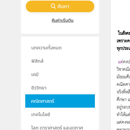
ค้นหา
คืนค่าเริ่มต้น
ในสังค
เพราะคณ
บทความทั้งหมด
ทุกประเ
ฟิสิกส์
แต่
คงป
วิชาคณิ
เคมี
มัธยมศึ
คณิตศาส
ชีววิทยา
จริงที่
ศึกษา แ
คณิตศาสตร์
อยู่รอบ
ทำให้แต
เทคโนโลยี
แต่คงจะ
โลก ดาราศาสตร์ และอวกาศ
พยายามห