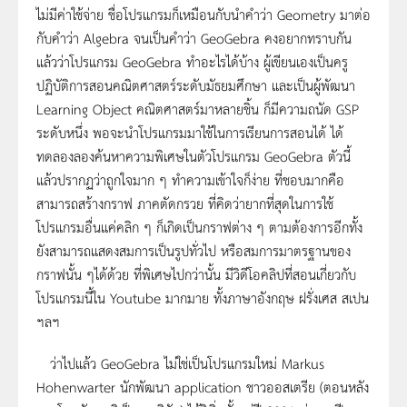
ไม่มีค่าใช้จ่าย ชื่อโปรแกรมก็เหมือนกับนำคำว่า Geometry มาต่อ
กับคำว่า Algebra จนเป็นคำว่า GeoGebra คงอยากทราบกัน
แล้วว่าโปรแกรม GeoGebra ทำอะไรได้บ้าง ผู้เขียนเองเป็นครู
ปฏิบัติการสอนคณิตศาสตร์ระดับมัธยมศึกษา และเป็นผู้พัฒนา
Learning Object คณิตศาสตร์มาหลายชิ้น ก็มีความถนัด GSP
ระดับหนึ่ง พอจะนำโปรแกรมมาใช้ในการเรียนการสอนได้ ได้
ทดลองลองค้นหาความพิเศษในตัวโปรแกรม GeoGebra ตัวนี้
แล้วปรากฏว่าถูกใจมาก ๆ ทำความเข้าใจก็ง่าย ที่ชอบมากคือ
สามารถสร้างกราฟ ภาคตัดกรวย ที่คิดว่ายากที่สุดในการใช้
โปรแกรมอื่นแค่คลิก ๆ ก็เกิดเป็นกราฟต่าง ๆ ตามต้องการอีกทั้ง
ยังสามารถแสดงสมการเป็นรูปทั่วไป หรือสมการมาตรฐานของ
กราฟนั้น ๆได้ด้วย ที่พิเศษไปกว่านั้น มีวิดีโอคลิปที่สอนเกี่ยวกับ
โปรแกรมนี้ใน Youtube มากมาย ทั้งภาษาอังกฤษ ฝรั่งเศส สเปน
ฯลฯ
ว่าไปแล้ว GeoGebra ไม่ใช่เป็นโปรแกรมใหม่ Markus
Hohenwarter นักพัฒนา application ชาวออสเตรีย (ตอนหลัง