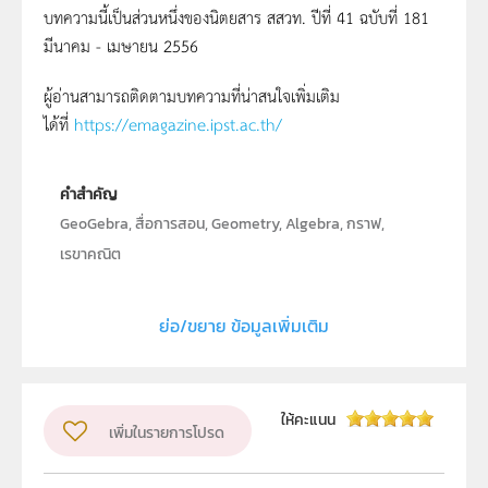
บทความนี้เป็นส่วนหนึ่งของนิตยสาร สสวท. ปีที่ 41 ฉบับที่ 181
มีนาคม - เมษายน 2556
ผู้อ่านสามารถติดตามบทความที่น่าสนใจเพิ่มเติม
ได้ที่
https://emagazine.ipst.ac.th/
คำสำคัญ
GeoGebra, สื่อการสอน, Geometry, Algebra, กราฟ,
เรขาคณิต
ประเภท
Text
ย่อ/ขยาย ข้อมูลเพิ่มเติม
ลิขสิทธิ์
สถาบันส่งเสริมการสอนวิทยาศาสตร์และเทคโนโลยี (สสวท.)
ผู้แต่ง หรือ เจ้าของผลงาน
พงศักดิ์ วุฒิสันต์
ให้คะแนน
เพิ่มในรายการโปรด
วิชา
คณิตศาสตร์