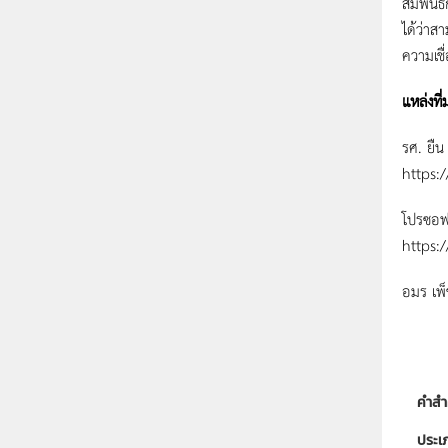
สัมพันธ
ได้ว่าส
ความเชื่
แหล่งที่
รศ. ยืน
https:
โปรซอฟท
https:
อมร เพ็
คำสำ
ประเ