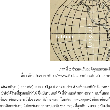
ภาพที่ 2 จำลองเส้นละติจูดและลองจิ
ที่มา ดัดแปลงจาก https://www.flickr.com/photos/inte
เส้นละติจูด (Latitude) และลองจิจูด (Longitude) เป็นเส้นบอกพิกัดด้วยระ
ข้าใจได้ง่ายที่สุดเลยก็ว่าได้ ซึ่งเป็นระบบพิกัดที่กำหนดตำแหน่งต่างๆ บนพื้นโลก
ือลองจินตนาการถึงโลกกลมๆทั้งใบของเรา โดยที่เรากำหนดจุดหนึ่งขึ้นมาก่อนเป็น
ากทิศตะวันออกไปตะวันตก วนรอบโลกไปจนมาหยุดที่จุดเดิม จนกลายเป็นเส้นรอบ