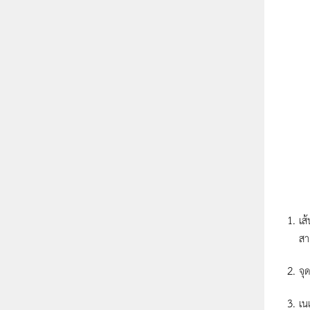
เส
สา
จุ
เน