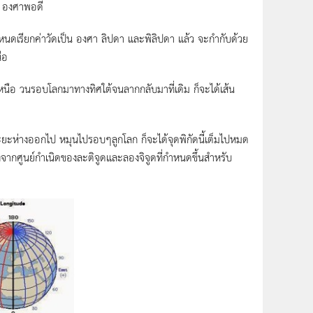
90 องศาพอดี
เรียกค่าวัดเป็น องศา ลิปดา และพิลิปดา แล้ว จะกำกับด้วย
ือ
ือ วนรอบโลกมาทางทิศใต้จนลากกลับมาที่เดิม ก็จะได้เส้น
ยระยะห่างออกไป หมุนไปรอบๆลูกโลก ก็จะได้จุดพิกัดนี้เต็มไปหมด
่างจากศูนย์กำเนิดของละติจูดและลองจิจูดที่กำหนดขึ้นสำหรับ