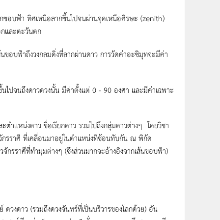
จากขอบฟ้า ทิศเหนือลากขึ้นไปจนผ่านจุดเหนือศีรษะ (zenith)
ออกและตะวันตก
ขอบฟ้าถึงวงกลมดิ่งที่ลากผ่านดาว การวัดค่าอะซิมุทจะมีค่า
ึ้นไปจนถึงดาวดวงนั้น มีค่าตั้งแต่ 0 - 90 องศา และมีค่าเฉพาะ
ตำแหน่งดาว ชื่อเรียกดาว รวมไปถึงกลุ่มดาวต่างๆ โดยวิชา
รราศี ที่เคลื่อนมาอยู่ในตำแหน่งที่ซ้อนทับกัน ณ พิกัด
จักรราศีที่ทำมุมต่างๆ (ซึ่งส่วนมากจะอ้างอิงจากเส้นขอบฟ้า)
ดวงดาว (รวมถึงดวงจันทร์ที่เป็นบริวารของโลกด้วย) อัน