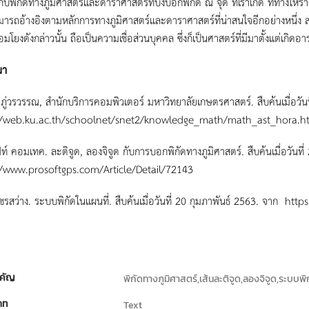
์กับพิกัดทางภูมิศาสตร์และดาราศาสตร์ที่บ่งบอกพิกัด ณ จุด ที่เราเกิด ที่ทางโห
ามารถอ้างอิงตามหลักการทางภูมิศาสตร์และดาราศาสตร์ที่น่าสนใจอีกอย่างหนึ่
อมโยงดังกล่าวนั้น ถือเป็นความเชื่อส่วนบุคคล ซึ่งก็เป็นศาสตร์ที่มีมาตั้งแต่เกิด
มา
 ภู่วรวรรณ, สำนักบริการคอมพิวเตอร์ มหาวิทยาลัยเกษตรศาสตร์. สืบค้นเมื่อวัน
//web.ku.ac.th/schoolnet/snet2/knowledge_math/math_ast_hora.h
์ คอมเทค. ละติจูด, ลองจิจูด กับการบอกพิกัดทางภูมิศาสตร์. สืบค้นเมื่อวันที
//www.prosoftgps.com/Article/Detail/72143
ชรสว่าง. ระบบพิกัดในแผนที่. สืบค้นเมื่อวันที่ 20 กุมภาพันธ์ 2563. จาก 
คัญ
พิกัดทางภูมิศาสตร์,เส้นละติจูด,ลองจิจูด,ระบบ
ภท
Text