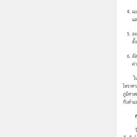
เม
แล
อะ
ตั
อั
ค่
ในการดู
โหราศาส
ภูมิศาส
กับตำแห
การทำน
วัน เดื