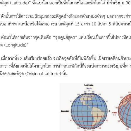
ะติจูด (Latitude)” ซึ่งแบ่งโลกออกเป็นซีกโลกเหนือและซีกโลกใต้ มีค่าเชิงมุม 
นการใช้ค่าระยะเชิงมุมของละติจูดอ้างอิงบอกตำแหน่งต่างๆ นอกจากจะกำหนด
รบอกทิศทางเหนือหรือใต้เสมอ เช่น ละติจูดที่ 15 องศา 10 ลิปดา 5 พิลิปดาเหน
้ลากเส้นจากจุดเดิมคือ “จุดศูนย์สูตร” แต่เปลี่ยนเป็นลากขึ้นไปทางทิศเหน
ูด (Longitude)”
กทั้ง 2 เส้นเรียบร้อยแล้ว จะเกิดจุดตัดที่เป็นพิกัดขึ้น เมื่อเราเคลื่อนย้า
งตารางที่สังเกตเห็นได้จากลูกโลก การกำหนดพิกัดนี้ก็จะแบ่งตามระยะเชิงมุมที่ห
เนิดของละติจูด (Origin of latitude) นั้น