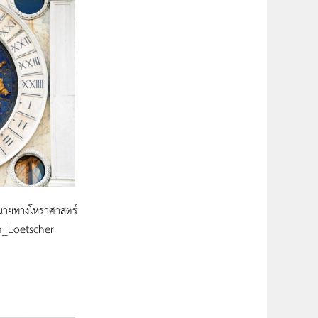
ำนายทางโหราศาสตร์
ah_Loetscher