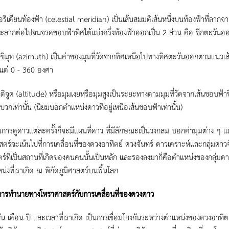
อริเดียนท้องฟ้า (celestial meridian) เป็นเส้นสมมติเส้นหนึ่งบนท้องฟ้าที่ลาก
ะลากต่อไปจนจรดขอบฟ้าทิศใต้แบ่งครึ่งท้องฟ้าออกเป็น 2 ส่วน คือ ซีกตะวัน
ซิมุท (azimuth) เป็นค่าของมุมที่วัดจากทิศเหนือไปทางทิศตะวันออกตามแนวเส้น
้งแต่ 0 - 360 องศา
ลติจูด (altitude) หรือมุมเงยหรือมุมสูงเป็นระยะทางตามมุมที่วัดจากเส้นขอบฟ้าข
าบวกเท่านั้น (นิยมบอกตำแหน่งดาวที่อยู่เหนือเส้นขอบฟ้าเท่านั้น)
ดาวแต่ละครั้งก็จะมีแผนที่ดาว ที่มีลักษณะเป็นวงกลม บอกค่ามุมต่าง ๆ และ
ตร์จะเน้นไปที่การเคลื่อนที่ของดวงอาทิตย์ ดวงจันทร์ ดาวเคราะห์และกลุ่มดาวจัก
ตร์ที่เป็นสถานที่เกิดของคนคนนั้นเป็นหลัก และรองลงมาก็คือตำแหน่งของกลุ่มดาว
น่งที่เราเกิด ณ พิกัดภูมิศาสตร์บนพื้นโลก
ายทางโหราศาสตร์กับการเคลื่อนที่ของดวงดาว
อน ปี และเวลาที่เราเกิด เป็นการเชื่อมโยงกันระหว่างตำแหน่งของดวงอาทิตย์ 