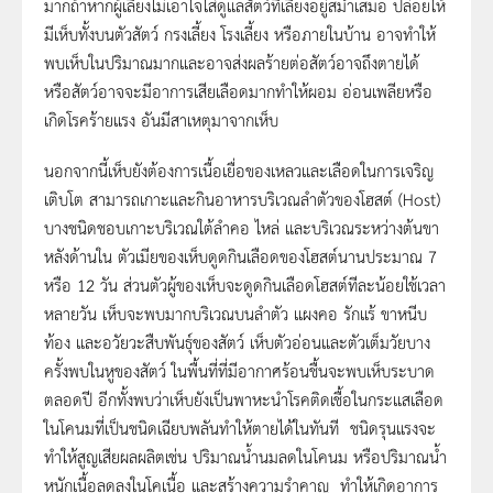
มากถ้าหากผู้เลี้ยงไม่เอาใจใส่ดูแลสัตว์ที่เลี้ยงอยู่สม่ำเสมอ ปล่อยให้
มีเห็บทั้งบนตัวสัตว์ กรงเลี้ยง โรงเลี้ยง หรือภายในบ้าน อาจทำให้
พบเห็บในปริมาณมากและอาจส่งผลร้ายต่อสัตว์อาจถึงตายได้
หรือสัตว์อาจจะมีอาการเสียเลือดมากทำให้ผอม อ่อนเพลียหรือ
เกิดโรคร้ายแรง อันมีสาเหตุมาจากเห็บ
นอกจากนี้เห็บยังต้องการเนื้อเยื่อของเหลวและเลือดในการเจริญ
เติบโต สามารถเกาะและกินอาหารบริเวณลำตัวของโฮสต์ (Host)
บางชนิดชอบเกาะบริเวณใต้ลำคอ ไหล่ และบริเวณระหว่างต้นขา
หลังด้านใน ตัวเมียของเห็บดูดกินเลือดของโฮสต์นานประมาณ 7
หรือ 12 วัน ส่วนตัวผู้ของเห็บจะดูดกินเลือดโฮสต์ทีละน้อยใช้เวลา
หลายวัน เห็บจะพบมากบริเวณบนลำตัว แผงคอ รักแร้ ขาหนีบ
ท้อง และอวัยวะสืบพันธุ์ของสัตว์ เห็บตัวอ่อนและตัวเต็มวัยบาง
ครั้งพบในหูของสัตว์ ในพื้นที่ที่มีอากาศร้อนชื้นจะพบเห็บระบาด
ตลอดปี อีกทั้งพบว่าเห็บยังเป็นพาหะนำโรคติดเชื้อในกระแสเลือด
ในโคนมที่เป็นชนิดเฉียบพลันทำให้ตายได้ในทันที ชนิดรุนแรงจะ
ทำให้สูญเสียผลผลิตเช่น ปริมาณน้ำนมลดในโคนม หรือปริมาณน้ำ
หนักเนื้อลดลงในโคเนื้อ และสร้างความรำคาญ ทำให้เกิดอาการ