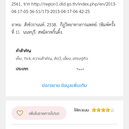
2561, จาก http://region1.dld.go.th/index.php/en/2013-
04-17-05-36-51/173-2013-04-17-06-42-25
อาคม สังข์วรานนท์. 2538. กีฏวิทยาทางการแพทย์. (พิมพ์ครั้ง
ที่ 1). นนทบุรี: สหมิตรพริ้นติ้ง.
คำสำคัญ
เห็บ, Tick, ความสำคัญ, สัตว์, เลี้ยง, เศรษฐกิจ
ประเภท
Text
ลิขสิทธิ์
ย่อ/ขยาย ข้อมูลเพิ่มเติม
สถาบันส่งเสริมการสอนวิทยาศาสตร์และเทคโนโลยี (สสวท.)
ผู้แต่ง หรือ เจ้าของผลงาน
วรางรัตน์ เสนาสิงห์
วิชา
ชีววิทยา
ให้คะแนน
เพิ่มในรายการโปรด
ระดับชั้น
ม.4, ม.5, ม.6