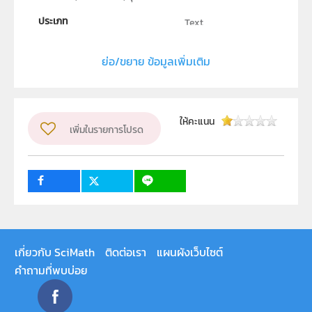
ประเภท
Text
ผู้แต่ง หรือ เจ้าของผลงาน
สุนทร ตรีนันทวัน
ย่อ/ขยาย ข้อมูลเพิ่มเติม
วิชา
ชีววิทยา
ระดับชั้น
ม.1, ม.2, ม.3, ม.4, ม.5, ม.6
ให้คะแนน
เพิ่มในรายการโปรด
กลุ่มเป้าหมาย
ครู, นักเรียน, บุคคลทั่วไป
เกี่ยวกับ SciMath
ติดต่อเรา
แผนผังเว็บไซต์
คำถามที่พบบ่อย