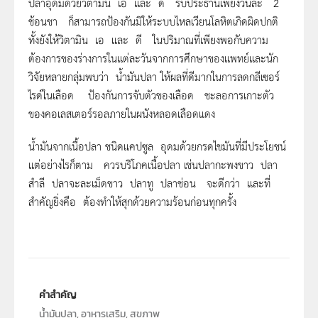
ปลาอุดมด้วยวิตามิน เอ และ ดี รับประธานเพียงวันละ 2
ช้อนชา ก็สามารถป้องกันมิให้ระบบไหลเวียนโลหิตเกิดผิดปกติ
ทั้งยังให้วิตามิน เอ และ ดี ในปริมาณที่เพียงพอกับความ
ต้องการของร่างการในแต่ละวัน
จากการศึกษาของแพทย์และนัก
วิจัยหลายกลุ่มพบว่า น้ำมันปลา ให้ผลที่ดีมากในการลดกลีเซอร์
ไรด์ในเลือด ป้องกันการจับตัวของเลือด ชะลอการเกาะตัว
ของคอเลสเตอร์รอลภายในผนังหลอดเลือดแดง
น้ำมันจากเนื้อปลา ชนิดแคปซูล อุดมด้วยกรดไขมันที่มีประโยชน์
แต่อย่างไรก็ตาม ควรบริโภคเนื้อปลา เช่นปลากะพงขาว ปลา
สำลี ปลาจะละเม็ดขาว ปลาทู ปลาช่อน จะดีกว่า และที่
สำคัญยิ่งคือ ต้องทำให้สุกด้วยความร้อนก่อนทุกครั้ง
คำสำคัญ
น้ำมันปลา, อาหารเสริม, สุขภาพ