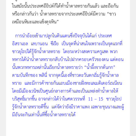
ในสมัยนั้นประเทศอียิปต์ก็ได้ทำน้ำตาลทรายกันแล้ว และถือกัน
หรือกล่าวกันว่า น้ำตาลทรายจากประเทศอียิปต์มีความ “ขาว
เหมือนหิมะและแข็งดุจหิน”
การนำอ้อยเข้ามาปลูกในดินแดนซึ่งปัจจุบันได้แก่ ประเทศ
อิสราเอล เลบานอน ซีเรีย เป็นจุดที่น่าสนใจเพราะเป็นจุดแรกที่
ชาวยุโรปได้รู้จักน้ำตาลทราย โดยระหว่าง
สงครามครูเสด
พวก
ทหารได้นำน้ำตาลทรายกลับบ้านไปฝากครอบครัวของตน แต่ตอน
นั้นพวกทหารเหล่านั้นเรียกน้ำตาลทรายว่า “น้ำผึ้งจากต้นกก”
ตามบันทึกของ
พลินี่
จากจุดนี้เองที่ชาวตะวันตกเริ่มรู้จักน้ำตาล
ทราย และมีการค้าขายกันแถบเมืองชายฝั่งทะเลเมดิเตอร์เรเนียน
โดยมี
เมืองเวนิช
เป็นศูนย์กลางการค้าและเป็นแหล่งทำน้ำตาลให้
บริสุทธิ์มากขึ้น อาจกล่าวได้ว่าในศตวรรษที่ 11 – 15 ชาวยุโรป
รู้จักน้ำตาลทรายดีขึ้น แต่จัดว่ายังมีราคาแพง เฉพาะขุนนางและผู้
มีอันจะกินเท่านั้นที่ซื้อน้ำตาลทรายได้