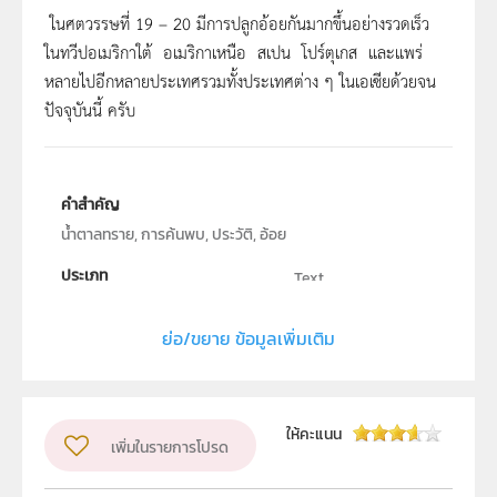
ในศตวรรษที่ 19 – 20 มีการปลูกอ้อยกันมากขึ้นอย่างรวดเร็ว
ในทวีปอเมริกาใต้ อเมริกาเหนือ สเปน โปร์ตุเกส และแพร่
หลายไปอีกหลายประเทศรวมทั้งประเทศต่าง ๆ ในเอเซียด้วยจน
ปัจจุบันนี้ ครับ
คำสำคัญ
น้ำตาลทราย, การค้นพบ, ประวัติ, อ้อย
ประเภท
Text
ผู้แต่ง หรือ เจ้าของผลงาน
สุนทร ตรีนันทวัน
ย่อ/ขยาย ข้อมูลเพิ่มเติม
ให้คะแนน
เพิ่มในรายการโปรด