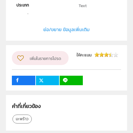
ประเภท
Text
ลิขสิทธิ์
สถาบันส่งเสริมการสอนวิทยาศาสตร์และเทคโนโลยี (สสวท.)
ย่อ/ขยาย ข้อมูลเพิ่มเติม
ผู้แต่ง หรือ เจ้าของผลงาน
yrprincess
วิชา
ชีววิทยา
ให้คะแนน
ระดับชั้น
เพิ่มในรายการโปรด
ม.1, ม.2, ม.3, ม.4, ม.5, ม.6
กลุ่มเป้าหมาย
ครู, นักเรียน, บุคคลทั่วไป
15
คำที่เกี่ยวข้อง
มะพร้าว