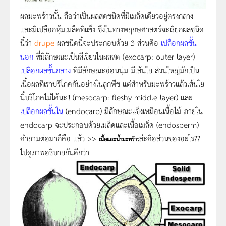
ผลมะพร้าว
นั้น ถือว่าเป็นผลสดชนิดที่มีเมล็ดเดียวอยู่ตรงกลาง
และมีเปลือกหุ้มเมล็ดที่แข็ง ซึ่งในทางพฤกษศาสตร์จะเรียกผลชนิด
นี้ว่า
drupe
ผลชนิดนี้จะประกอบด้วย 3 ส่วนคือ
เปลือกผลชั้น
นอก
ที่มีลักษณะเป็นสีเขียวในผลสด (exocarp: outer layer)
เปลือกผลชั้นกลาง
ที่มีลักษณะอ่อนนุ่ม มีเส้นใย ส่วนใหญ่มักเป็น
เนื้อผลที่เราบริโภคกันอย่างในลูกพีช แต่สำหรับมะพร้าวแล้วเส้นใย
นี้บริโภคไม่ได้นะ!! (mesocarp: fleshy middle layer) และ
เปลือกผลชั้นใน
(endocarp)
มีลักษณะแข็งเหมือนเนื้อไม้ ภายใน
endocarp จะประกอบด้วยเมล็ดและเนื้อเมล็ด (endosperm)
คำถามต่อมาก็คือ แล้ว >>
ล่ะคือส่วนของอะไร??
เนื้อและน้ำมะพร้าว
ไปดูภาพอธิบายกันดีกว่า