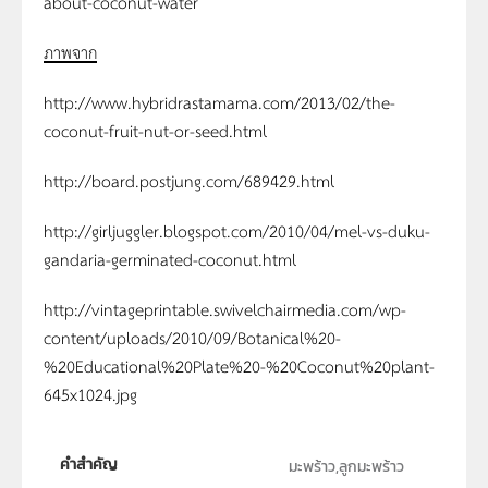
about-coconut-water
ภาพจาก
http://www.hybridrastamama.com/2013/02/the-
coconut-fruit-nut-or-seed.html
http://board.postjung.com/689429.html
http://girljuggler.blogspot.com/2010/04/mel-vs-duku-
gandaria-germinated-coconut.html
http://vintageprintable.swivelchairmedia.com/wp-
content/uploads/2010/09/Botanical%20-
%20Educational%20Plate%20-%20Coconut%20plant-
645x1024.jpg
คำสำคัญ
มะพร้าว,ลูกมะพร้าว