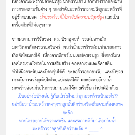
เนื่องจากมะพร้าวมีลำต้นที่สูง น้ำที่ผ่านเข้าไปจากทางรากต้องผ่าน
การกรองตามชั้นต่าง ๆ ของลำต้นมะพร้าวกว่าจะถึงลูกมะพร้าวที่
อยู่ข้างบนยอด
น้ำมะพร้าวที่ได้มาจึงมีความบริสุทธิ์สูง
และเป็น
เครื่องดื่มที่ดีต่อสุขภาพ
จากผลงานการวิจัยของ ดร. นิชาอูดะห์ ระเด่นอาหมัด
มหาวิทยาลัยสงขลานครินทร์ พบว่าน้ำมะพร้าวอ่อนช่วยชลอการ
เกิดอัลไซเมอร์ได้ เนื่องจากมีฮอร์โมนเอสโตรเจนสูง ซึ่งฮอร์โมน
เอสโตรเจนยังช่วยในการเสริมสร้าง คอลลาเจนและอีลาสติน
ทำให้ผิวกระชับและยืดหยุ่นได้ดี ชะลอริ้วรอยก่อนวัย และยังช่วย
กระตุ้นการเจริญเติบโดโดยแบ่งเซลล์ได้ดี และยังพบอีกว่าน้ำ
มะพร้าวอ่อนช่วยในการสมานแผลให้หายเร็วขึ้นกว่าปกติอีกด้วย
เป็นอย่างไรบ้างเอ่ย รู้กันแล้วใช่ไหมว่าลูกมะพร้าวเป็นอะไร??
อย่าลืมว่าน้ำมะพร้าวสดๆจากลูกนั้นดีกว่าเครื่องดื่มตามท้องตลาด
ซะอีก
หากใครอยากได้ความสดชื่น และสุขภาพดีก็มาเลือกกินน้ำ
มะพร้าวจากลูกกันดีกว่านะจ๊ะ ^ ____ ^