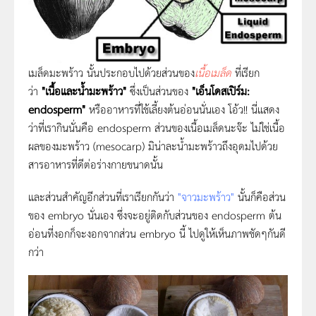
เมล็ดมะพร้าว
นั้นประกอบไปด้วยส่วนของ
เนื้อเมล็ด
ที่เรียก
ว่า
"เนื้อและน้ำมะพร้าว"
ซึ่งเป็นส่วนของ
"เอ็นโดสเปิร์ม:
endosperm"
หรืออาหารที่ใช้เลี้ยงต้นอ่อนนั่นเอง โอ้ว!! นี่แสดง
ว่าที่เรากินนั่นคือ endosperm ส่วนของเนื้อเมล็ดนะจ๊ะ ไม่ใช่เนื้อ
ผลของมะพร้าว (mesocarp) มิน่าละน้ำมะพร้าวถึงอุดมไปด้วย
สารอาหารที่ดีต่อร่างกายขนาดนั้น
และส่วนสำคัญอีกส่วนที่เราเรียกกันว่า
"จาวมะพร้าว"
นั้นก็คือส่วน
ของ embryo นั่นเอง
ซึ่งจะอยู่ติดกับส่วนของ endosperm ต้น
อ่อนที่งอกก็จะงอกจากส่วน embryo นี้ ไปดูให้เห็นภาพชัดๆกันดี
กว่า