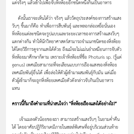
แต่จริงๆ แล้วเข้าไปเพื่อจับหิ่งห้อยอีกชนิดหนึ่งกินเป็นอาหาร
ดังนั้นเราจะเห็นได้ว่า จริงๆ แล้ววัตถุประสงค์ของการสร้างแสง
วับๆ ขึ้นมาก็คือ ทำเพื่อการสืบพันธุ์ และหลอกล่อเหยื่อนั่นเอง
หิ่งห้อยแต่ละชนิดจะรูปแบบและระยะเวลาของการสร้างแสงวับๆ
แตกต่างกัน ทำให้นักวิทยาศาสตร์สามารถจำแนกชนิดของหิ่งห้อย
ได้โดยวิธีการดูจากแสงได้ด้วย ถึงแม้จะไม่แม่นยำเหมือนการจับตัว
หิ่งห้อยมาศึกษาก็ตาม เพราะเจ้าหิ่งห้อยที่ชื่อ Photuris sp. (รู้แต่
genus) เพศเมียสามารถที่จะเลียนแบบการเรืองแสงของหิ่งห้อย
เพศเมียพันธุ์อื่นได้ เพื่อล่อให้ตัวผู้เข้ามาผสมพันธุ์กับมัน แต่เมื่อ
ตัวผู้เข้ามาก็จะถูกหิ่งห้อยเพศเมียตัวดังกล่าวจับกินเป็นอาหาร
แทน
คราวนี้ก็มาถึงคำถามที่น่าสนใจว่า "หิ่งห้อยเรืองแสงได้อย่างไร?"
เจ้าแมลงตัวน้อยของเรา สามารถสร้างแสงวับๆ ในยามค่ำคืน
ได้ โดยอาศัยปฏิกิริยาเคมีภายในเซลล์พิเศษที่อยู่บริเวณส่วนท้าย