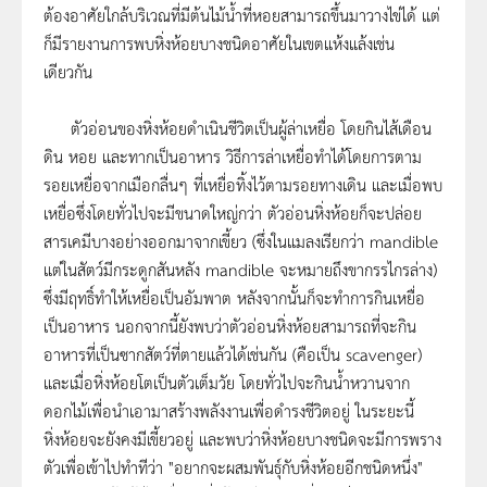
ต้องอาศัยใกล้บริเวณที่มีต้นไม้น้ำที่หอยสามารถขึ้นมาวางไข่ได้ แต่
ก็มีรายงานการพบหิ่งห้อยบางชนิดอาศัยในเขตแห้งแล้งเช่น
เดียวกัน
ตัวอ่อนของหิ่งห้อยดำเนินชีวิตเป็นผู้ล่าเหยื่อ โดยกินไส้เดือน
ดิน หอย และทากเป็นอาหาร วิธีการล่าเหยื่อทำได้โดยการตาม
รอยเหยื่อจากเมือกลื่นๆ ที่เหยื่อทิ้งไว้ตามรอยทางเดิน และเมื่อพบ
เหยื่อซึ่งโดยทั่วไปจะมีขนาดใหญ่กว่า ตัวอ่อนหิ่งห้อยก็จะปล่อย
สารเคมีบางอย่างออกมาจากเขี้ยว (ซึ่งในแมลงเรียกว่า mandible
แต่ในสัตว์มีกระดูกสันหลัง mandible จะหมายถึงขากรรไกรล่าง)
ซึ่งมีฤทธิ์ทำให้เหยื่อเป็นอัมพาต หลังจากนั้นก็จะทำการกินเหยื่อ
เป็นอาหาร นอกจากนี้ยังพบว่าตัวอ่อนหิ่งห้อยสามารถที่จะกิน
อาหารที่เป็นซากสัตว์ที่ตายแล้วได้เช่นกัน (คือเป็น scavenger)
และเมื่อหิ่งห้อยโตเป็นตัวเต็มวัย โดยทั่วไปจะกินน้ำหวานจาก
ดอกไม้เพื่อนำเอามาสร้างพลังงานเพื่อดำรงชีวิตอยู่ ในระยะนี้
หิ่งห้อยจะยังคงมีเขี้ยวอยู่ และพบว่าหิ่งห้อยบางชนิดจะมีการพราง
ตัวเพื่อเข้าไปทำทีว่า "อยากจะผสมพันธุ์กับหิ่งห้อยอีกชนิดหนึ่ง"