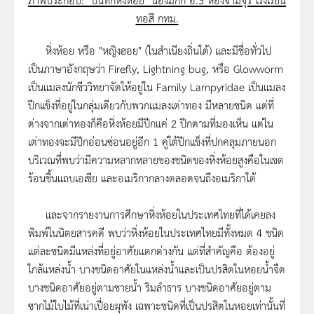
ทอสี กทม.
หิ่งห้อย หรือ "หญิงฮอย" (ในสำเนียงถิ่นใต้) และมีชื่อทั่วไป
เป็นภาษาอังกฤษว่า Firefly, Lightning bug, หรือ Glowworm
เป็นแมลงนักชีววิทยาจัดให้อยู่ใน Family Lampyridae เป็นแมลง
ปีกแข็งที่อยู่ในกลุ่มเดียวกับพวกแมลงเต่าทอง มีหลายชนิด แต่ที่
ต่างจากเต่าทองก็คือหิ่งห้อยมีปีกแค่ 2 ปีกตามที่มองเห็น แต่ใน
เต่าทองจะมีปีกอ่อนซ่อนอยู่อีก 1 คู่ใต้ปีกแข็งที่ปกคลุมภายนอก
บริเวณที่พบว่ามีความหลากหลายของชนิดของหิ่งห้อยสูงคือในเขต
ร้อนชื้นแถบเอเชีย และอเมริกากลางตลอดจนถึงอเมริกาใต้
และจากรายงานการศึกษาหิ่งห้อยในประเทศไทยที่ได้เคยลง
พิมพ์ในนิตยสารคดี พบว่าหิ่งห้อยในประเทศไทยมีทั้งหมด 4 ชนิด
แต่ละชนิดมีแหล่งที่อยู่อาศัยแตกต่างกัน แต่ที่สำคัญคือ ต้องอยู่
ใกล้แหล่งน้ำ บางชนิดอาศัยในแหล่งน้ำและเป็นปรสิตในหอยน้ำจืด
บางชนิดอาศัยอยู่ตามชายน้ำ ริมลำธาร บางชนิดอาศัยอยู่ตาม
ซากไม้ใบไม้ที่เน่าเปื่อยผุพัง เฉพาะชนิดที่เป็นปรสิตในหอยเท่านั้นที่