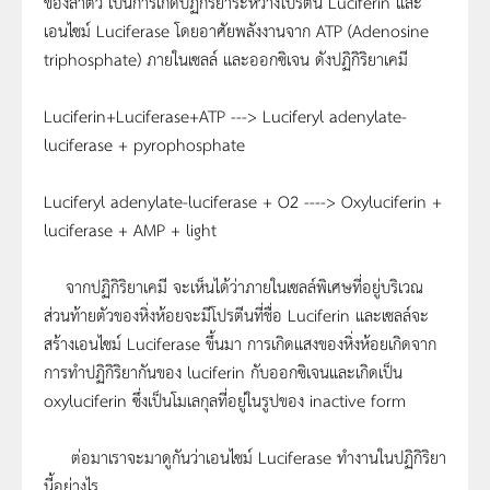
ของลำตัว เป็นการเกิดปฏิกิริยาระหว่างโปรตีน Luciferin และ
เอนไซม์ Luciferase โดยอาศัยพลังงานจาก ATP (Adenosine
triphosphate) ภายในเซลล์ และออกซิเจน ดังปฏิกิริยาเคมี
Luciferin+Luciferase+ATP ---> Luciferyl adenylate-
luciferase + pyrophosphate
Luciferyl adenylate-luciferase + O2 ----> Oxyluciferin +
luciferase + AMP + light
จากปฏิกิริยาเคมี จะเห็นได้ว่าภายในเซลล์พิเศษที่อยู่บริเวณ
ส่วนท้ายตัวของหิ่งห้อยจะมีโปรตีนที่ชื่อ Luciferin และเซลล์จะ
สร้างเอนไซม์ Luciferase ขึ้นมา การเกิดแสงของหิ่งห้อยเกิดจาก
การทำปฏิกิริยากันของ luciferin กับออกซิเจนและเกิดเป็น
oxyluciferin ซึ่งเป็นโมเลกุลที่อยู่ในรูปของ inactive form
ต่อมาเราจะมาดูกันว่าเอนไซม์ Luciferase ทำงานในปฏิกิริยา
นี้อย่างไร