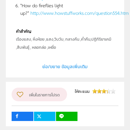
"How do fireflies light
up?"
http://www.howstuffworks.com/question554.htm
คำสำคัญ
เรืองแสง, หิ่งห้อย ,แสง,วิบวับ, กลางคืน ,ค่ำคืน,ปฏิกิริยาเคมี
,สืบพันธุ์ , หลอกล่อ ,เหยื่อ
ประเภท
Text
ย่อ/ขยาย ข้อมูลเพิ่มเติม
ผู้แต่ง หรือ เจ้าของผลงาน
สุทธิพงษ์ พงษ์วร
ระดับชั้น
ม.1, ม.2, ม.3, ม.4, ม.5, ม.6
ให้คะแนน
เพิ่มในรายการโปรด
กลุ่มเป้าหมาย
ครู, นักเรียน, บุคคลทั่วไป