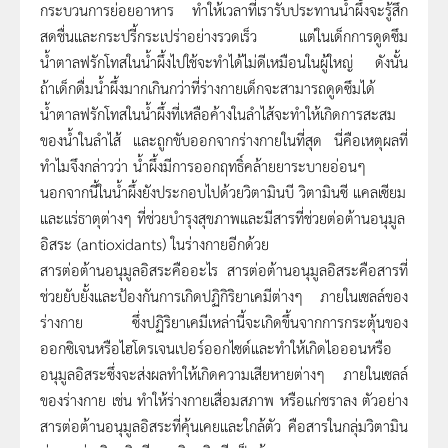
กระบวนการย่อยอาหาร ทำให้เวลาที่เรารับประทานน้ำผึ้งจะรู้สึก
สดชื่นและกระปรี้กระเปร่าอย่างรวดเร็ว แต่ในเด็กการดูดซึม
น้ำตาลฟรักโทสในน้ำผึ้งไปใช้จะทำได้ไม่ดีเหมือนในผู้ใหญ่ ดังนั้น
ถ้าเด็กดื่มน้ำผึ้งมากเกินกว่าที่ร่างกายเด็กจะสามารถดูดซึมได้
น้ำตาลฟรักโทสในน้ำผึ้งที่เหลือค้างในลำไส้จะทำให้เกิดการสะสม
ของน้ำในลำไส้ และถูกขับออกจากร่างกายในที่สุด นี่คือเหตุผลที่
ทำไมจึงกล่าวว่า น้ำผึ้งมีการออกฤทธิ์คล้ายยาระบายอ่อนๆ
นอกจากนี้ในน้ำผึ้งยังประกอบไปด้วยวิตามินบี วิตามินซี แคลเซียม
และแร่ธาตุต่างๆ ที่ช่วยบำรุงสุขภาพและมีสารที่ช่วยต่อต้านอนุมูล
อิสระ (antioxidants) ในร่างกายอีกด้วย
สารต่อต้านอนุมูลอิสระคืออะไร สารต่อต้านอนุมูลอิสระคือสารที่
ช่วยยับยั้งและป้องกันการเกิดปฏิกิริยาเคมีต่างๆ ภายในเซลล์ของ
ร่างกาย ซึ่งปฏิริยาเคมีเหล่านี้จะเกิดขึ้นจากการกระตุ้นของ
ออกซิเจนหรือไฮโดรเจนเปอร์ออกไซด์และทำให้เกิดไอออนหรือ
อนุมูลอิสระซึ่งจะส่งผลทำให้เกิดความเสียหายต่างๆ ภายในเซลล์
ของร่างกาย เช่น ทำให้ร่างกายเสื่อมสภาพ หรือแก่ชราลง ตัวอย่าง
สารต่อต้านอนุมูลอิสระที่คุ้นเคยและใกล้ตัว คือสารในกลุ่มวิตามิน