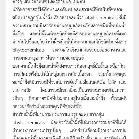
ต่างๆ เช่น วิตามินซี และวิตามินอี เป็นต้น
นักวิทยาศาสตร์ได้ศึกษาและค้นพบกลุ่มสารเคมีที่พบในพืชหลาย
ชนิดปรากฏอยู่ในน้ำผึ้ง เรียกสารกลุ่มนี้ว่า phytochemicals ซึ่งมี
ความหมายรวมถึงสารต่อต้านอนุมูลอิสระอีกหลายชนิดที่พบในน้ำ
ผึ้งด้วย และน้ำผึ้งแต่ละชนิดก็จะมีสารต่อต้านอนุมูลอิสระที่แตก
ต่างกันไปขึ้นอยู่กับว่าน้ำผึ้งชนิดนั้นได้มาจากดอกไม้ชนิดใด ซึ่งสาร
phytochemicals จะส่งผลในเชิงบวกต่อระบบย่อยอาหารและ
การเผาผลาญอาหารในร่างกายของมนุษย์
นอกจากนี้ในไขผึ้งและน้ำผึ้งยังพบสารที่ออกฤทธิ์ยับยั้งและป้องกัน
การเกิดมะเร็งในลำไส้ใหญ่และการเกิดเนื้องอก รวมทั้งสรรพคุณ
ของน้ำผึ้งที่มีสารเคมีที่ช่วยในการต่อต้านเชื้อแบคทีเรีย ไวรัส และ
ราบางชนิด โดยสารเคมีเหล่านี้จะเป็นสารผสมของเรซินและสา
รอื่นๆ อีกหลายชนิดที่ประกอบอยู่ในไขผึ้งและน้ำผึ้ง ทั้งหมดที่
กล่าวมาถือว่าเป็นสรรพคุณที่ดีของน้ำผึ้ง
สำหรับน้ำผึ้งที่ผ่านกระบวนการแปรรูปจะพบสารกลุ่ม
phytochemicals น้อยกว่าในน้ำผึ้งที่ได้มาจากธรรมชาติที่ไม่ได้
ผ่านกระบวนการแปรรูปใดๆ แต่อย่างไรก็ตามมีรายงานการปน
เปื้อนของน้ำผึ้งจากสารพิษที่แบคทีเรียสร้างขึ้น เช่น สารพิษโบทูลิ