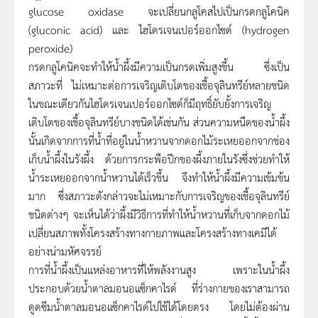
glucose oxidase จะเปลี่ยนกลูโคสไปเป็นกรดกลูโคนิค
(gluconic acid) และ ไฮโดรเจนเปอร์ออกไซด์ (hydrogen
peroxide)
กรดกลูโคนิคจะทำให้น้ำผึ้งมีความเป็นกรดเพิ่มสูงขึ้น ซึ่งเป็น
สภาวะที่ ไม่เหมาะต่อการเจริญเติบโตของเชื้อจุลินทรีย์หลายชนิด
ในขณะเดียวกันไฮโดรเจนเปอร์ออกไซด์ก็มีฤทธิ์ยับยั้งการเจริญ
เติบโตของเชื้อจุลินทรีย์บางชนิดได้เช่นกัน ส่วนความหนืดของน้ำผึ้ง
นั้นเกิดจากการที่น้ำที่อยู่ในน้ำหวานจากดอกไม้ระเหยออกจากช่อง
เก็บน้ำผึ้งในรังผึ้ง ด้วยการกระพือปีกของผึ้งภายในรังซึ่งช่วยทำให้
น้ำระเหยออกจากน้ำหวานได้เร็วขึ้น จึงทำให้น้ำผึ้งมีความเข้มข้น
มาก ซึ่งสภาวะดังกล่าวจะไม่เหมาะกับการเจริญของเชื้อจุลินทรีย์
ชนิดต่างๆ จะเห็นได้ว่าผึ้งมีวิธีการที่ทำให้น้ำหวานที่เก็บจากดอกไม้
เปลี่ยนสภาพทั้งโครงสร้างทางกายภาพและโครงสร้างทางเคมีได้
อย่างน่ามหัศจรรย์
การที่น้ำผึ้งเป็นแหล่งอาหารที่ให้พลังงานสูง เพราะในน้ำผึ้ง
ประกอบด้วยน้ำตาลมอนอแซ็กคาไรด์ ที่ร่างกายของเราสามารถ
ดูดซึมน้ำตาลมอนอแซ็กคาไรด์ไปใช้ได้โดยตรง โดยไม่ต้องผ่าน