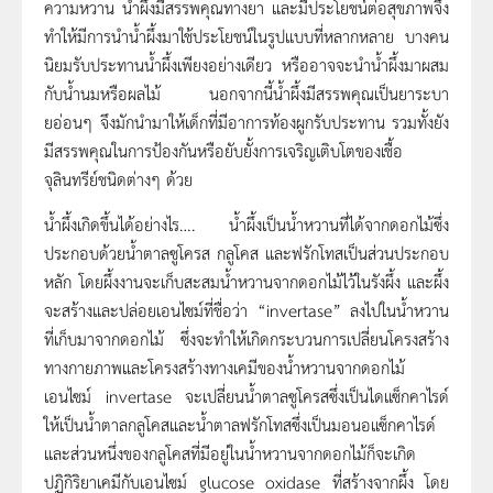
ความหวาน น้ำผึ้งมีสรรพคุณทางยา และมีประโยชน์ต่อสุขภาพจึง
ทำให้มีการนำน้ำผึ้งมาใช้ประโยชน์ในรูปแบบที่หลากหลาย บางคน
นิยมรับประทานน้ำผึ้งเพียงอย่างเดียว หรืออาจจะนำน้ำผึ้งมาผสม
กับน้ำนมหรือผลไม้ นอกจากนี้น้ำผึ้งมีสรรพคุณเป็นยาระบา
ยอ่อนๆ จึงมักนำมาให้เด็กที่มีอาการท้องผูกรับประทาน รวมทั้งยัง
มีสรรพคุณในการป้องกันหรือยับยั้งการเจริญเติบโตของเชื้อ
จุลินทรีย์ชนิดต่างๆ ด้วย
น้ำผึ้งเกิดขึ้นได้อย่างไร…. น้ำผึ้งเป็นน้ำหวานที่ได้จากดอกไม้ซึ่ง
ประกอบด้วยน้ำตาลซูโครส กลูโคส และฟรักโทสเป็นส่วนประกอบ
หลัก โดยผึ้งงานจะเก็บสะสมน้ำหวานจากดอกไม้ไว้ในรังผึ้ง และผึ้ง
จะสร้างและปล่อยเอนไซม์ที่ชื่อว่า “invertase” ลงไปในน้ำหวาน
ที่เก็บมาจากดอกไม้ ซึ่งจะทำให้เกิดกระบวนการเปลี่ยนโครงสร้าง
ทางกายภาพและโครงสร้างทางเคมีของน้ำหวานจากดอกไม้
เอนไซม์ invertase จะเปลี่ยนน้ำตาลซูโครสซึ่งเป็นไดแซ็กคาไรด์
ให้เป็นน้ำตาลกลูโคสและน้ำตาลฟรักโทสซึ่งเป็นมอนอแซ็กคาไรด์
และส่วนหนึ่งของกลูโคสที่มีอยู่ในน้ำหวานจากดอกไม้ก็จะเกิด
ปฏิกิริยาเคมีกับเอนไซม์ glucose oxidase ที่สร้างจากผึ้ง โดย