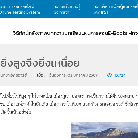
ระบบการสอบออนไลน์
ระบบคลังความรู้
ระบบจัดการเรียนรู้แบบออน
Online Testing System
Scimath
My IPST
วีดิทัศน์
คลังภาพ
บทความ
บทเรียน
แผนการสอน
E-Books
In
ิ่งสูงจึงยิ่งเหนื่อย
ันทยา อัครอารีย์
เมื่อ : 
วันอังคาร, 02 มกราคม 2567
16,724
ปเที่ยวในที่สูง ๆ ไม่ว่าจะเป็น เมืองภูเขา ยอดเขา คงเป็นความใฝ่ฝันของหลาย ๆ ค
ช่น เมืองเลห์ลาดักในอินเดีย เมืองลาซาในทิเบต และเทือกเขาเอเวอเรสต์ ซึ่ง
เกิดขึ้นเป็นอย่างไร