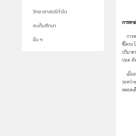
วิทยาศาสตร์ทั่วไป
การหาย
สะเต็มศึกษา
การหาย
อื่น ๆ
ซี่โครง
ปริมาต
ปอด ดั
เมื่ออา
ระหว่าง
หลอดเลื