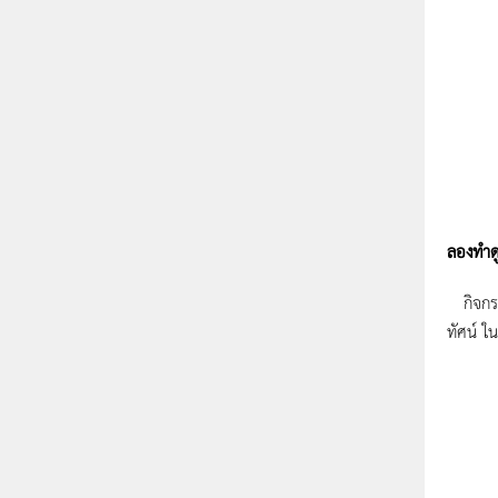
ลองทำด
กิจกรรม
ทัศน์ ใ