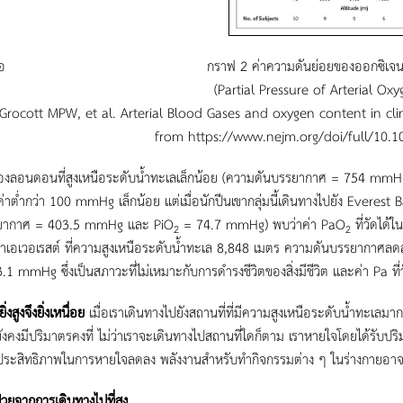
อ
กราฟ 2 ค่าความดันย่อยของออกซิเจ
(Partial Pressure of Arterial O
า Grocott MPW, et al. Arterial Blood Gases and oxygen content in c
from https://www.nejm.org/doi/full/10
งลอนดอนที่สูงเหนือระดับน้ำทะเลเล็กน้อย (ความดันบรรยากาศ = 754 mmH
ค่าต่ำกว่า 100 mmHg เล็กน้อย แต่เมื่อนักปีนเขากลุ่มนี้เดินทางไปยัง Evere
ยากาศ = 403.5 mmHg และ PiO
= 74.7 mmHg) พบว่าค่า PaO
ที่วัดได้
2
2
าเอเวอเรสต์ ที่ความสูงเหนือระดับน้ำทะเล 8,848 เมตร ความดันบรรยากาศลด
3.1 mmHg ซึ่งเป็นสภาวะที่ไม่เหมาะกับการดำรงชีวิตของสิ่งมีชีวิต และค่า Pa ที
่งสูงจึงยิ่งเหนื่อย
เมื่อเราเดินทางไปยังสถานที่ที่มีความสูงเหนือระดับน้ำท
ังคงมีปริมาตรคงที่ ไม่ว่าเราจะเดินทางไปสถานที่ใดก็ตาม เราหายใจโดยได้รับปริ
อประสิทธิภาพในการหายใจลดลง พลังงานสำหรับทำกิจกรรมต่าง ๆ ในร่างกายอาจไม่เ
วยจากการเดินทางไปที่สูง