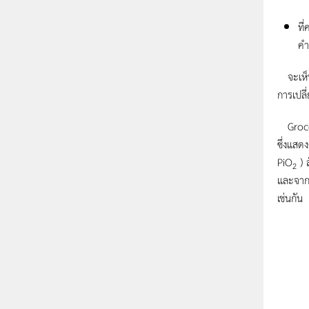
ที
คำ
จะเห็น
การเปลี
Grocot
ซึ่งแสด
PiO
) 
2
และจากก
เช่นกัน