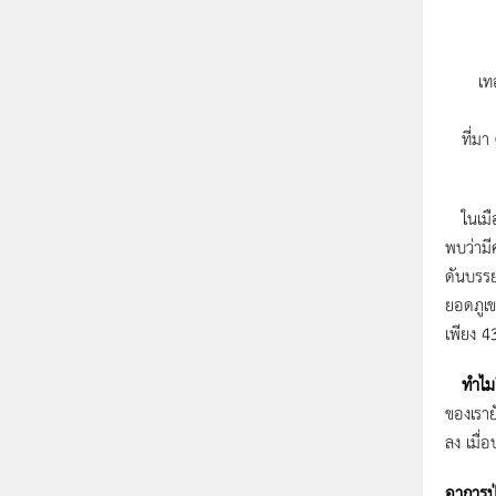
เท
ที่ม
ในเมือ
พบว่ามี
ดันบรร
ยอดภูเข
เพียง 4
ทำไมยิ
ของเราย
ลง เมื่
อาการป่