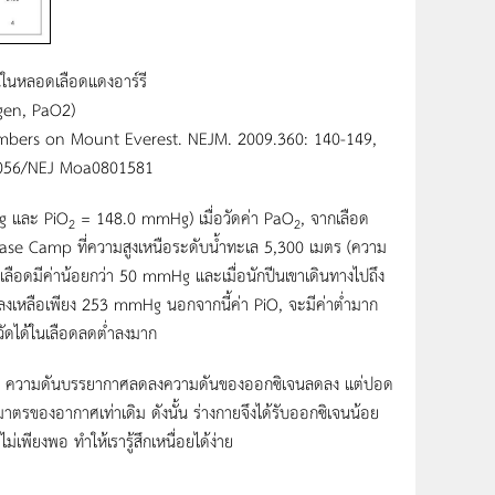
นในหลอดเลือดแดงอาร์
รี
xygen, PaO2)
limbers on Mount Everest. NEJM. 2009.360: 140-149,
.1056/NEJ Moa0801581
g และ PiO
= 148.0 mmHg) เมื่อวัดค่า PaO
, จากเลือด
2
2
st Base Camp ที่ความสูงเหนือระดับน้ำทะเล 5,300 เมตร (ความ
ในเลือดมีค่าน้อยกว่า 50 mmHg และเมื่อนักปีนเขาเดินทางไปถึง
ลงเหลือเพียง 253 mmHg นอกจากนี้ค่า PiO, จะมีค่าต่ำมาก
่วัดได้ในเลือดลดต่ำลงมาก
ะเลมาก ความดันบรรยากาศลดลงความดันของออกซิเจนลดลง แต่ปอด
มาตรของอากาศเท่าเดิม ดังนั้น ร่างกายจึงได้รับออกซิเจนน้อย
พียงพอ ทำให้เรารู้สึกเหนื่อยได้ง่าย