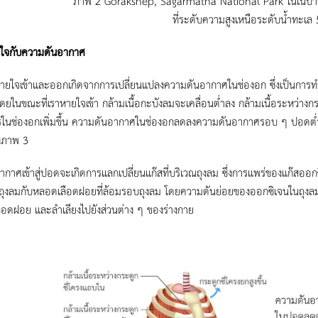
ภาพ 2 Gorakshep, Sagarmatha National Park ในเนปาล 
ที่ระดับความสูงเหนือระดับน้ำทะเล
ใจกับความดันอากาศ
ใจเข้าและออกเกิดจากการเปลี่ยนแปลงความดันอากาศในช่องอก ซึ่งเป็นการทำงา
 โดยในขณะที่เราหายใจเข้า กล้ามเนื้อกะบังลมจะเคลื่อนต่ำลง กล้ามเนื้อระหว่างก
รในช่องอกเพิ่มขึ้น ความดันอากาศในช่องอกลดลงความดันอากาศรอบ ๆ ปอดต่ำ
งภาพ 3
กาศเข้าสู่ปอดจะเกิดการแลกเปลี่ยนแก๊สที่บริเวณถุงลม ซึ่งการแพร่ของแก๊ส
ถุงลมกับหลอดเลือดฝอยที่ล้อมรอบถุงลม โดยความดันย่อยของออกซิเจนในถุงลมมี
อดฝอย และลำเลียงไปยังส่วนต่าง ๆ ของร่างกาย