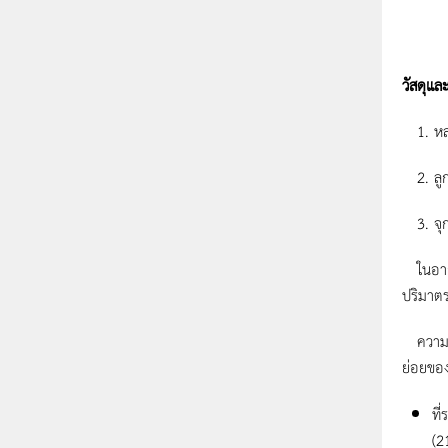
วัสดุแล
1. หล
2. ลูก
3. จุก
ในอากา
ปริมาตร
ความดัน
ย่อยของ
ที
(2