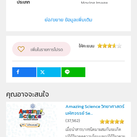
ประเภท
Moving Image
ลิขสิทธิ์
ย่อ/ขยาย ข้อมูลเพิ่มเติม
สถาบันส่งเสริมการสอนวิทยาศาสตร์และเทคโนโลยี (สสวท.)
ผู้แต่ง หรือ เจ้าของผลงาน
ฝ่ายนวัตกรรมเพื่อการเรียนรู้
ให้คะแนน
เพิ่มในรายการโปรด
วิชา
วิทยาศาสตร์ทั่วไป
ระดับชั้น
ม.2
กลุ่มเป้าหมาย
บุคคลทั่วไป
1
1
คุณอาจจะสนใจ
Amazing Science วิทยาศาสตร์
มหัศจรรย์ Se...
(
37,562
)
เมื่อนำสารบางชนิดมาผสมกันจะเกิด
ปฏิกิริยาดูดความร้อนและปฏิกิริยาคาย