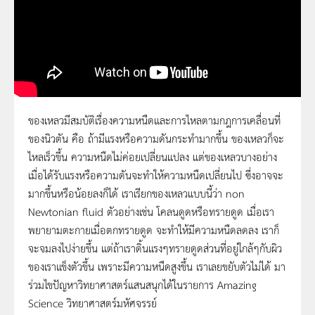
ของเหลวมีสมบัติเรื่องความหนืดและการไหลตามกฎการเคลื่อนที่
ของนิวตัน คือ ถ้ามีแรงหรือความดันกระทำมากขึ้น ของเหลวก็จะ
Amazing Science | Season 3 | ตอน โคลนดูด
ไหลเร็วขึ้น ความหนืดไม่ค่อยเปลี่ยนแปลง แต่ของเหลวบางอย่าง
เมื่อได้รับแรงหรือความดันจะทำให้ความหนืดเปลี่ยนไป ซึ่งอาจจะ
มากขึ้นหรือน้อยลงก็ได้ เราเรียกของเหลวแบบนี้ว่า non
Newtonian fluid ตัวอย่างเช่น โคลนดูดหรือทรายดูด เมื่อเรา
พยายามตะกายเมื่อตกทรายดูด จะทำให้มีความหนืดลดลง เราก็
จะจมลงไปง่ายขึ้น แต่ถ้าเราดิ้นแรงๆทรายดูดส่วนที่อยู่ใกล้ๆกับผิว
ของเราแข็งตัวขึ้น เพราะมีความหนืดสูงขึ้น เราเลยขยับตัวไม่ได้ มา
ร่วมไขปัญหาวิทยาศาสตร์แสนสนุกได้ในรายการ Amazing
Science วิทยาศาสตร์มหัศจรรย์