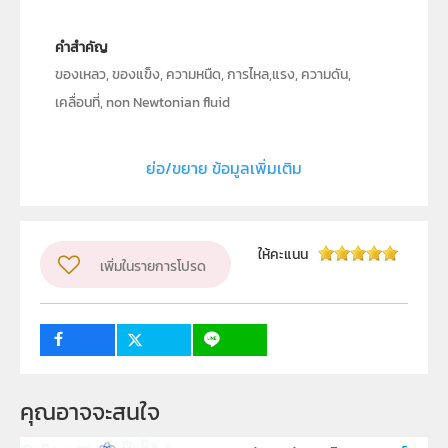
คำสำคัญ
ของเหลว, ของแข็ง, ความหนืด, การไหล,แรง, ความดัน,
เคลื่อนที่, non Newtonian fluid
ประเภท
Moving Image
ย่อ/ขยาย ข้อมูลเพิ่มเติม
ลิขสิทธิ์
สถาบันส่งเสริมการสอนวิทยาศาสตร์และเทคโนโลยี (สสวท.)
ผู้แต่ง หรือ เจ้าของผลงาน
ให้คะแนน
เพิ่มในรายการโปรด
ฝ่ายนวัตกรรมเพื่อการเรียนรู้
วิชา
ฟิสิกส์
ระดับชั้น
ม.4
กลุ่มเป้าหมาย
บุคคลทั่วไป
คุณอาจจะสนใจ