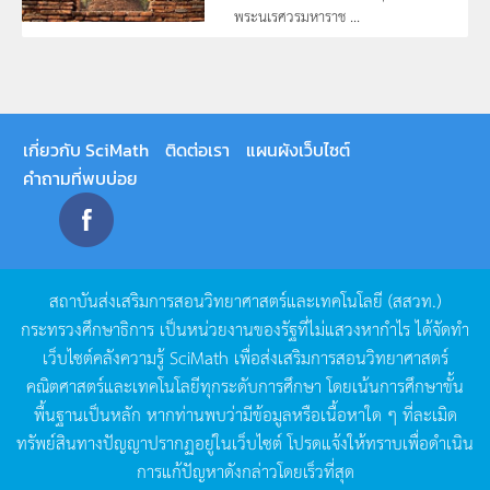
พระนเรศวรมหาราช ...
เกี่ยวกับ SciMath
ติดต่อเรา
แผนผังเว็บไซต์
คำถามที่พบบ่อย
สถาบันส่งเสริมการสอนวิทยาศาสตร์และเทคโนโลยี
(
สสวท
.)
กระทรวงศึกษาธิการ
เป็นหน่วยงานของรัฐที่ไม่แสวงหากำไร
ได้จัดทำ
เว็บไซต์คลังความรู้
SciMath
เพื่อส่งเสริมการสอนวิทยาศาสตร์
คณิตศาสตร์และเทคโนโลยีทุกระดับการศึกษา
โดยเน้นการศึกษาขั้น
พื้นฐานเป็นหลัก
หากท่านพบว่ามีข้อมูลหรือเนื้อหาใด
ๆ
ที่ละเมิด
ทรัพย์สินทางปัญญาปรากฏอยู่ในเว็บไซต์
โปรดแจ้งให้ทราบเพื่อดำเนิน
การแก้ปัญหาดังกล่าวโดยเร็วที่สุด