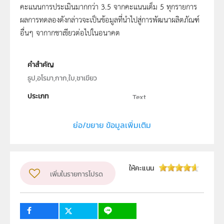
คะแนนการประเมินมากกว่า 3.5 จากคะแนนเต็ม 5 ทุกรายการ
ผลการทดลองดังกล่าวจะเป็นข้อมูลที่นำไปสู่การพัฒนาผลิตภัณฑ์
อื่นๆ จากากชาเขียวต่อไปในอนาคต
คำสำคัญ
ธูป,อโรมา,กาก,ใบ,ชาเขียว
ประเภท
Text
ลิขสิทธิ์
ย่อ/ขยาย ข้อมูลเพิ่มเติม
โรงเรียนมหิดลวิทยานุสรณ์
ผู้แต่ง หรือ เจ้าของผลงาน
นางสาว ชัชฎาภรณ์ ดอกนางแย้ม, นางสาว ปุญญพัฒน์
ให้คะแนน
เพิ่มในรายการโปรด
ศักดิ์สุภาพชน, นางสาว ฟารีดา แสงศรี
ระดับชั้น
ม.4, ม.5, ม.6
กลุ่มเป้าหมาย
ครู, นักเรียน