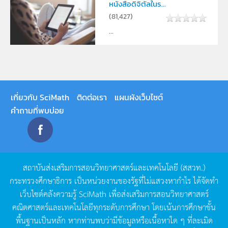
หนังสือดิจิตัลในร...
(
81,427
)
...
เกี่ยวกับ SciMath
ติดต่อเรา
แผนผังเว็บไซต์
คำถามที่พบบ่อย
สถาบันส่งเสริมการสอนวิทยาศาสตร์และเทคโนโลยี
(
สสวท
.)
กระทรวงศึกษาธิการ
เป็นหน่วยงานของรัฐที่ไม่แสวงหากำไร
ได้จัดทำ
เว็บไซต์คลังความรู้
SciMath
เพื่อส่งเสริมการสอนวิทยาศาสตร์
คณิตศาสตร์และเทคโนโลยีทุกระดับการศึกษา
โดยเน้นการศึกษาขั้น
พื้นฐานเป็นหลัก
หากท่านพบว่ามีข้อมูลหรือเนื้อหาใด
ๆ
ที่ละเมิด