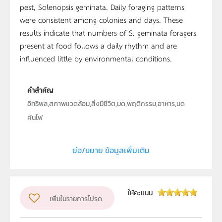
pest, Solenopsis geminata. Daily foraging patterns
were consistent among colonies and days. These
results indicate that numbers of S. geminata foragers
present at food follows a daily rhythm and are
influenced little by environmental conditions.
คำสำคัญ
อิทธิพล,สภาพแวดล้อม,สิ่งมีชีวิต,มด,พฤติกรรม,อาหาร,มด
คันไฟ
ประเภท
Text
ย่อ/ขยาย ข้อมูลเพิ่มเติม
ลิขสิทธิ์
คณะวิทยาศาสตร์ มหาวิทยาลัยมหิดล
ผู้แต่ง หรือ เจ้าของผลงาน
ให้คะแนน
เพิ่มในรายการโปรด
สมศักดิ์ ลิขิตรัตนพิศาล
ระดับชั้น
ม.4, ม.5, ม.6