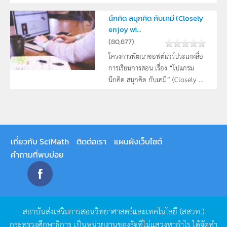
นึกคิด สนุกคิด กับเคมี (Closely
enjoy wi...
(
80,877
)
โครงการพัฒนาซอฟต์แวร์ประเภทสื่อ
การเรียนการสอน เรื่อง “โปแกรม
นึกคิด สนุกคิด กับเคมี” (Closely ...
เกี่ยวกับ SciMath
ติดต่อเรา
แผนผังเว็บไซต์
คำถามที่พบบ่อย
สถาบันส่งเสริมการสอนวิทยาศาสตร์และเทคโนโลยี
(
สสวท
.)
กระทรวงศึกษาธิการ
เป็นหน่วยงานของรัฐที่ไม่แสวงหากำไร
ได้จัดทำ