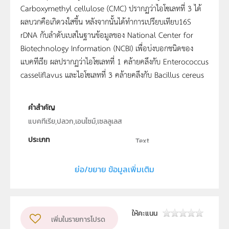
Carboxymethyl cellulose (CMC) ปรากฏว่าไอโซเลทที่ 3 ได้
ผลบวกคือเกิดวงใสขึ้น หลังจากนั้นได้ทำการเปรียบเทียบ16S
rDNA กับลำดับเบสในฐานข้อมูลของ National Center for
Biotechnology Information (NCBI) เพื่อบ่งบอกชนิดของ
แบคทีเรีย ผลปรากฏว่าไอโซเลทที่ 1 คล้ายคลึงกับ Enterococcus
casseliflavus และไอโซเลทที่ 3 คล้ายคลึงกับ Bacillus cereus
คำสำคัญ
แบคทีเรีย,ปลวก,เอนไซม์,เซลลูเลส
ประเภท
Text
ลิขสิทธิ์
-
ย่อ/ขยาย ข้อมูลเพิ่มเติม
ผู้แต่ง หรือ เจ้าของผลงาน
นายกิตติชัย เชี่ยวชาญ
ระดับชั้น
ม.4, ม.5, ม.6
ให้คะแนน
เพิ่มในรายการโปรด