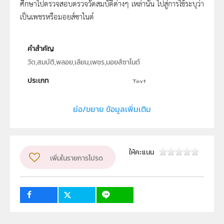
ศึกษาไปตรวจสอบตรวจวัดสมบัติต่างๆ เหล่านั้น ไปสู่การใช้ระบุว่า
เป็นเพชรหรือมอยส์ซาไนต์
คำสำคัญ
วัด,สมบัติ,พลอย,เลียน,เพชร,มอยส์ซาไนต์
ประเภท
Text
ลิขสิทธิ์
ย่อ/ขยาย ข้อมูลเพิ่มเติม
ภาควิชาฟิสิกส์ คณะวิทยาศาสตร์ มหาวิทยาลัยนเรศวร
ผู้แต่ง หรือ เจ้าของผลงาน
บุญฤทธิ โชติถาวรรัตน์
ให้คะแนน
เพิ่มในรายการโปรด
ระดับชั้น
ม.4, ม.5, ม.6
กลุ่มเป้าหมาย
ครู, นักเรียน