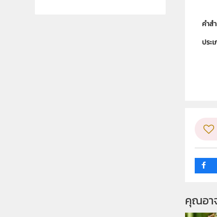
คำสำ
ประเ
ลิขสิท
ผู้แต
ระดับช
กลุ่ม
คุณอา