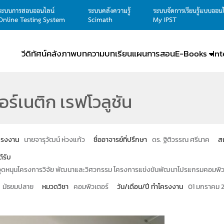
ระบบการสอบออนไลน์
ระบบคลังความรู้
ระบบจัดการเรียนรู้แบบออน
Online Testing System
Scimath
My IPST
วีดิทัศน์
คลังภาพ
บทความ
บทเรียน
แผนการสอน
E-Books
In
อร์เนติก เรฟโวลูชัน
โครงงาน
นายจารุวัฒน์ ห่วงแก้ว
ชื่ออาจารย์ที่ปรึกษา
ดร. ฐิติวรรณ ศรีนาค
ส
ด้รับ
นอุดหนุนโครงการวิจัย พัฒนาและวิศวกรรม โครงการแข่งขันพัฒนาโปรแกรมคอมพิวเต
มัธยมปลาย
หมวดวิชา
คอมพิวเตอร์
วัน/เดือน/ปี ทำโครงงาน
01 มกราคม 