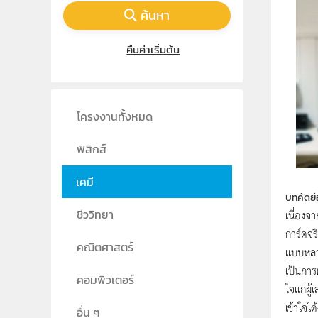
ค้นหา
คืนค่าเริ่มต้น
โครงงานทั้งหมด
ฟิสิกส์
เคมี
บทคัดย่
เนื่องจ
ชีววิทยา
การ์ดจร
คณิตศาสตร์
แบบหลาย
เป็นการ
คอมพิวเตอร์
ใจแก่ผู
เข้าใจได
อื่น ๆ