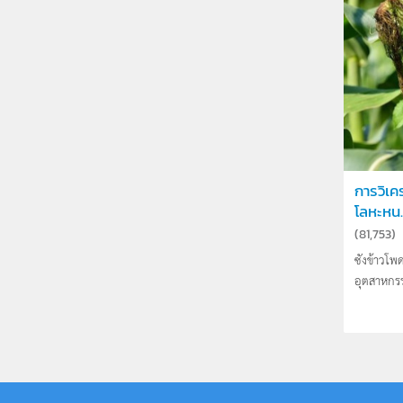
การวิเค
โลหะหน..
(
81,753
)
ซังข้าวโพ
อุตสาหกรร