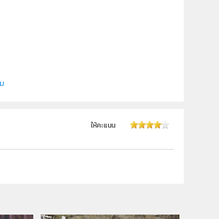
ิม
ให้คะแนน