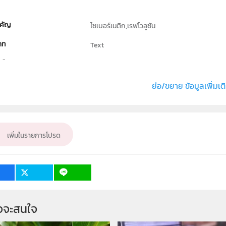
คัญ
ไซเบอร์เนติก,เรฟโวลูชัน
ภท
Text
ธิ์
มหาวิทยาลัยเกษตรศาสตร์
่ง หรือ เจ้าของผลงาน
นายจารุวัฒน์ ห่วงแก้ว
ย่อ/ขยาย ข้อมูลเพิ่มเต
ั้น
ม.4, ม.5, ม.6
เป้าหมาย
ครู, นักเรียน
เพิ่มในรายการโปรด
จจะสนใจ