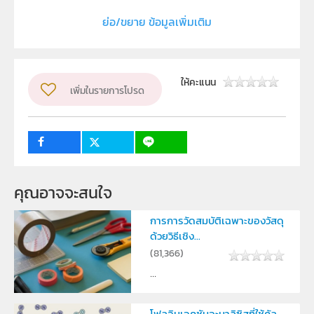
โรงเรียนทักษิณาบริหารธุรกิจ
ย่อ/ขยาย ข้อมูลเพิ่มเติม
ผู้แต่ง หรือ เจ้าของผลงาน
นางสาวธนาภรณ์ เทศแก้ว , นางสาวกิ๊บ ตัตถกี , นางสาวทิพ
วรรณ พันธนาเสวี
ให้คะแนน
เพิ่มในรายการโปรด
ระดับชั้น
ม.1, ม.2, ม.3, ม.4, ม.5, ม.6
กลุ่มเป้าหมาย
ครู, นักเรียน, บุคคลทั่วไป
คุณอาจจะสนใจ
การการวัดสมบัติเฉพาะของวัสดุ
ด้วยวิธีเชิง...
(
81,366
)
...
โฟลอินเจคชันอะนาลิซิสที่ใช้คัล