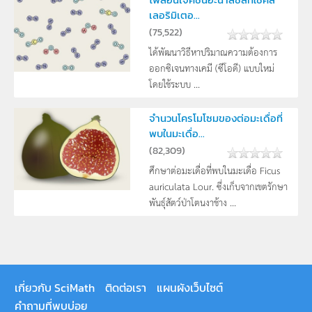
เลอริมิเตอ...
(
75,522
)
ได้พัฒนาวิธีหาปริมาณความต้องการ
ออกซิเจนทางเคมี (ซีโอดี) แบบใหม่
โดยใช้ระบบ ...
จำนวนโครโมโซมของต่อมะเดื่อที่
พบในมะเดื่อ...
(
82,309
)
ศึกษาต่อมะเดื่อที่พบในมะเดื่อ Ficus
auriculata Lour. ซึ่งเก็บจากเขตรักษา
พันธุ์สัตว์ป่าโตนงาช้าง ...
เกี่ยวกับ SciMath
ติดต่อเรา
แผนผังเว็บไซต์
คำถามที่พบบ่อย