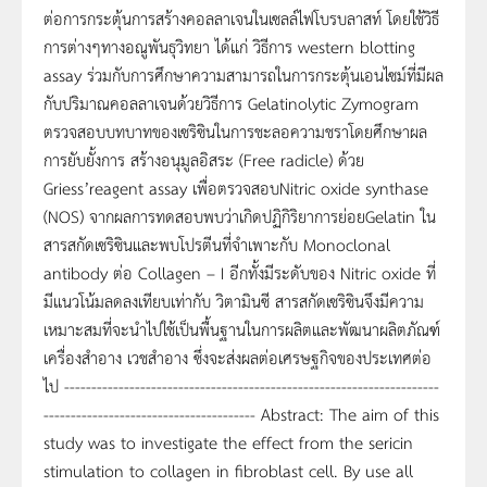
ต่อการกระตุ้นการสร้างคอลลาเจนในเซลล์ไฟโบรบลาสท์ โดยใช้วิธี
การต่างๆทางอณูพันธุวิทยา ได้แก่ วิธีการ western blotting
assay ร่วมกับการศึกษาความสามารถในการกระตุ้นเอนไซม์ที่มีผล
กับปริมาณคอลลาเจนด้วยวิธีการ Gelatinolytic Zymogram
ตรวจสอบบทบาทของเซริซินในการชะลอความชราโดยศึกษาผล
การยับยั้งการ สร้างอนุมูลอิสระ (Free radicle) ด้วย
Griess’reagent assay เพื่อตรวจสอบNitric oxide synthase
(NOS) จากผลการทดสอบพบว่าเกิดปฏิกิริยาการย่อยGelatin ใน
สารสกัดเซริซินและพบโปรตีนที่จำเพาะกับ Monoclonal
antibody ต่อ Collagen – I อีกทั้งมีระดับของ Nitric oxide ที่
มีแนวโน้มลดลงเทียบเท่ากับ วิตามินซี สารสกัดเซริซินจึงมีความ
เหมาะสมที่จะนำไปใช้เป็นพื้นฐานในการผลิตและพัฒนาผลิตภัณฑ์
เครื่องสำอาง เวชสำอาง ซึ่งจะส่งผลต่อเศรษฐกิจของประเทศต่อ
ไป ---------------------------------------------------------------------
--------------------------------------- Abstract: The aim of this
study was to investigate the effect from the sericin
stimulation to collagen in fibroblast cell. By use all