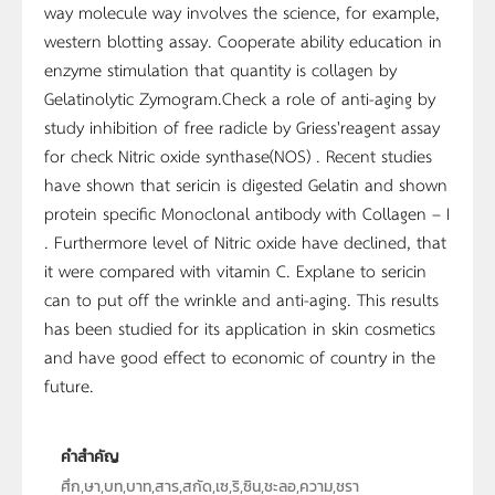
way molecule way involves the science, for example,
western blotting assay. Cooperate ability education in
enzyme stimulation that quantity is collagen by
Gelatinolytic Zymogram.Check a role of anti-aging by
study inhibition of free radicle by Griess'reagent assay
for check Nitric oxide synthase(NOS) . Recent studies
have shown that sericin is digested Gelatin and shown
protein specific Monoclonal antibody with Collagen – I
. Furthermore level of Nitric oxide have declined, that
it were compared with vitamin C. Explane to sericin
can to put off the wrinkle and anti-aging. This results
has been studied for its application in skin cosmetics
and have good effect to economic of country in the
future.
คำสำคัญ
ศึก,ษา,บท,บาท,สาร,สกัด,เซ,ริ,ซิน,ชะลอ,ความ,ชรา