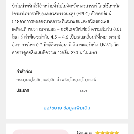
บิกในน้ำพริกที่มีจำหน่ายทั่วไปในจังหวัดนครสวรรค์ โดยใช้เทคนิค
โครมาโทรกราฟีของเหลวสมรรถนะสูง (HPLC) ด้วยคอลัมน์
C18จากการทดลองหาสภาวะที่เหมาะสมและชนิดของเฟส
เคลื่อนที่ พบว่า เมทานอล – อะซิเตตบัฟเฟอร์ ความเข้มข้น 0.01
โมลาร์ ค่าพีเอชเท่ากับ 4.5 – 4.6 เป็นเฟสเคลื่อนที่ที่เหมาะสม มี
อัตราการไหล 0.7 มิลลิลิตรต่อนาที ดีเทคเตอร์ชนิด UV-Vis วัด
ค่าการดูดกลืนแสงที่ความยาวคลื่น 230 นาโนเมตร
คำสำคัญ
กรด,เบน,โซ,อิก,ซอร์,บิก,น้ำ,พริก,โคร,มา,โท,กราฟี
ประเภท
Text
ลิขสิทธิ์
ย่อ/ขยาย ข้อมูลเพิ่มเติม
ภาควิชาเคมี คณะวิทยาศาสตร์และเทคโนโลยี มหาวิทยาลัย
ราชภัฏนครสวรรค์
ผู้แต่ง หรือ เจ้าของผลงาน
ให้คะแนน