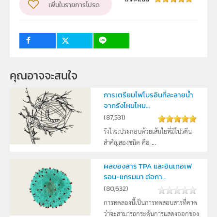
เพิ่มในรายการโปรด
จิรภาพรรณี หุมมาลี และรัตนา ฟูมั่น
ระดับชั้น
ม.4, ม.5, ม.6
กลุ่มเป้าหมาย
ครู, นักเรียน
คุณอาจจะสนใจ
การเตรียมไฟโบรอินที่ละลายน้ำ
จากรังไหมไหม...
(
87,531
)
รังไหมประกอบด้วยเส้นใยที่มีโปรตีน
สำคัญสองชนิด คือ ...
ผลของสาร TPA และอินเทอเฟ
รอน-แกรมมา ต่อกา...
(
80,632
)
การทดลองนี้เป็นการทดสอบสารที่คาด
ว่าจะสามารถกระตุ้นการแสดงออกของ