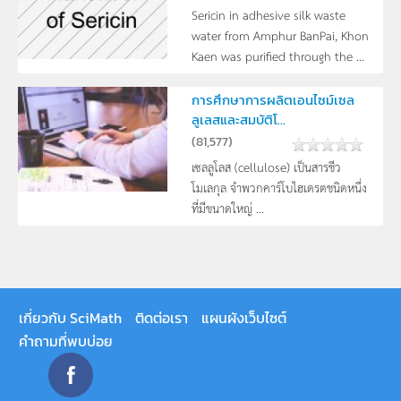
Sericin in adhesive silk waste
water from Amphur BanPai, Khon
Kaen was purified through the ...
การศึกษาการผลิตเอนไซม์เซล
ลูเลสและสมบัติโ...
(
81,577
)
เซลลูโลส (cellulose) เป็นสารชีว
โมเลกุล จำพวกคาร์โบไฮเดรตชนิดหนึ่ง
ที่มีขนาดใหญ่ ...
เกี่ยวกับ SciMath
ติดต่อเรา
แผนผังเว็บไซต์
คำถามที่พบบ่อย