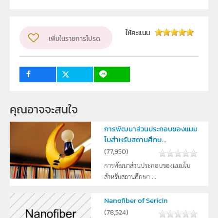
ผู้แต่ง หรือ เจ้าของผลงาน
ธนพงศ์ อินทระ
ระดับชั้น
ม.4, ม.5, ม.6
ให้คะแนน
เพิ่มในรายการโปรด
กลุ่มเป้าหมาย
ครู, นักเรียน
คุณอาจจะสนใจ
การพัฒนาส่วนประกอบของแมม
โบสำหรับสถานศึกษ...
(
77,950
)
การพัฒนาส่วนประกอบของแมมโบ
สำหรับสถานศึกษา ...
Nanofiber of Sericin
(
78,524
)