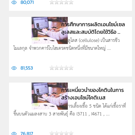
80,071
การศึกษาการผลิตเอนไซม์เซล
ลูเลสและสมบัติโดยใช้วิธีอ ...
เซลลูโลส (cellulose) เป็นสารชีว
โมเลกุล จำพวกคาร์โบไฮเดรตชนิดหนึ่งที่มีขนาดใหญ่ ...
81,553
การเหนี่ยวนำของไคตินในการ
สร้างเอนไซม์ไคติเนส
ในการเลี้ยงเชื้อ 5 ชนิด ได้แก่เชื้อราที่
ขึ้นบนตัวแมลงสาบ 3 สายพันธุ์ คือ I3711 , I4671 , ...
76,817