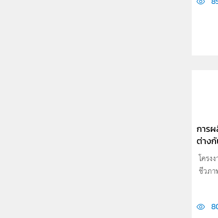
8
การผล
ต่างก
โครงง
ชีวภาพ
8