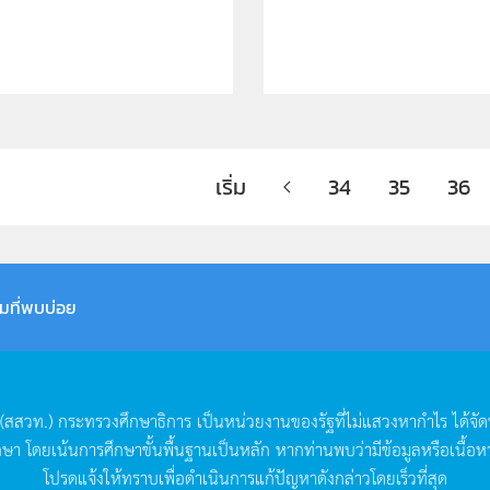
เริ่ม
34
35
36
มที่พบบ่อย
(
สสวท
.)
กระทรวงศึกษาธิการ
เป็นหน่วยงานของรัฐที่ไม่แสวงหากำไร
ได้จั
กษา
โดยเน้นการศึกษาขั้นพื้นฐานเป็นหลัก
หากท่านพบว่ามีข้อมูลหรือเนื้อห
โปรดแจ้งให้ทราบเพื่อดำเนินการแก้ปัญหาดังกล่าวโดยเร็วที่สุด