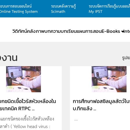
ระบบการสอบออนไลน์
ระบบคลังความรู้
ระบบจัดการเรียนรู้แบบออน
Online Testing System
Scimath
My IPST
วีดิทัศน์
คลังภาพ
บทความ
บทเรียน
แผนการสอน
E-Books
In
งงาน
รูป
กชนิดเชื้อไวรัสหัวเหลืองใน
การศึกษาฟอสซิลมูลสัตว์โบ
วยเทคนิค RTPC ...
บ.ทิกแล้ง ...
แยกชนิดของเชื้อไวรัสหัวเหลือง
...
กุลาดำ ( Yellow head virus :