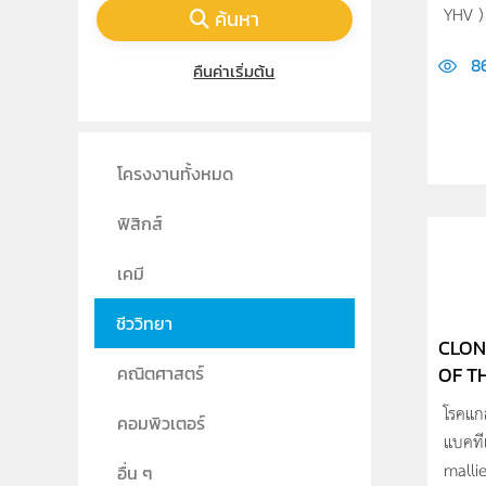
YHV ) 
ค้นหา
86
คืนค่าเริ่มต้น
โครงงานทั้งหมด
ฟิสิกส์
เคมี
ชีววิทยา
CLON
OF T
คณิตศาสตร์
โรคแกล
คอมพิวเตอร์
แบคที
mallie
อื่น ๆ