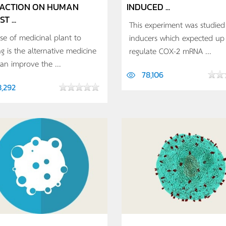
ACTION ON HUMAN
INDUCED ...
T ...
This experiment was studie
se of medicinal plant to
inducers which expected up
ng is the alternative medicine
regulate COX-2 mRNA ...
can improve the ...
78,106
8,292