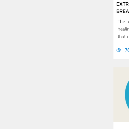
EXTR
BREAS
The u
heali
that 
7