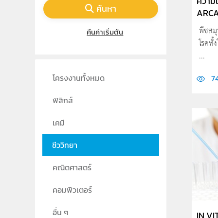
ความเ
ค้นหา
ARCAN
พืชสม
คืนค่าเริ่มต้น
โรคทั
...
โครงงานทั้งหมด
7
ฟิสิกส์
เคมี
ชีววิทยา
คณิตศาสตร์
คอมพิวเตอร์
อื่น ๆ
IN VI