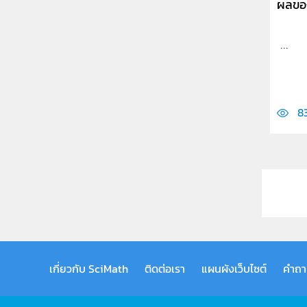
ผลของ
...
8
เกี่ยวกับ SciMath
ติดต่อเรา
แผนผังเว็บไซต์
คำถา