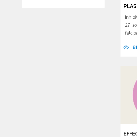
PLAS
Inhibi
27 is
falci
81
EFFE