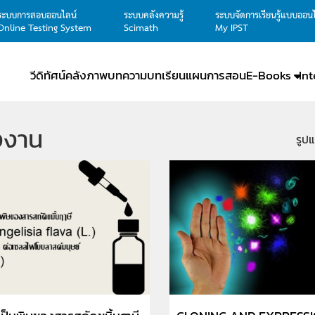
ระบบการสอบออนไลน์
ระบบคลังความรู้
ระบบจัดการเรียนรู้แบบออน
Online Testing System
Scimath
My IPST
วีดิทัศน์
คลังภาพ
บทความ
บทเรียน
แผนการสอน
E-Books
In
งงาน
รูป