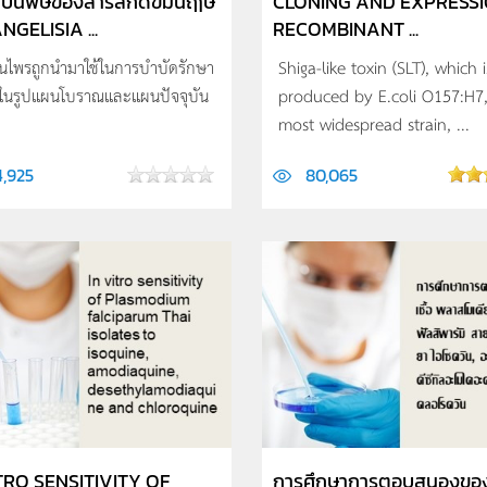
ป็นพิษของสารสกัดขมิ้นฤๅษี
CLONING AND EXPRESSI
GELISIA ...
RECOMBINANT ...
ุนไพรถูกนำมาใช้ในการบำบัดรักษา
Shiga-like toxin (SLT), which i
้งในรูปแผนโบราณและแผนปัจจุบัน
produced by E.coli O157:H7,
most widespread strain, ...
4,925
80,065
TRO SENSITIVITY OF
การศึกษาการตอบสนองของเ