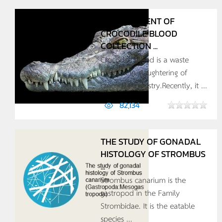
DEVELOPMENT OF
CROCODILE BLOOD
COLLECTION ...
Crocodile blood is a waste
material in slaughtering of
crocodile industry.Recently, it ...
82,134
THE STUDY OF GONADAL
HISTOLOGY OF STROMBUS
...
Strombus canarium is the
gastropod in the Family
Strombidae. It is the eatable
species ...