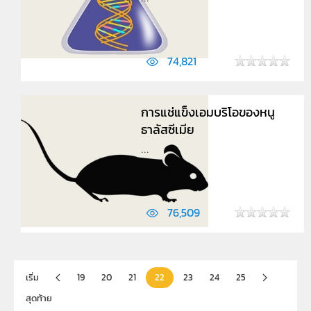
74,821
การแช่แข็งเอมบริโอของหนู
ธาลัสซีเมีย
...
76,509
เริ่ม
19
20
21
22
23
24
25
สุดท้าย