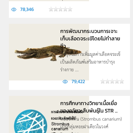
78,346
การพัฒนากระบวนการเจาะ
เก็บเลือดจระเข้โดยไม่ทำลาย
ชีว ...
ปัจจุบันมีการเพิ่มมูลค่าเลือดจระเข้
เป็นผลิตภัณฑ์เสริมอาหารบำรุง
ร่างกาย ...
79,422
การศึกษาทางวิทยาเนื้อเยื่อ
ของอวัยวะสืบพันธุ์ใน STR ...
หอยชักตีน (Strombus canarium)
เป็นกลุ่มหอยฝาเดียวในวงศ์