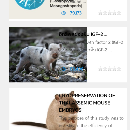
Strombidae ...
79,173
อิทธิพลของยีน IGF-2 ...
Insulin like growth factor 2 (IGF-2
) เป็นยีนที่ผลิตโปรตีน IGF-2 ...
83,496
CRYOPRESERVATION OF
THALASSEMIC MOUSE
EMBRYOS
The purpose of this study was to
investigate the efficiency of