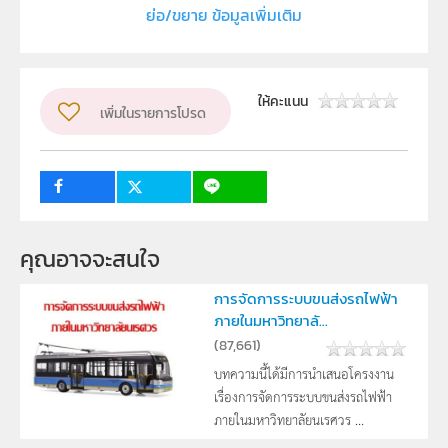
ย่อ/ขยาย ข้อมูลเพิ่มเติม
มหาวิทยาลัยราชภัฏอุบลราชธานี
ผู้แต่ง หรือ เจ้าของผลงาน
ดวงใจ นามกูล
ระดับชั้น
ให้คะแนน
ม.4, ม.5, ม.6
เพิ่มในรายการโปรด
กลุ่มเป้าหมาย
ครู, นักเรียน
คุณอาจจะสนใจ
การจัดการระบบขนส่งรถไฟฟ้า
ภายในมหาวิทยาลั...
(
87,661
)
บทความนี้ได้มีการนำเสนอโครงงาน
เรื่องการจัดการระบบขนส่งรถไฟฟ้า
ภายในมหาวิทยาลัยนเรศวร ...