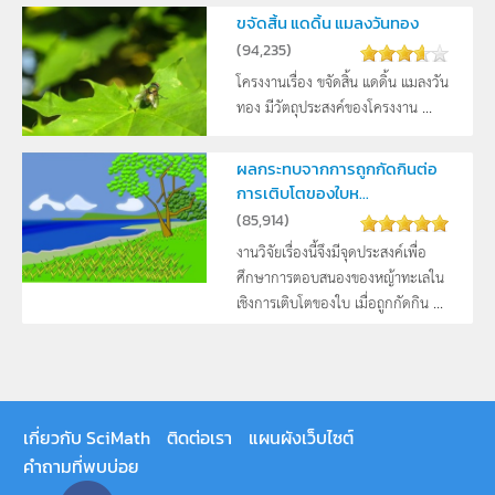
ขจัดสิ้น แดดิ้น แมลงวันทอง
(
94,235
)
โครงงานเรื่อง ขจัดสิ้น แดดิ้น แมลงวัน
ทอง มีวัตถุประสงค์ของโครงงาน ...
ผลกระทบจากการถูกกัดกินต่อ
การเติบโตของใบห...
(
85,914
)
งานวิจัยเรื่องนี้จึงมีจุดประสงค์เพื่อ
ศึกษาการตอบสนองของหญ้าทะเลใน
เชิงการเติบโตของใบ เมื่อถูกกัดกิน ...
เกี่ยวกับ SciMath
ติดต่อเรา
แผนผังเว็บไซต์
คำถามที่พบบ่อย