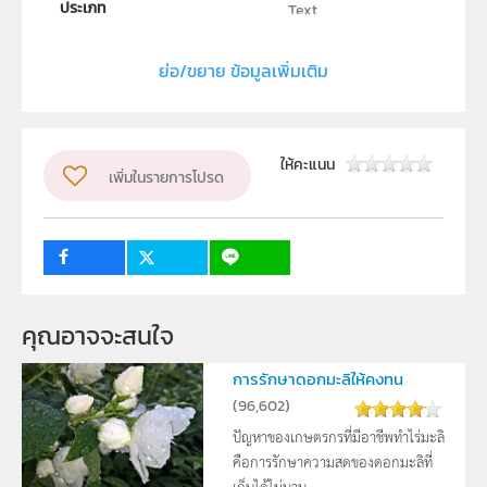
ประเภท
Text
ลิขสิทธิ์
ย่อ/ขยาย ข้อมูลเพิ่มเติม
ภาควิชาสัตววิทยา คณะวิทยาศาสตร์ มหาวิทยาลัย
เกษตรศาสตร์
ผู้แต่ง หรือ เจ้าของผลงาน
ปวรินทรา จันทคราม
ให้คะแนน
เพิ่มในรายการโปรด
ระดับชั้น
ม.4, ม.5, ม.6
กลุ่มเป้าหมาย
ครู, นักเรียน
คุณอาจจะสนใจ
การรักษาดอกมะลิให้คงทน
(
96,602
)
ปัญหาของเกษตรกรที่มีอาชีพทำไร่มะลิ
คือการรักษาความสดของดอกมะลิที่
เก็บได้ไม่นาน ...