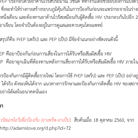
กอบด้วยยาต้านไวรัสประมาณ 3ชนิด ที่ทำงานโดยช่วยยับยั้งการแบ่งตัวของสา
 ซึ่งจะทำให้ร่างกายสร้างระบบภูมิคุ้มกันในการป้องกันก่อนจะแพร่กระจายในร่าง
าหนึ่งเดือน และต้องทานยาต้านไวรัสเหมือนกับผู้ติดเชื้อ HIV ประกอบกันไปอีก 2-
้ อาเจียน โดยจำเป็นต้องอยู่ในการดูแลและควบคุมโดยแพทย์
คือ PrEP (เพร็ป) และ PEP (เป๊ป) มีข้อจำแนกอย่างชัดเจนดังนี้
EP คือยาป้องกันก่อนการเสี่ยงในการได้รับหรือสัมผัสเชื้อ HIV
P คือยาฉุกเฉินที่ต้องทานหลังการเสี่ยงการได้รับหรือสัมผัสเชื้อ HIV ภายใน
กันการมีผู้ติดเชื้อรายใหม่ โดยการใช้ PrEP (เพร็ป) และ PEP (เป๊ป) อย่า
IV ได้จริง ดังจะเห็นได้จาก แนวทางการรักษาและป้องกันการติดเชื้อ HIV ของสถาบ
้อย่างได้ผลในอนาคตนั่นเอง
มา
วรัสเอชไอวีเพื่อป้องกัน (ยาเพร็พ-ยาเป๊ป)
.
สืบค้นเมื่อ 18 ตุลาคม 2560, จาก
//adamslove.org/d.php?id=72