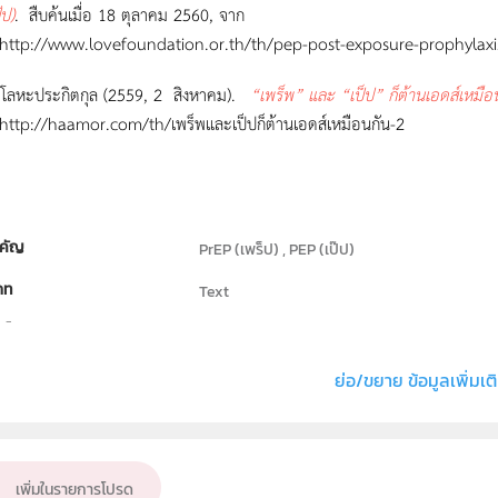
๊ป)
.
สืบค้นเมื่อ 18 ตุลาคม 2560, จาก
//www.lovefoundation.or.th/th/pep-post-exposure-prophylaxi
์ โลหะประกิตกุล (2559, 2 สิงหาคม).
“เพร็พ” และ “เป็ป” ก็ต้านเอดส์เหมือ
/haamor.com/th/เพร็พและเป็ปก็ต้านเอดส์เหมือนกัน-2
คัญ
PrEP (เพร็ป) , PEP (เป๊ป)
ภท
Text
ธิ์
สถาบันส่งเสริมการสอนวิทยาศาสตร์และเทคโนโลย
่ง หรือ เจ้าของผลงาน
ณัฐดนัย เนียมทอง
ย่อ/ขยาย ข้อมูลเพิ่มเต
อื่น ๆ
ั้น
ป.1, ป.2, ป.3, ป.4, ป.5, ป.6, ม.1, ม.2, ม.3, ม.4, ม.5,
เพิ่มในรายการโปรด