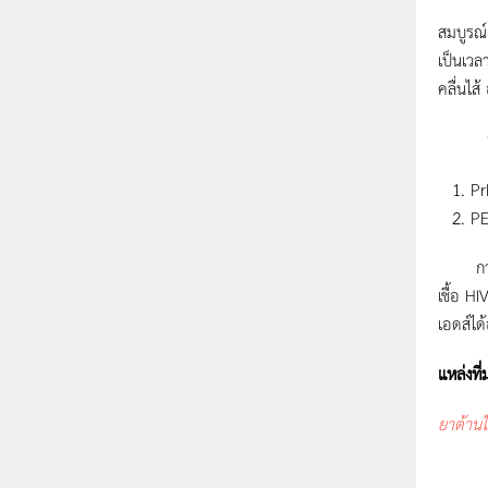
PEP ประ
สมบูรณ์
เป็นเวล
คลื่นไส
สรุปก็
Pr
PE
การป้อง
เชื้อ H
เอดส์ได
แหล่งที่
ยาต้านไ
http: