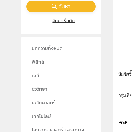
ค้นหา
คืนค่าเริ่มต้น
บทความทั้งหมด
ฟิสิกส์
จากแนวโ
สัมผัสเช
เคมี
ปัจจุบ
ชีววิทยา
กลุ่มเส
คณิตศาสตร์
การใช้
เทคโนโลยี
PrEP
โลก ดาราศาสตร์ และอวกาศ