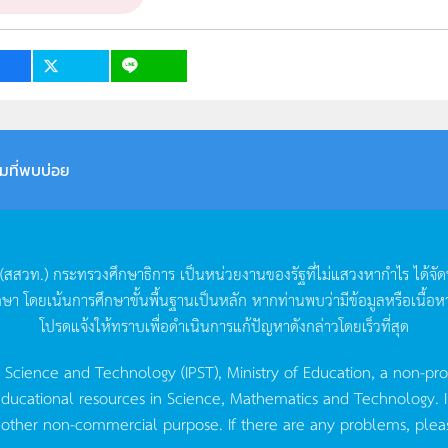
เป้าหมาย
ครู, นักเรียน, บุคคลทั่วไป
1
มที่พบบ่อย
(
สสวท
.)
กระทรวงศึกษาธิการ
เป็นหน่วยงานของรัฐที่ไม่แสวงหากำไร
ได้จั
กษา
โดยเน้นการศึกษาขั้นพื้นฐานเป็นหลัก
หากท่านพบว่ามีข้อมูลหรือเนื้อห
โปรดแจ้งให้ทราบเพื่อดำเนินการแก้ปัญหาดังกล่าวโดยเร็วที่สุด
g Science and Technology (IPST), Ministry of Education, a non-pro
ucational resources in Science, Mathematics and Technology. IPST 
 other non-commercial purpose. If there are any problems, plea