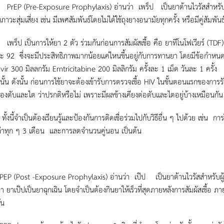
re-Exposure Prophylaxis) อ่านว่า เพร็ป เป็นยาต้านไวรัสสำหรับผู้ที่ยังไ
ู่ในภาวะสุ่มเสี่ยง เช่น มีเพศสัมพันธ์โดยไม่ได้ใช้ถุงยางอนามัยทุกครั้ง หรือมีคู่สัมพันธ์
ป็นการให้ยา 2 ตัว ร่วมกันก่อนการสัมผัสเชื้อ คือ ยาทีโนโฟเวียร์ (TDF) ใ
ละ 92 ซึ่งจะมีประสิทธิภาพมากน้อยแค่ไหนขึ้นอยู่กับการทานยา โดยมีข้อกำหนดก
ir 300 มิลลกรัม Emtricitabine 200 มิลลิกรัม ครั้งละ 1 เม็ด วันละ 1 ครั้ง ทั้งน
านั้น ดังนั้น ก่อนการใช้ยาจะต้องเข้ารับการตรวจเชื้อ HIV ในขั้นตอนแรกของก
งตับและไต ว่าปรกติหรือไม่ เพราะมีผลข้างเคียงต่อตับและไตอยู่บ้างเหมือนกัน 
จำเป็นต้องเรียนรู้และป้องกันการติดเชื่อร่วมไปกับวิธีอื่น ๆ ไปด้วย เช่น การใ
่าทุก ๆ 3 เดือน และการลดจำนวนคู่นอน เป็นต้น
st -Exposure Prophylaxis) อ่านว่า เป๊ป เป็นยาต้านไวรัสสำหรับผู้ที่ยังไม
้ว่า ยาเป๊ปเป็นยาฉุกเฉิน โดยจำเป็นต้องกินยาให้เร็วที่สุดภายหลังการสัมผัสเชื้อ 
ัน