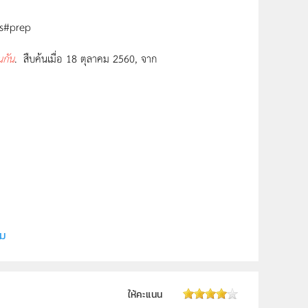
s#prep
นกัน
.
สืบค้นเมื่อ 18 ตุลาคม 2560, จาก
ี (สสวท.)
ิม
 ม.6
ให้คะแนน