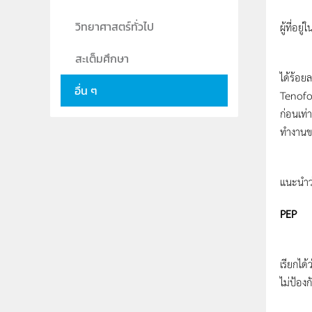
PrEP (P
วิทยาศาสตร์ทั่วไป
ผู้ที่อย
สะเต็มศึกษา
เพร็ป เ
ได้ร้อย
อื่น ๆ
Tenofov
ก่อนเท่
ทำงานขอ
ทั้งนี้
แนะนำว
PEP
PEP (Po
เรียกได
ไม่ป้องก