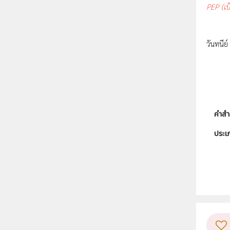
PEP (เป
http:
วันทนีย
http:/
คำสำ
ประเ
ลิขสิท
ผู้แต
วิชา
ระดับช