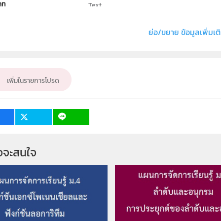
ภท
Text
ธิ์
คาสิโอ มาร์เก็ตติ้ง (ประเทศไทย)
ย่อ/ขยาย ข้อมูลเพิ่มเต
่ง หรือ เจ้าของผลงาน
นายสุบรรณ ตั้งศรีเสรี
คณิตศาสตร์
ั้น
เพิ่มในรายการโปรด
ม.4
เป้าหมาย
ครู
จจะสนใจ