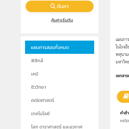
ค้นหา
คืนค่าเริ่มต้น
แผนการจั
ในโรงเร
แผนการสอนทั้งหมด
พหุนามต
ฟิสิกส์
มหาวิทย
เคมี
เอกสาร
ชีววิทยา
คณิตศาสตร์
เทคโนโลยี
คำสำ
คณิต,
โลก ดาราศาสตร์ และอวกาศ