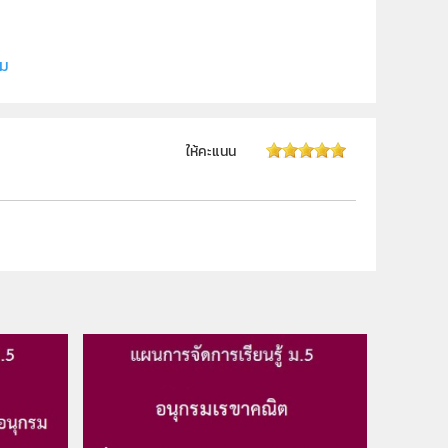
ิม
ให้คะแนน