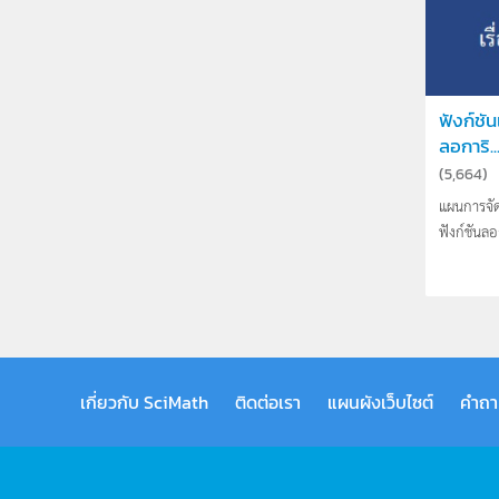
ฟังก์ชั
ลอการิ..
(
5,664
)
แผนการจัด
ฟังก์ชันลอ
เกี่ยวกับ SciMath
ติดต่อเรา
แผนผังเว็บไซต์
คำถา