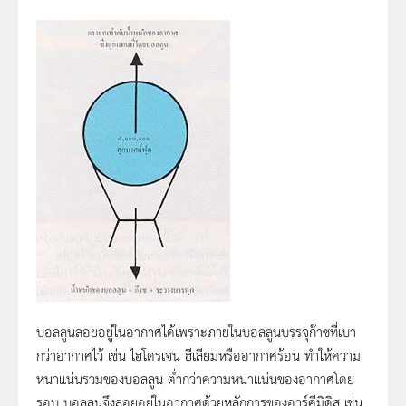
บอลลูนลอยอยู่ในอากาศได้เพราะภายในบอลลูนบรรจุก๊าซที่เบา
กว่าอากาศไว้ เช่น ไฮโดรเจน ฮีเลียมหรืออากาศร้อน ทำให้ความ
หนาแน่นรวมของบอลลูน ต่ำกว่าความหนาแน่นของอากาศโดย
รอบ บอลลูนจึงลอยอยู่ในอากาศด้วยหลักการของอาร์คีมิดิส เช่น