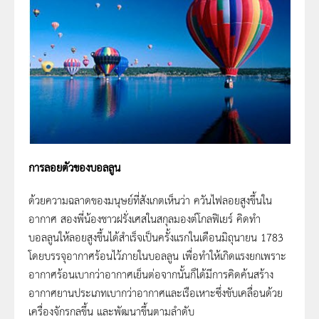
การลอยตัวของบอลลูน
ด้วยความฉลาดของมนุษย์ที่สังเกตเห็นว่า ควันไฟลอยสูงขึ้นใน
อากาศ สองพี่น้องชาวฝรั่งเศสในสกุลมองต์โกลฟิเยร์ คิดทำ
บอลลูนให้ลอยสูงขึ้นได้สำเร็จเป็นครั้งแรกในเดือนมิถุนายน 1783
โดยบรรจุอากาศร้อนไว้ภายในบอลลูน เพื่อทำให้เกิดแรงยกเพราะ
อากาศร้อนเบากว่าอากาศเย็นต่อจากนั้นก็ได้มีการคิดค้นสร้าง
อากาศยานประเภทเบากว่าอากาศและเรือเหาะซึ่งขับเคลื่อนด้วย
เครื่องจักรกลขึ้น และพัฒนาขึ้นตามลำดับ