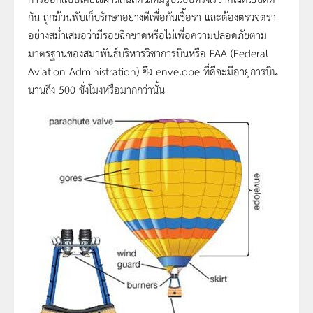
กัน ถูกม้วนพับเก็บรักษาอย่างดีเพื่อกันเชื้อรา และต้องตรวจตรา
อย่างสม่ำเสมอว่ามีรอยฉีกขาดหรือไม่เพื่อความปลอดภัยตาม
มาตรฐานของสมาพันธ์บริหารวิชาการบินหรือ FAA (Federal
Aviation Administration) ซึ่ง envelope ที่ดีจะมีอายุการบิน
นานถึง 500 ชั่งโมงหรือมากกว่านั้น