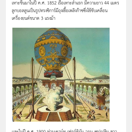
เหาะขึ้นมาในปี ค.ศ. 1852 เรือเหาะลำแรก มีความยาว 44 เมตร
ลูกบอลลูนเป็นรูปทรงซิการ์มีถุงเชื้อเพลิงก๊าซซึ่งใช้ขับเคลื่อน
เครื่องยนต์ขนาด 3 แรงม้า
และในปี ค.ศ. 1900 ท่านเคาน์ท เฟอร์ดินัน วอน เซปเปลิน ชาว