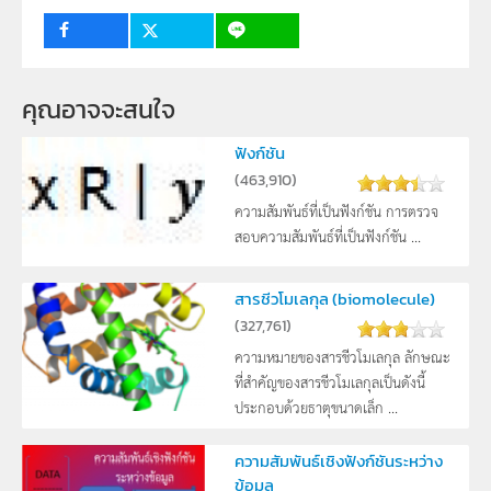
ระดับชั้น
ม.4, ม.5, ม.6
กลุ่มเป้าหมาย
ครู, นักเรียน
2
คุณอาจจะสนใจ
ฟังก์ชัน
(
463,910
)
ความสัมพันธ์ที่เป็นฟังก์ชัน การตรวจ
สอบความสัมพันธ์ที่เป็นฟังก์ชัน ...
สารชีวโมเลกุล (biomolecule)
(
327,761
)
ความหมายของสารชีวโมเลกุล ลักษณะ
ที่สำคัญของสารชีวโมเลกุลเป็นดังนี้
ประกอบด้วยธาตุขนาดเล็ก ...
ความสัมพันธ์เชิงฟังก์ชันระหว่าง
ข้อมูล