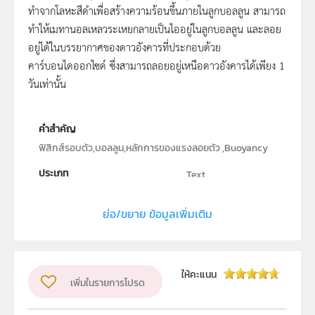
ทำจากโลหะสีดำเพื่อสร้างความร้อนขึ้นภายในลูกบอลลูน สามารถ
ทำให้เมทานอลเหลวระเหยกลายเป็นไออยู่ในลูกบอลลูน และลอย
อยู่ได้ในบรรยากาศของดาวอังคารที่ประกอบด้วย
คาร์บอนไดออกไซด์ ซึ่งสามารถลอยอยู่เหนือดาวอังคารได้เพียง 1
วันเท่านั้น
คำสำคัญ
ฟิสิกส์รอบตัว,บอลลูน,หลักการของแรงลอยตัว ,Buoyancy
ประเภท
Text
ลิขสิทธิ์
ย่อ/ขยาย ข้อมูลเพิ่มเติม
สถาบันส่งเสริมการสอนวิทยาศาสตร์และเทคโนโลยี (สสวท.)
ผู้แต่ง หรือ เจ้าของผลงาน
วีทิต วรรณเลิศลักษณ์
ให้คะแนน
เพิ่มในรายการโปรด
วิชา
ฟิสิกส์