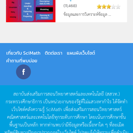
(
11,468
)
ข้อมูลและการวิเคราะห์ข้อมูล ...
เกี่ยวกับ SciMath
ติดต่อเรา
แผนผังเว็บไซต์
คำถามที่พบบ่อย
สถาบันส่งเสริมการสอนวิทยาศาสตร์และเทคโนโลยี
(
สสวท
.)
กระทรวงศึกษาธิการ
เป็นหน่วยงานของรัฐที่ไม่แสวงหากำไร
ได้จัดทำ
เว็บไซต์คลังความรู้
SciMath
เพื่อส่งเสริมการสอนวิทยาศาสตร์
คณิตศาสตร์และเทคโนโลยีทุกระดับการศึกษา
โดยเน้นการศึกษาขั้น
พื้นฐานเป็นหลัก
หากท่านพบว่ามีข้อมูลหรือเนื้อหาใด
ๆ
ที่ละเมิด
ทรัพย์สินทางปัญญาปรากฏอยู่ในเว็บไซต์
โปรดแจ้งให้ทราบเพื่อดำเนิน