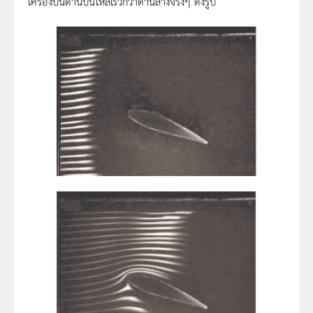
เครื่องบินด้านบนไหลเร็วกว่าด้านล่างจริงๆ ดังรูป