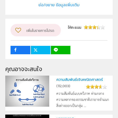
ย่อ/ขยาย ข้อมูลเพิ่มเติม
สถาบันส่งเสริมการสอนวิทยาศาสตร์และเทคโนโลยี (สสวท.)
ผู้แต่ง หรือ เจ้าของผลงาน
ปิยะ พละคช
วิชา
ฟิสิกส์
ให้คะแนน
เพิ่มในรายการโปรด
ระดับชั้น
ม.4, ม.5, ม.6
กลุ่มเป้าหมาย
ครู, นักเรียน
คุณอาจจะสนใจ
ความสัมพันธ์เชิงคณิตศาสตร์
(
112,003
)
ความสัมพันธ์แบบทวิภาค ท่ามกลาง
ความหลากของธรรมชาติเราอาจจำแนก
สิ่งต่างออกเป็นกลุ่ม ...